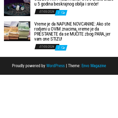
u 5 godina beskrajnog obilja i sreće!
07/05/2026
0
Vreme je da NAPUNE NOVCANIKE: Ako ste
rodjeni u OVIM znacima, vreme je da
PRESTANETE da se MUČITE zbog PARA, jer
vam one STIZU!
07/05/2026
0
Proudly powered by
WordPress
|
Theme:
Envo Magazine