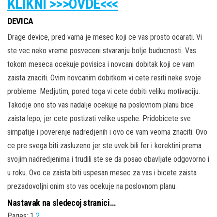
KLIKNI >>>OVDE<<<
DEVICA
Drage device, pred vama je mesec koji ce vas prosto ocarati. Vi
ste vec neko vreme posveceni stvaranju bolje buducnosti. Vas
tokom meseca ocekuje povisica i novcani dobitak koji ce vam
zaista znaciti. Ovim novcanim dobitkom vi cete resiti neke svoje
probleme. Medjutim, pored toga vi cete dobiti veliku motivaciju.
Takodje ono sto vas nadalje ocekuje na poslovnom planu bice
zaista lepo, jer cete postizati velike uspehe. Pridobicete sve
simpatije i poverenje nadredjenih i ovo ce vam veoma znaciti. Ovo
ce pre svega biti zasluzeno jer ste uvek bili fer i korektini prema
svojim nadredjenima i trudili ste se da posao obavljate odgovorno i
u roku. Ovo ce zaista biti uspesan mesec za vas i bicete zaista
prezadovoljni onim sto vas ocekuje na poslovnom planu.
Nastavak na sledecoj stranici…
Pages:
1
2