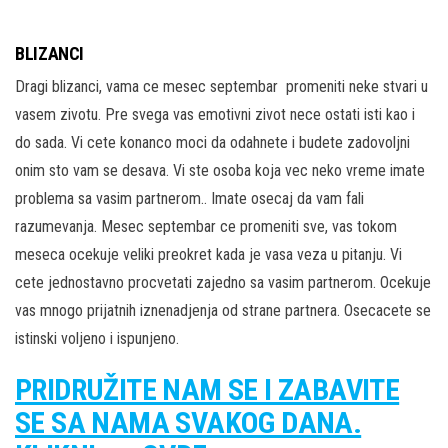
BLIZANCI
Dragi blizanci, vama ce mesec septembar promeniti neke stvari u
vasem zivotu. Pre svega vas emotivni zivot nece ostati isti kao i
do sada. Vi cete konanco moci da odahnete i budete zadovoljni
onim sto vam se desava. Vi ste osoba koja vec neko vreme imate
problema sa vasim partnerom.. Imate osecaj da vam fali
razumevanja. Mesec septembar ce promeniti sve, vas tokom
meseca ocekuje veliki preokret kada je vasa veza u pitanju. Vi
cete jednostavno procvetati zajedno sa vasim partnerom. Ocekuje
vas mnogo prijatnih iznenadjenja od strane partnera. Osecacete se
istinski voljeno i ispunjeno.
PRIDRUŽITE NAM SE I ZABAVITE
SE SA NAMA SVAKOG DANA.