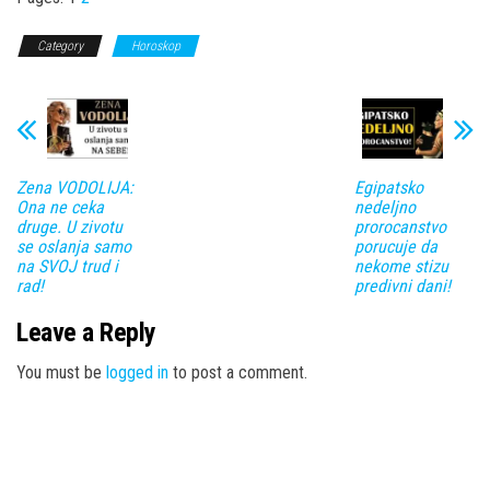
Category
Horoskop
Zena VODOLIJA:
Egipatsko
Ona ne ceka
nedeljno
druge. U zivotu
prorocanstvo
se oslanja samo
porucuje da
na SVOJ trud i
nekome stizu
rad!
predivni dani!
Leave a Reply
You must be
logged in
to post a comment.