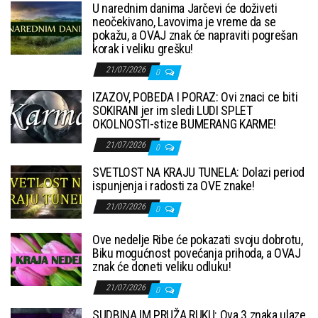
U narednim danima Jarčevi će doživeti
neočekivano, Lavovima je vreme da se
pokažu, a OVAJ znak će napraviti pogrešan
korak i veliku grešku!
21/07/2026
0
IZAZOV, POBEDA I PORAZ: Ovi znaci ce biti
SOKIRANI jer im sledi LUDI SPLET
OKOLNOSTI-stize BUMERANG KARME!
21/07/2026
0
SVETLOST NA KRAJU TUNELA: Dolazi period
ispunjenja i radosti za OVE znake!
21/07/2026
0
Ove nedelje Ribe će pokazati svoju dobrotu,
Biku mogućnost povećanja prihoda, a OVAJ
znak će doneti veliku odluku!
21/07/2026
0
SUDBINA IM PRUŽA RUKU: Ova 3 znaka ulaze