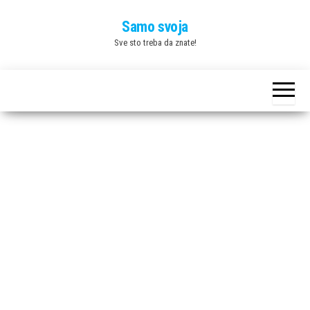
Skip
Samo svoja
to
Sve sto treba da znate!
the
content