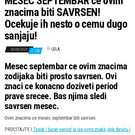
MESEC SEPTEMBAR ce ovim
znacima biti SAVRSEN!
Ocekuje ih nesto o cemu dugo
sanjaju!
By
LELA
26/08/2023
0
Mesec septembar ce ovim znacima
zodijaka biti prosto savrsen. Ovi
znaci ce konacno doziveti period
prave srecee. Bas njima sledi
savrsen mesec.
Ovim znacima ce mesec septembar biti savrsen:
PROCITAJTE I
Tezak i buran period je iza ovog znaka, dok devicu i