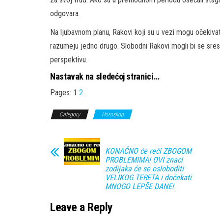
odgovara.
Na ljubavnom planu, Rakovi koji su u vezi mogu očekiva
razumeju jedno drugo. Slobodni Rakovi mogli bi se sres
perspektivu.
Nastavak na sledećoj stranici…
Pages:
1
2
Category
Horoskop
KONAČNO će reći ZBOGOM
PROBLEMIMA! OVI znaci
zodijaka će se osloboditi
VELIKOG TERETA i dočekati
MNOGO LEPŠE DANE!
Leave a Reply