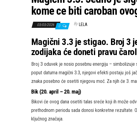
kome ce biti caroban ovo
By
LELA
03/03/2026
0
Magični 3.3 je stigao. Broj 3 
zodijaka će doneti pravu čaro
Broj 3 oduvek je nosio posebnu energiju – simbolizuje s
poput datuma magični 3.3, njegovi efekti postaju još jač
znaka posebno će osetiti njegovu moć. Za njih će 3. mart 
Bik (20. april – 20. maj)
Bikovi će ovog dana osetiti talas sreće koji ih može odve
prethodnom periodu sada donosi konkretne rezultate. Ova
ključnog značaja.