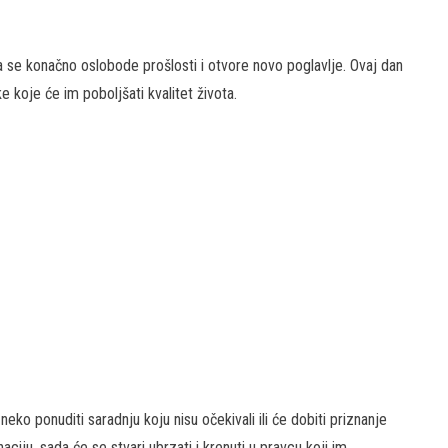
da se konačno oslobode prošlosti i otvore novo poglavlje. Ovaj dan
e koje će im poboljšati kvalitet života.
ko ponuditi saradnju koju nisu očekivali ili će dobiti priznanje
ciju, sada će se stvari ubrzati i krenuti u pravcu koji im