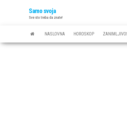
Skip
Samo svoja
to
Sve sto treba da znate!
the
content
NASLOVNA
HOROSKOP
ZANIMLJIVO