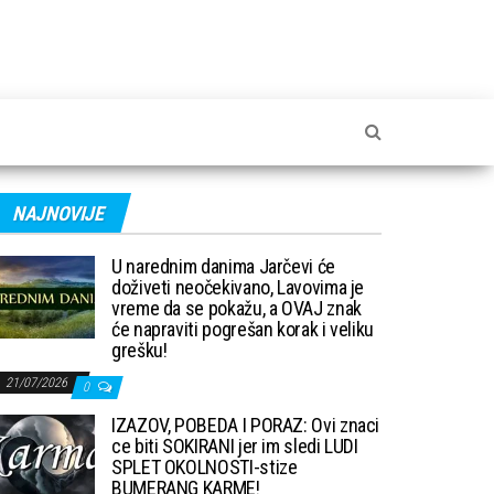
NAJNOVIJE
U narednim danima Jarčevi će
doživeti neočekivano, Lavovima je
vreme da se pokažu, a OVAJ znak
će napraviti pogrešan korak i veliku
grešku!
21/07/2026
0
IZAZOV, POBEDA I PORAZ: Ovi znaci
ce biti SOKIRANI jer im sledi LUDI
SPLET OKOLNOSTI-stize
BUMERANG KARME!