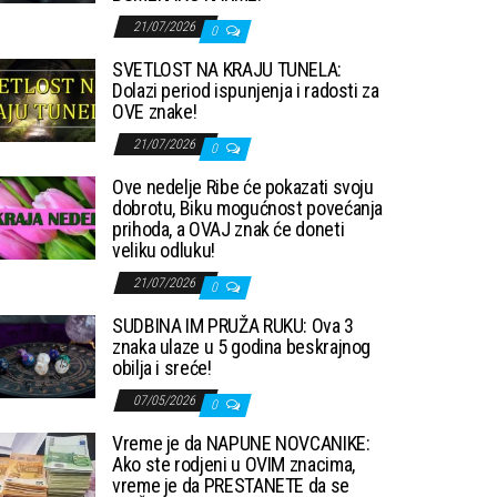
21/07/2026
0
SVETLOST NA KRAJU TUNELA:
Dolazi period ispunjenja i radosti za
OVE znake!
21/07/2026
0
Ove nedelje Ribe će pokazati svoju
dobrotu, Biku mogućnost povećanja
prihoda, a OVAJ znak će doneti
veliku odluku!
21/07/2026
0
SUDBINA IM PRUŽA RUKU: Ova 3
znaka ulaze u 5 godina beskrajnog
obilja i sreće!
07/05/2026
0
Vreme je da NAPUNE NOVCANIKE:
Ako ste rodjeni u OVIM znacima,
vreme je da PRESTANETE da se