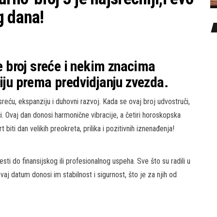
g dana!
je broj sreće i nekim znacima
liju prema predvidjanju zvezda.
reću, ekspanziju i duhovni razvoj. Kada se ovaj broj udvostruči,
i. Ovaj dan donosi harmonične vibracije, a četiri horoskopska
biti dan velikih preokreta, prilika i pozitivnih iznenađenja!
sti do finansijskog ili profesionalnog uspeha. Sve što su radili u
j datum donosi im stabilnost i sigurnost, što je za njih od