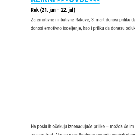
Rak (21. jun – 22. jul)
Za emotivne i intuitivne Rakove, 3. mart donosi priliku 
donosi emotivno isceljenje, kao i priliku da donesu odluk
Na poslu ih očekuju iznenađujuće prilike – možda će im ne
za svoj trud. Ako su u prethodnom periodu osećali stagna