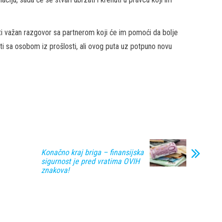
ti važan razgovor sa partnerom koji će im pomoći da bolje
ti sa osobom iz prošlosti, ali ovog puta uz potpuno novu
Konačno kraj briga – finansijska
sigurnost je pred vratima OVIH
znakova!