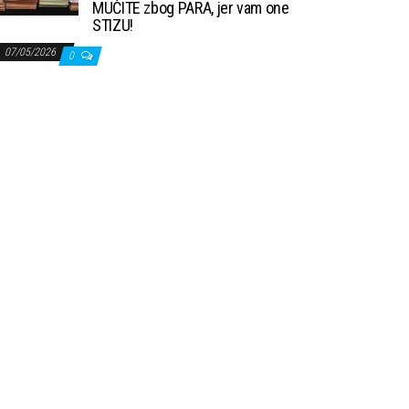
MUČITE zbog PARA, jer vam one
STIZU!
07/05/2026
0