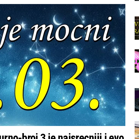
rno-broj 3 je najsrecniji,i evo