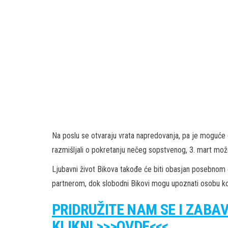
Na poslu se otvaraju vrata napredovanja, pa je moguće da
razmišljali o pokretanju nečeg sopstvenog, 3. mart može 
Ljubavni život Bikova takođe će biti obasjan posebnom 
partnerom, dok slobodni Bikovi mogu upoznati osobu ko
PRIDRUŽITE NAM SE I ZABA
KLIKNI >>>OVDE<<<