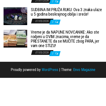
21/07/2026
0
SUDBINA IM PRUŽA RUKU: Ova 3 znaka ulaze
u 5 godina beskrajnog obilja i sreće!
07/05/2026
0
Vreme je da NAPUNE NOVCANIKE: Ako ste
rodjeni u OVIM znacima, vreme je da
PRESTANETE da se MUČITE zbog PARA, jer
vam one STIZU!
07/05/2026
0
Proudly powered by
WordPress
|
Theme:
Envo Magazine