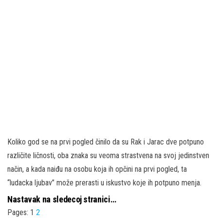
Koliko god se na prvi pogled činilo da su Rak i Jarac dve potpuno
različite ličnosti, oba znaka su veoma strastvena na svoj jedinstven
način, a kada naiđu na osobu koja ih opčini na prvi pogled, ta
“ludacka ljubav” može prerasti u iskustvo koje ih potpuno menja.
Nastavak na sledecoj stranici…
Pages:
1
2