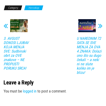
Category
Horoskop
3. AVGUST
U NAREDNIM 72
DONOSI LJUBAV
SATA SE SVE
KOJA MENJA
MENJA ZA OVA
SVE: Sudbinski
4 ZNAKA: Dolazi
obrt za OVE
ono što su dugo
znakove – NE
čekali – a neki
PROPUSTI
ni ne slute
PORUKU SRCA!
koliko im je
blizu!
Leave a Reply
You must be
logged in
to post a comment.