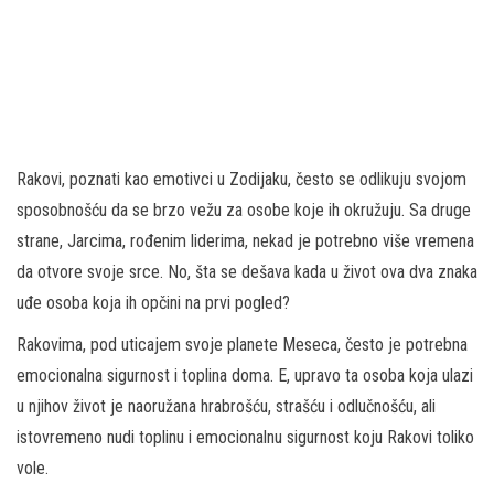
Rakovi, poznati kao emotivci u Zodijaku, često se odlikuju svojom
sposobnošću da se brzo vežu za osobe koje ih okružuju. Sa druge
strane, Jarcima, rođenim liderima, nekad je potrebno više vremena
da otvore svoje srce. No, šta se dešava kada u život ova dva znaka
uđe osoba koja ih opčini na prvi pogled?
Rakovima, pod uticajem svoje planete Meseca, često je potrebna
emocionalna sigurnost i toplina doma. E, upravo ta osoba koja ulazi
u njihov život je naoružana hrabrošću, strašću i odlučnošću, ali
istovremeno nudi toplinu i emocionalnu sigurnost koju Rakovi toliko
vole.