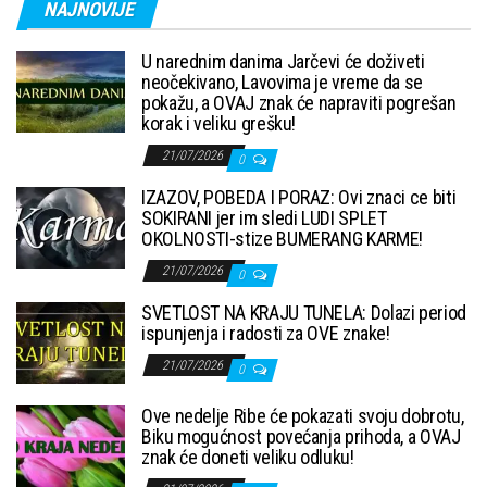
NAJNOVIJE
U narednim danima Jarčevi će doživeti
neočekivano, Lavovima je vreme da se
pokažu, a OVAJ znak će napraviti pogrešan
korak i veliku grešku!
21/07/2026
0
IZAZOV, POBEDA I PORAZ: Ovi znaci ce biti
SOKIRANI jer im sledi LUDI SPLET
OKOLNOSTI-stize BUMERANG KARME!
21/07/2026
0
SVETLOST NA KRAJU TUNELA: Dolazi period
ispunjenja i radosti za OVE znake!
21/07/2026
0
Ove nedelje Ribe će pokazati svoju dobrotu,
Biku mogućnost povećanja prihoda, a OVAJ
znak će doneti veliku odluku!