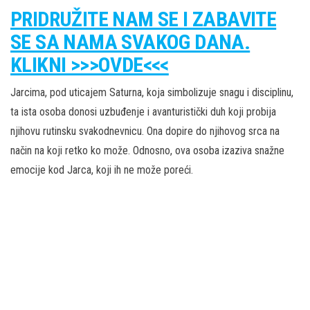
PRIDRUŽITE NAM SE I ZABAVITE
SE SA NAMA SVAKOG DANA.
KLIKNI >>>OVDE<<<
Jarcima, pod uticajem Saturna, koja simbolizuje snagu i disciplinu,
ta ista osoba donosi uzbuđenje i avanturistički duh koji probija
njihovu rutinsku svakodnevnicu. Ona dopire do njihovog srca na
način na koji retko ko može. Odnosno, ova osoba izaziva snažne
emocije kod Jarca, koji ih ne može poreći.