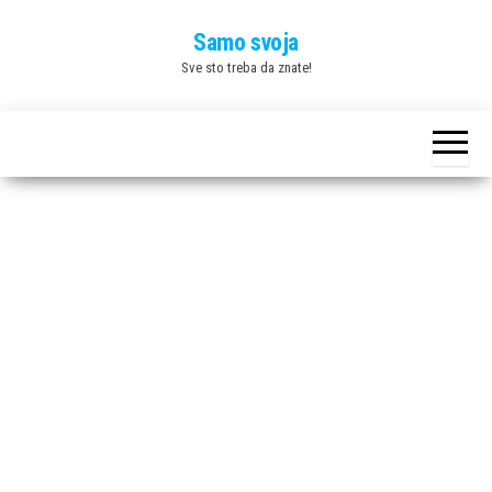
Skip
Samo svoja
to
Sve sto treba da znate!
the
content