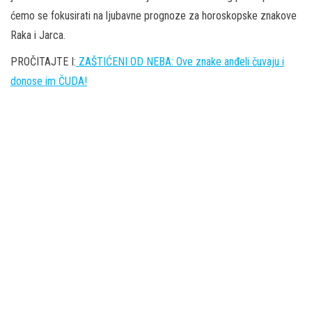
ćemo se fokusirati na ljubavne prognoze za horoskopske znakove
Raka i Jarca.
PROČITAJTE I:
ZAŠTIĆENI OD NEBA: Ove znake anđeli čuvaju i
donose im ČUDA!