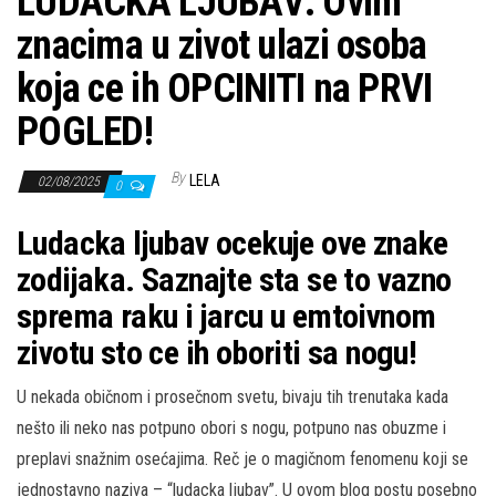
LUDACKA LJUBAV: Ovim
znacima u zivot ulazi osoba
koja ce ih OPCINITI na PRVI
POGLED!
By
LELA
02/08/2025
0
Ludacka ljubav ocekuje ove znake
zodijaka. Saznajte sta se to vazno
sprema raku i jarcu u emtoivnom
zivotu sto ce ih oboriti sa nogu!
U nekada običnom i prosečnom svetu, bivaju tih trenutaka kada
nešto ili neko nas potpuno obori s nogu, potpuno nas obuzme i
preplavi snažnim osećajima. Reč je o magičnom fenomenu koji se
jednostavno naziva – “ludacka ljubav”. U ovom blog postu posebno