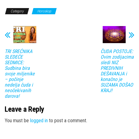
Category
Horoskop
TRI SREĆNIKA
ČUDA POSTOJE:
SLEDEĆE
Ovim zodijacima
SEDMICE:
sledi NIZ
Sudbina bira
PREDIVNIH
svoje miljenike
DEŠAVANJA i
– počinje
konačno je
nedelja čuda i
SUZAMA DOŠAO
neočekivanih
KRAJ!
darova!
Leave a Reply
You must be
logged in
to post a comment.