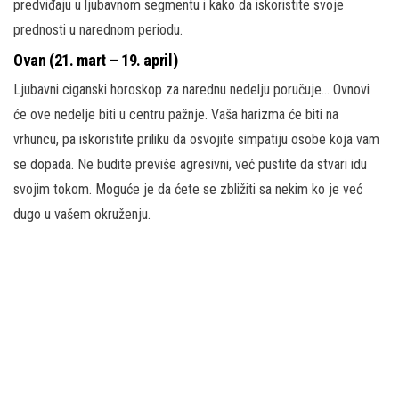
predviđaju u ljubavnom segmentu i kako da iskoristite svoje
prednosti u narednom periodu.
Ovan (21. mart – 19. april)
Ljubavni ciganski horoskop za narednu nedelju poručuje… Ovnovi
će ove nedelje biti u centru pažnje. Vaša harizma će biti na
vrhuncu, pa iskoristite priliku da osvojite simpatiju osobe koja vam
se dopada. Ne budite previše agresivni, već pustite da stvari idu
svojim tokom. Moguće je da ćete se zbližiti sa nekim ko je već
dugo u vašem okruženju.