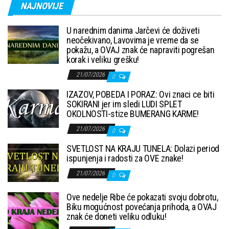
NAJNOVIJE
U narednim danima Jarčevi će doživeti
neočekivano, Lavovima je vreme da se
pokažu, a OVAJ znak će napraviti pogrešan
korak i veliku grešku!
21/07/2026
0
IZAZOV, POBEDA I PORAZ: Ovi znaci ce biti
SOKIRANI jer im sledi LUDI SPLET
OKOLNOSTI-stize BUMERANG KARME!
21/07/2026
0
SVETLOST NA KRAJU TUNELA: Dolazi period
ispunjenja i radosti za OVE znake!
21/07/2026
0
Ove nedelje Ribe će pokazati svoju dobrotu,
Biku mogućnost povećanja prihoda, a OVAJ
znak će doneti veliku odluku!