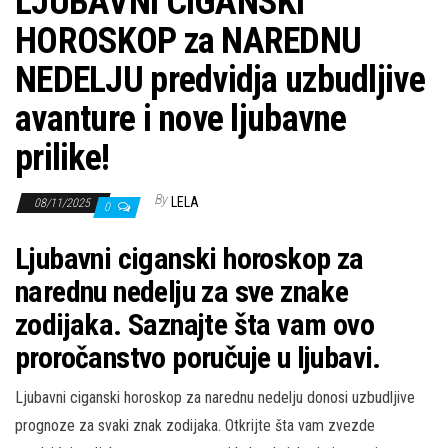
LJUBAVNI CIGANSKI
HOROSKOP za NAREDNU
NEDELJU predvidja uzbudljive
avanture i nove ljubavne
prilike!
By
LELA
08/11/2025
0
Ljubavni ciganski horoskop za
narednu nedelju za sve znake
zodijaka. Saznajte šta vam ovo
proročanstvo poručuje u ljubavi.
Ljubavni ciganski horoskop za narednu nedelju donosi uzbudljive
prognoze za svaki znak zodijaka. Otkrijte šta vam zvezde