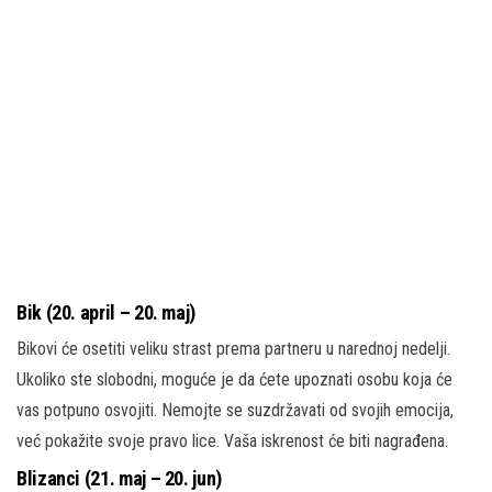
Bik (20. april – 20. maj)
Bikovi će osetiti veliku strast prema partneru u narednoj nedelji.
Ukoliko ste slobodni, moguće je da ćete upoznati osobu koja će
vas potpuno osvojiti. Nemojte se suzdržavati od svojih emocija,
već pokažite svoje pravo lice. Vaša iskrenost će biti nagrađena.
Blizanci (21. maj – 20. jun)