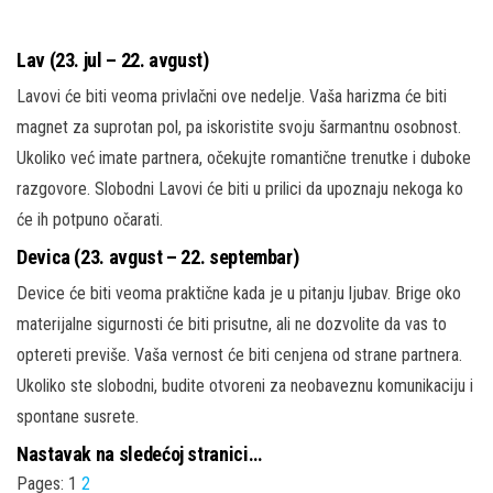
Lav (23. jul – 22. avgust)
Lavovi će biti veoma privlačni ove nedelje. Vaša harizma će biti
magnet za suprotan pol, pa iskoristite svoju šarmantnu osobnost.
Ukoliko već imate partnera, očekujte romantične trenutke i duboke
razgovore. Slobodni Lavovi će biti u prilici da upoznaju nekoga ko
će ih potpuno očarati.
Devica (23. avgust – 22. septembar)
Device će biti veoma praktične kada je u pitanju ljubav. Brige oko
materijalne sigurnosti će biti prisutne, ali ne dozvolite da vas to
optereti previše. Vaša vernost će biti cenjena od strane partnera.
Ukoliko ste slobodni, budite otvoreni za neobaveznu komunikaciju i
spontane susrete.
Nastavak na sledećoj stranici…
Pages:
1
2