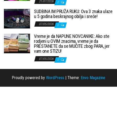
21/07/2026
0
SUDBINA IM PRUŽA RUKU: Ova 3 znaka ulaze
u 5 godina beskrajnog obilja i sreće!
07/05/2026
0
Vreme je da NAPUNE NOVCANIKE: Ako ste
rodjeni u OVIM znacima, vreme je da
PRESTANETE da se MUČITE zbog PARA, jer
vam one STIZU!
07/05/2026
0
Proudly powered by
WordPress
|
Theme:
Envo Magazine