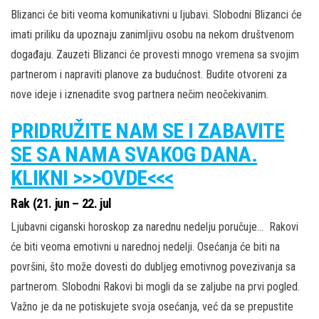
Blizanci će biti veoma komunikativni u ljubavi. Slobodni Blizanci će
imati priliku da upoznaju zanimljivu osobu na nekom društvenom
događaju. Zauzeti Blizanci će provesti mnogo vremena sa svojim
partnerom i napraviti planove za budućnost. Budite otvoreni za
nove ideje i iznenadite svog partnera nečim neočekivanim.
PRIDRUŽITE NAM SE I ZABAVITE
SE SA NAMA SVAKOG DANA.
KLIKNI >>>OVDE<<<
Rak (21. jun – 22. jul
Ljubavni ciganski horoskop za narednu nedelju poručuje… Rakovi
će biti veoma emotivni u narednoj nedelji. Osećanja će biti na
površini, što može dovesti do dubljeg emotivnog povezivanja sa
partnerom. Slobodni Rakovi bi mogli da se zaljube na prvi pogled.
Važno je da ne potiskujete svoja osećanja, već da se prepustite