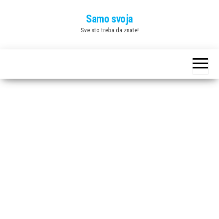
Skip
Samo svoja
to
Sve sto treba da znate!
the
content