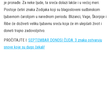
je pronađe. Za neke ljude, ta sreća dolazi lakše i u većoj meri.
Postoje četiri znaka Zodijaka koji su blagosloveni sudbinskom
ljubavnom čarolijom u narednom periodu. Blizanci, Vage, Škorpije i
Ribe će doživeti veliku ljubavnu sreću koja će im ulepšati život i
doneti trajno zadovoljstvo.
PROČITAJTE I:
SEPTEMBAR DONOSI ČUDA: 3 znaka ostvaruju
snove koje su dugo čekali!