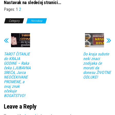
Nastavak na sledećoj stranici…
Pages:
1
2
Category
Horoskop
TAROT ČITANJE
Do kraja subote
do KRAJA
neki znaci
GODINE – Raka
zodijaka će
čeka LJUBAVNA
morati da
SREĆA, Jarca
donesu ŽIVOTNE
NEOČEKIVANE
ODLUKE!
PROMENE, a
ovaj znak
očekuje
BOGATSTVO!
Leave a Reply