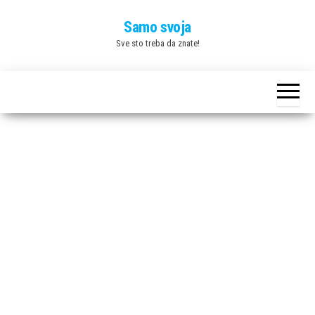
Skip
Samo svoja
to
Sve sto treba da znate!
the
content