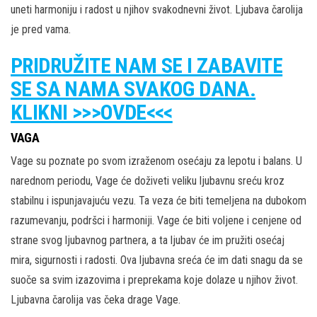
uneti harmoniju i radost u njihov svakodnevni život. Ljubava čarolija
je pred vama.
PRIDRUŽITE NAM SE I ZABAVITE
SE SA NAMA SVAKOG DANA.
KLIKNI >>>OVDE<<<
VAGA
Vage su poznate po svom izraženom osećaju za lepotu i balans. U
narednom periodu, Vage će doživeti veliku ljubavnu sreću kroz
stabilnu i ispunjavajuću vezu. Ta veza će biti temeljena na dubokom
razumevanju, podršci i harmoniji. Vage će biti voljene i cenjene od
strane svog ljubavnog partnera, a ta ljubav će im pružiti osećaj
mira, sigurnosti i radosti. Ova ljubavna sreća će im dati snagu da se
suoče sa svim izazovima i preprekama koje dolaze u njihov život.
Ljubavna čarolija vas čeka drage Vage.