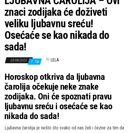
LJUBAVNA ČAROLIJA – Ovi
znaci zodijaka će doživeti
veliku ljubavnu sreću!
Osećaće se kao nikada do
sada!
By
LELA
23/08/2025
0
Horoskop otkriva da ljubavna
čarolija očekuje neke znake
zodijaka. Oni će spoznati pravu
ljubavnu sreću i osećaće se kao
nikada do sada!
Ljubavna čarolija je nešto što svako od nas želi i čezne za tim da