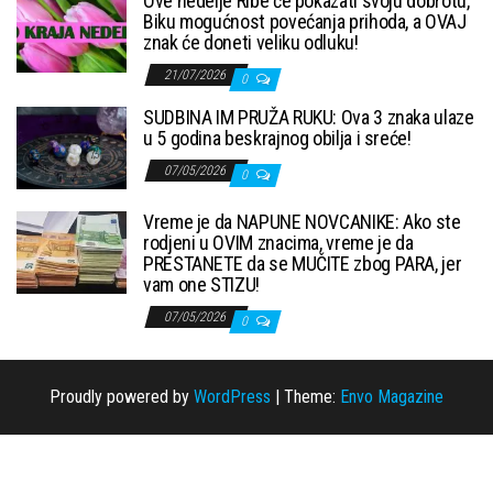
Ove nedelje Ribe će pokazati svoju dobrotu,
Biku mogućnost povećanja prihoda, a OVAJ
znak će doneti veliku odluku!
21/07/2026
0
SUDBINA IM PRUŽA RUKU: Ova 3 znaka ulaze
u 5 godina beskrajnog obilja i sreće!
07/05/2026
0
Vreme je da NAPUNE NOVCANIKE: Ako ste
rodjeni u OVIM znacima, vreme je da
PRESTANETE da se MUČITE zbog PARA, jer
vam one STIZU!
07/05/2026
0
Proudly powered by
WordPress
|
Theme:
Envo Magazine