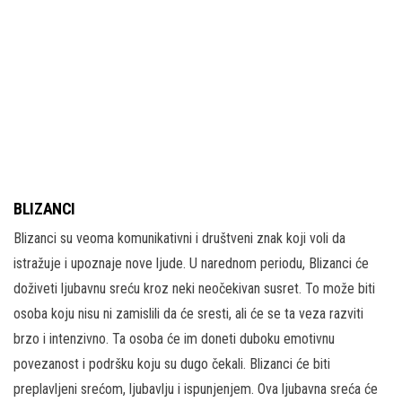
BLIZANCI
Blizanci su veoma komunikativni i društveni znak koji voli da
istražuje i upoznaje nove ljude. U narednom periodu, Blizanci će
doživeti ljubavnu sreću kroz neki neočekivan susret. To može biti
osoba koju nisu ni zamislili da će sresti, ali će se ta veza razviti
brzo i intenzivno. Ta osoba će im doneti duboku emotivnu
povezanost i podršku koju su dugo čekali. Blizanci će biti
preplavljeni srećom, ljubavlju i ispunjenjem. Ova ljubavna sreća će