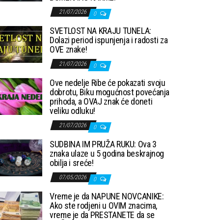
21/07/2026
0
SVETLOST NA KRAJU TUNELA:
Dolazi period ispunjenja i radosti za
OVE znake!
21/07/2026
0
Ove nedelje Ribe će pokazati svoju
dobrotu, Biku mogućnost povećanja
prihoda, a OVAJ znak će doneti
veliku odluku!
21/07/2026
0
SUDBINA IM PRUŽA RUKU: Ova 3
znaka ulaze u 5 godina beskrajnog
obilja i sreće!
07/05/2026
0
Vreme je da NAPUNE NOVCANIKE:
Ako ste rodjeni u OVIM znacima,
vreme je da PRESTANETE da se