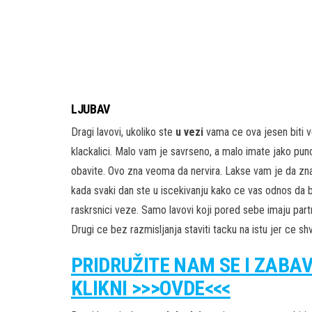
LJUBAV
Dragi lavovi, ukoliko ste
u vezi
vama ce ova jesen biti 
klackalici. Malo vam je savrseno, a malo imate jako 
obavite. Ovo zna veoma da nervira. Lakse vam je da zn
kada svaki dan ste u iscekivanju kako ce vas odnos da b
raskrsnici veze. Samo lavovi koji pored sebe imaju partn
Drugi ce bez razmisljanja staviti tacku na istu jer ce shv
PRIDRUŽITE NAM SE I ZABA
KLIKNI >>>OVDE<<<