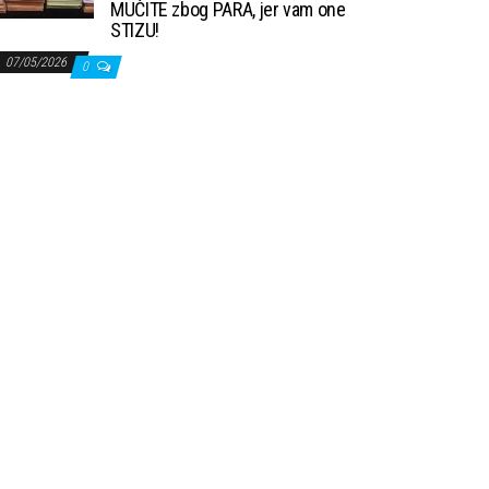
MUČITE zbog PARA, jer vam one
STIZU!
07/05/2026
0