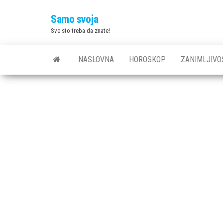
Skip
Samo svoja
to
Sve sto treba da znate!
the
content
NASLOVNA
HOROSKOP
ZANIMLJIVO