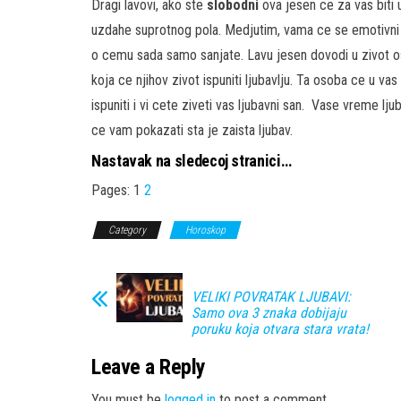
Dragi lavovi, ako ste
slobodni
ova jesen ce za vas biti 
uzdahe suprotnog pola. Medjutim, vama ce se emotivni 
o cemu sada samo sanjate. Lavu jesen dovodi u zivot o
koja ce njihov zivot ispuniti ljubavlju. Ta osoba ce u va
ispuniti i vi cete ziveti vas ljubavni san. Vase vreme l
ce vam pokazati sta je zaista ljubav.
Nastavak na sledecoj stranici…
Pages:
1
2
Category
Horoskop
VELIKI POVRATAK LJUBAVI:
Samo ova 3 znaka dobijaju
poruku koja otvara stara vrata!
Leave a Reply
You must be
logged in
to post a comment.