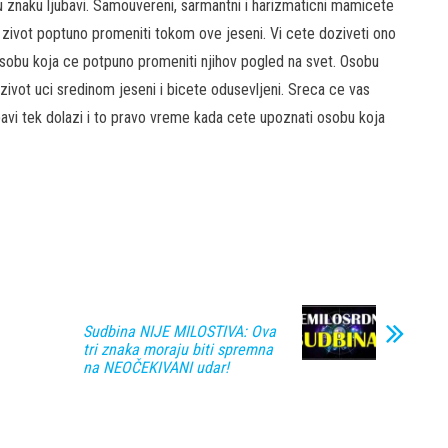
u znaku ljubavi. Samouvereni, sarmantni i harizmaticni mamicete
zivot poptuno promeniti tokom ove jeseni. Vi cete doziveti ono
sobu koja ce potpuno promeniti njihov pogled na svet. Osobu
s zivot uci sredinom jeseni i bicete odusevljeni. Sreca ce vas
jubavi tek dolazi i to pravo vreme kada cete upoznati osobu koja
Sudbina NIJE MILOSTIVA: Ova
tri znaka moraju biti spremna
na NEOČEKIVANI udar!