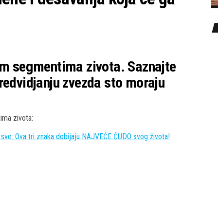
vim segmentima zivota. Saznajte
redvidjanju zvezda sto moraju
ima zivota:
 Ova tri znaka dobijaju NAJVEĆE ČUDO svog života!