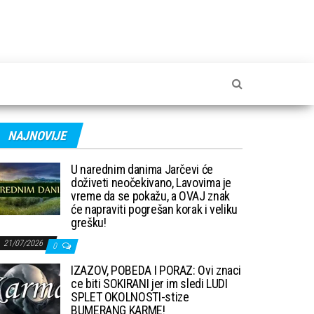
NAJNOVIJE
U narednim danima Jarčevi će
doživeti neočekivano, Lavovima je
vreme da se pokažu, a OVAJ znak
će napraviti pogrešan korak i veliku
grešku!
21/07/2026
0
IZAZOV, POBEDA I PORAZ: Ovi znaci
ce biti SOKIRANI jer im sledi LUDI
SPLET OKOLNOSTI-stize
BUMERANG KARME!