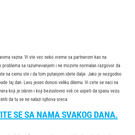
veoma vazna. Vi ste vec neko vreme sa partnerom kao na
puno problema sa razumevanjem i ne mozete normalan razgovor da
ate na cemu ste i da tom putanjom idete dalje. Jako je nezgodno
ude taj dan. Lavu jesen donosi veliku dilemu. Vi cete se naci na
era koji je iskren i koji bezuslovno voli ce uspeti da spasu vezu.
atiti da tu se ne nalazi njihova sreca.
VITE SE SA NAMA SVAKOG DANA.