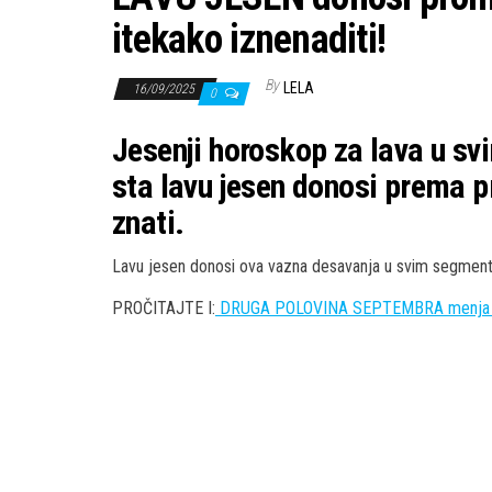
itekako iznenaditi!
By
LELA
16/09/2025
0
Jesenji horoskop za lava u s
sta lavu jesen donosi prema p
znati.
Lavu jesen donosi ova vazna desavanja u svim segment
PROČITAJTE I:
DRUGA POLOVINA SEPTEMBRA menja sve: