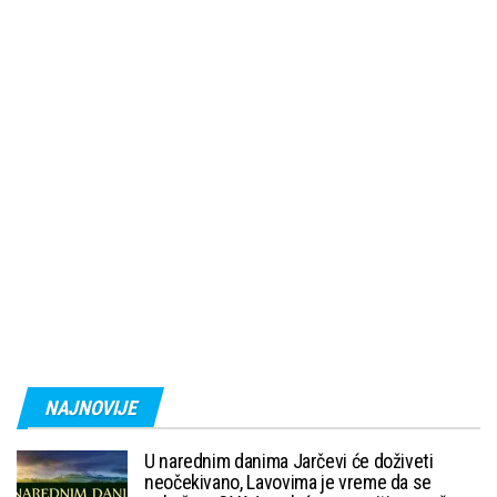
NAJNOVIJE
U narednim danima Jarčevi će doživeti
neočekivano, Lavovima je vreme da se