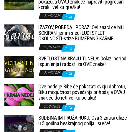
pokažu, a OVAJ znak će napraviti pogrešan
korak i veliku grešku!
21/07/2026
0
IZAZOV, POBEDA I PORAZ: Ovi znaci ce biti
SOKIRANI jer im sledi LUDI SPLET
OKOLNOSTI-stize BUMERANG KARME!
21/07/2026
0
SVETLOST NA KRAJU TUNELA: Dolazi period
ispunjenja i radosti za OVE znake!
21/07/2026
0
Ove nedelje Ribe će pokazati svoju dobrotu,
Biku mogućnost povećanja prihoda, a OVAJ
znak će doneti veliku odluku!
21/07/2026
0
SUDBINA IM PRUŽA RUKU: Ova 3 znaka ulaze
u 5 godina beskrajnog obilja i sreće!