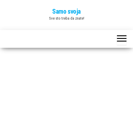
Skip
Samo svoja
to
Sve sto treba da znate!
the
content