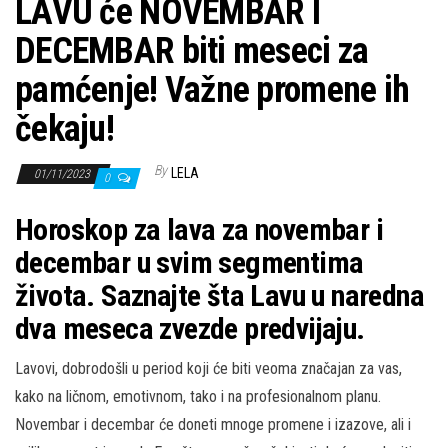
LAVU će NOVEMBAR I
DECEMBAR biti meseci za
pamćenje! Važne promene ih
čekaju!
By
LELA
01/11/2023
0
Horoskop za lava za novembar i
decembar u svim segmentima
života. Saznajte šta Lavu u naredna
dva meseca zvezde predvijaju.
Lavovi, dobrodošli u period koji će biti veoma značajan za vas,
kako na ličnom, emotivnom, tako i na profesionalnom planu.
Novembar i decembar će doneti mnoge promene i izazove, ali i