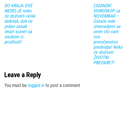
DO KRAJA OVE
CIGANSKI
NEDELJE neko
HOROSKOP za
će doživeti veliki
NOVEMBAR –
dobitak, dok će
Ostaće neki
jedan zanak
iznenadjeni sa
imati susret sa
onim što vam
osobom iz
ovo
prošlosti!
proročanstvo
predvidja! Neko
će doživeti
ŽIVOTNI
PREOKRET!
Leave a Reply
You must be
logged in
to post a comment.