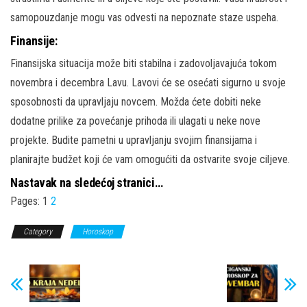
samopouzdanje mogu vas odvesti na nepoznate staze uspeha.
Finansije:
Finansijska situacija može biti stabilna i zadovoljavajuća tokom
novembra i decembra Lavu. Lavovi će se osećati sigurno u svoje
sposobnosti da upravljaju novcem. Možda ćete dobiti neke
dodatne prilike za povećanje prihoda ili ulagati u neke nove
projekte. Budite pametni u upravljanju svojim finansijama i
planirajte budžet koji će vam omogućiti da ostvarite svoje ciljeve.
Nastavak na sledećoj stranici…
Pages:
1
2
Category
Horoskop