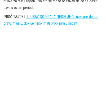
prilike za rast i uspeh. Evo šta se može očekivati da će se desiti
Lavu u ovom periodu:
PROČITAJTE I:
LJUBAV DO KRAJA NEDELJE će nekome doneti
pravu magiju, dok će neko imati problema u ljubavi!