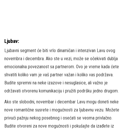
Ljubav:
Ljubavni segment će biti vrlo dinamičan i intenzivan Lavu ovog
novembra i decembra. Ako ste u vezi, može se očekivati dublja
emocionalna povezanost sa partnerom. Ovo je vreme kada ćete
shvatiti koliko vam je vaš partner važan i koliko vas podržava.
Budite spremni na neke izazove i nesuglasice, ali važno je
održavati otvorenu komunikaciju i pružiti podršku jedno drugom.
Ako ste slobodni, novembar i decembar Lavu mogu doneti neke
nove romantične susrete i mogućnosti za ljubavnu vezu. Možete
privući pažnju nekog posebnog i osećati se veoma privlačno.
Budite otvoreni za nove mogućnosti i pokušajte da izađete iz