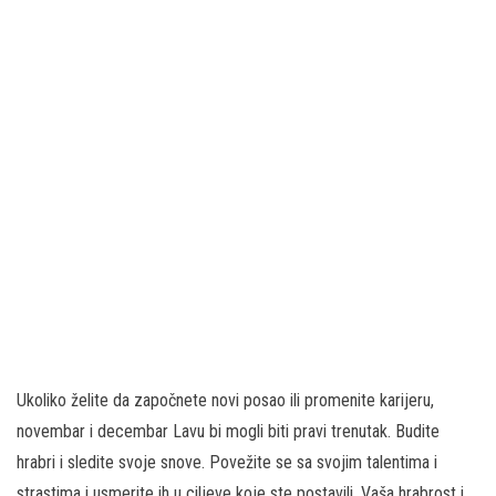
Ukoliko želite da započnete novi posao ili promenite karijeru,
novembar i decembar Lavu bi mogli biti pravi trenutak. Budite
hrabri i sledite svoje snove. Povežite se sa svojim talentima i
strastima i usmerite ih u ciljeve koje ste postavili. Vaša hrabrost i