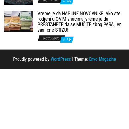
07/05/2026
0
Vreme je da NAPUNE NOVCANIKE: Ako ste
rodjeni u OVIM znacima, vreme je da
PRESTANETE da se MUČITE zbog PARA, jer
vam one STIZU!
07/05/2026
0
Proudly powered by
WordPress
|
Theme:
Envo Magazine