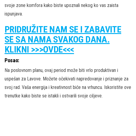
svoje zone komfora kako biste upoznali nekog ko vas zaista
ispunjava.
PRIDRUŽITE NAM SE I ZABAVITE
SE SA NAMA SVAKOG DANA.
KLIKNI >>>OVDE<<<
Posao:
Na poslovnom planu, ovaj period može biti vrlo produktivan i
uspešan za Lavove. Možete očekivati napredovanje i priznanje za
svoj rad. Vaša energija i kreativnost biće na vrhuncu. Iskoristite ove
trenutke kako biste se istakli i ostvarili svoje ciljeve.