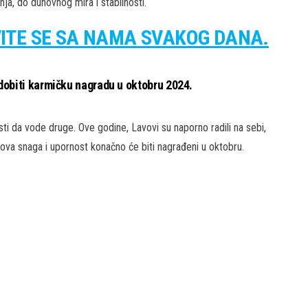
ja, do duhovnog mira i stabilnosti.
VITE SE SA NAMA SVAKOG DANA.
dobiti karmičku nagradu u oktobru 2024.
sti da vode druge. Ove godine, Lavovi su naporno radili na sebi,
ihova snaga i upornost konačno će biti nagrađeni u oktobru.