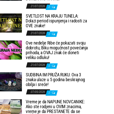
21/07/2026
0
SVETLOST NA KRAJU TUNELA:
Dolazi period ispunjenja i radosti za
OVE znake!
21/07/2026
0
Ove nedelje Ribe će pokazati svoju
dobrotu, Biku mogućnost povećanja
prihoda, a OVAJ znak će doneti
veliku odluku!
21/07/2026
0
SUDBINA IM PRUŽA RUKU: Ova 3
znaka ulaze u 5 godina beskrajnog
obilja i sreće!
07/05/2026
0
Vreme je da NAPUNE NOVCANIKE:
Ako ste rodjeni u OVIM znacima,
vreme je da PRESTANETE da se