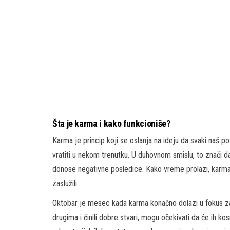
Šta je karma i kako funkcioniše?
Karma je princip koji se oslanja na ideju da svaki naš po
vratiti u nekom trenutku. U duhovnom smislu, to znači da
donose negativne posledice. Kako vreme prolazi, karma
zaslužili.
Oktobar je mesec kada karma konačno dolazi u fokus za t
drugima i činili dobre stvari, mogu očekivati da će ih k