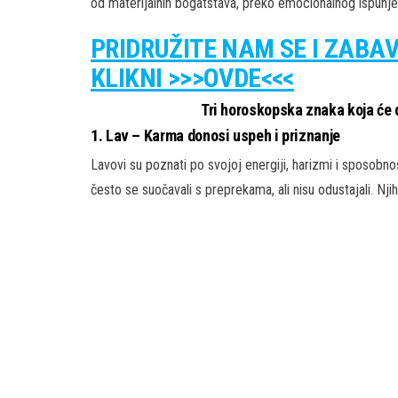
od materijalnih bogatstava, preko emocionalnog ispunjen
PRIDRUŽITE NAM SE I ZABA
KLIKNI >>>OVDE<<<
Tri horoskopska znaka koja će 
1.
Lav
– Karma donosi uspeh i priznanje
Lavovi su poznati po svojoj energiji, harizmi i sposobno
često se suočavali s preprekama, ali nisu odustajali. Nj