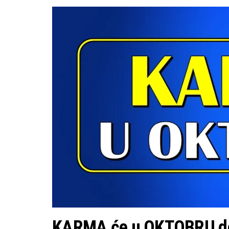
KARMA će u OKTOBRU doć