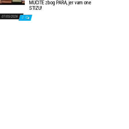
MUČITE zbog PARA, jer vam one
STIZU!
07/05/2026
0