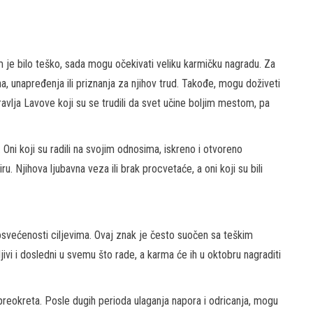
m je bilo teško, sada mogu očekivati veliku karmičku nagradu. Za
 unapređenja ili priznanja za njihov trud. Takođe, mogu doživeti
oravlja Lavove koji su se trudili da svet učine boljim mestom, pa
 Oni koji su radili na svojim odnosima, iskreno i otvoreno
ru. Njihova ljubavna veza ili brak procvetaće, a oni koji su bili
posvećenosti ciljevima. Ovaj znak je često suočen sa teškim
ljivi i dosledni u svemu što rade, a karma će ih u oktobru nagraditi
reokreta. Posle dugih perioda ulaganja napora i odricanja, mogu