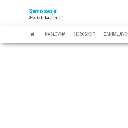
Skip
Samo svoja
to
Sve sto treba da znate!
the
content
NASLOVNA
HOROSKOP
ZANIMLJIVO