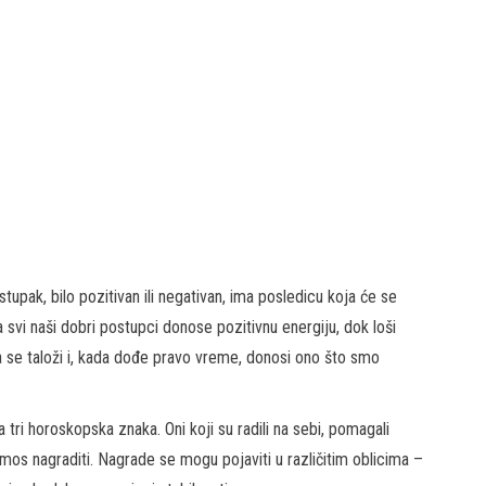
stupak, bilo pozitivan ili negativan, ima posledicu koja će se
 svi naši dobri postupci donose pozitivnu energiju, dok loši
 se taloži i, kada dođe pravo vreme, donosi ono što smo
ri horoskopska znaka. Oni koji su radili na sebi, pomagali
osmos nagraditi. Nagrade se mogu pojaviti u različitim oblicima –