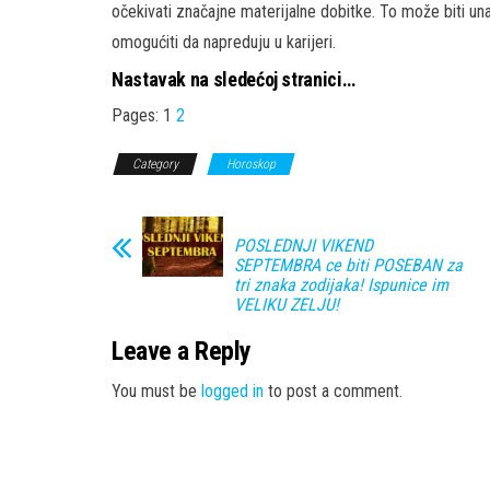
očekivati značajne materijalne dobitke. To može biti unap
omogućiti da napreduju u karijeri.
Nastavak na sledećoj stranici…
Pages:
1
2
Category
Horoskop
POSLEDNJI VIKEND
SEPTEMBRA ce biti POSEBAN za
tri znaka zodijaka! Ispunice im
VELIKU ZELJU!
Leave a Reply
You must be
logged in
to post a comment.