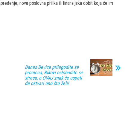
ređenje, nova poslovna prilika ili finansijska dobit koja će im
Danas Device prilagodite se
promena, Bikovi oslobodite se
stresa, a OVAJ znak će uspeti
da ostvari ono što želi!