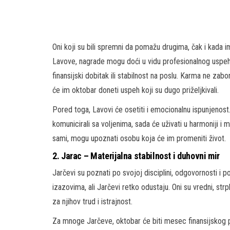
Oni koji su bili spremni da pomažu drugima, čak i kada i
Lavove, nagrade mogu doći u vidu profesionalnog uspeha,
finansijski dobitak ili stabilnost na poslu. Karma ne zab
će im oktobar doneti uspeh koji su dugo priželjkivali.
Pored toga, Lavovi će osetiti i emocionalnu ispunjenost.
komunicirali sa voljenima, sada će uživati u harmoniji i mi
sami, mogu upoznati osobu koja će im promeniti život.
2.
Jarac
– Materijalna stabilnost i duhovni mir
Jarčevi su poznati po svojoj disciplini, odgovornosti i 
izazovima, ali Jarčevi retko odustaju. Oni su vredni, strp
za njihov trud i istrajnost.
Za mnoge Jarčeve, oktobar će biti mesec finansijskog p