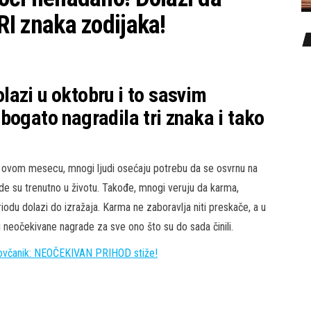
 znaka zodijaka!
azi u oktobru i to sasvim
bogato nagradila tri znaka i tako
 ovom mesecu, mnogi ljudi osećaju potrebu da se osvrnu na
de su trenutno u životu. Takođe, mnogi veruju da karma,
odu dolazi do izražaja. Karma ne zaboravlja niti preskače, a u
 neočekivane nagrade za sve ono što su do sada činili.
ovčanik: NEOČEKIVAN PRIHOD stiže!