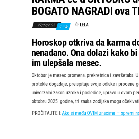
BOGATO NAGRADI ova TRI
By
LELA
27/09/2025
0
Horoskop otkriva da karma dol
nenadano. Ona dolazi kako bi 
im ulepšala mesec.
Oktobar je mesec promena, prekretnica i završetaka. U
protekle događaje, preispitaju svoje odluke i procene g
univerzalni zakon uzroka i posledice, upravo u ovom peri
oktobru 2025. godine, tri znaka zodijaka mogu očekivati
PROČITAJTE I:
Ako si među OVIM znacima — spremi n