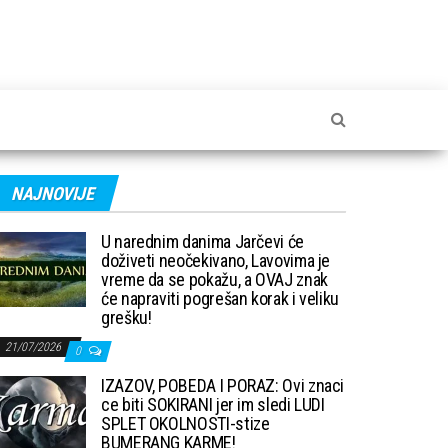
NAJNOVIJE
U narednim danima Jarčevi će
doživeti neočekivano, Lavovima je
vreme da se pokažu, a OVAJ znak
će napraviti pogrešan korak i veliku
grešku!
21/07/2026
0
IZAZOV, POBEDA I PORAZ: Ovi znaci
ce biti SOKIRANI jer im sledi LUDI
SPLET OKOLNOSTI-stize
BUMERANG KARME!