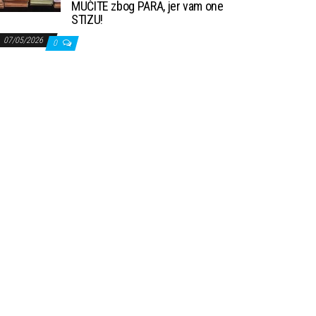
MUČITE zbog PARA, jer vam one
STIZU!
07/05/2026
0