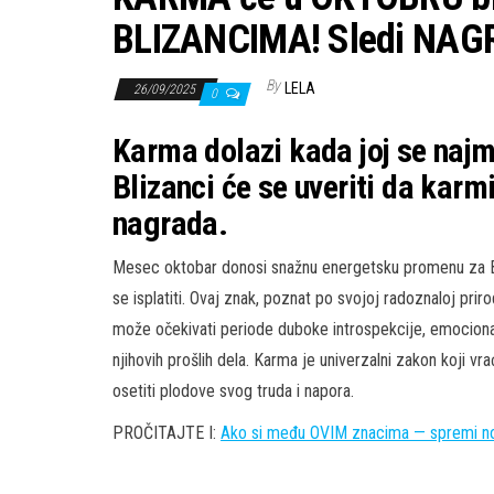
BLIZANCIMA! Sledi NAGR
By
LELA
26/09/2025
0
Karma dolazi kada joj se naj
Blizanci će se uveriti da karmi
nagrada.
Mesec oktobar donosi snažnu energetsku promenu za Bliz
se isplatiti. Ovaj znak, poznat po svojoj radoznaloj pri
može očekivati periode duboke introspekcije, emocional
njihovih prošlih dela. Karma je univerzalni zakon koji vr
osetiti plodove svog truda i napora.
PROČITAJTE I:
Ako si među OVIM znacima — spremi n