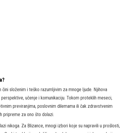
ka?
ih čini složenim i teško razumljivim za mnoge ljude. Njihova
te perspektive, učenje i komunikaciju. Tokom proteklih meseci,
motivnim previranjima, poslovnim dilemama ili čak zdravstvenim
ih pripreme za ono što dolazi.
zi nikoga. Za Blizance, mnogi izbori koje su napravili u prošlosti,