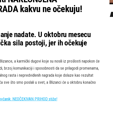
ADA kakvu ne očekuju!
manje nadate. U oktobru mesecu
čka sila postoji, jer ih očekuje
ance, a karmički dugovi koje su nosili iz prošlosti napokon će
rodi, brzoj komunikaciji i sposobnosti da se prilagodi promenama,
nog rasta i nepredviđenih nagrada koje dolaze kao rezultat
aća sve što smo poslali u svet, a Blizanci će u oktobru konačno
ovčanik: NEOČEKIVAN PRIHOD stiže!