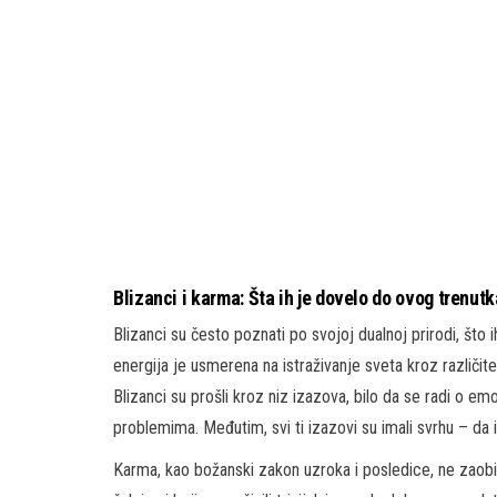
Blizanci i karma: Šta ih je dovelo do ovog trenut
Blizanci su često poznati po svojoj dualnoj prirodi, što 
energija je usmerena na istraživanje sveta kroz različi
Blizanci su prošli kroz niz izazova, bilo da se radi o e
problemima. Međutim, svi ti izazovi su imali svrhu – da 
Karma, kao božanski zakon uzroka i posledice, ne zaobila