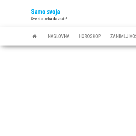
Skip
Samo svoja
to
Sve sto treba da znate!
the
content
NASLOVNA
HOROSKOP
ZANIMLJIVO