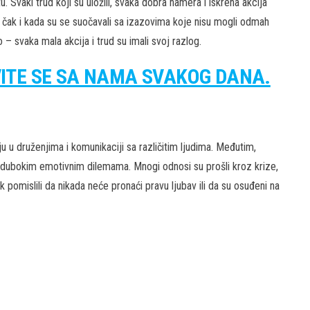
atu. Svaki trud koji su uložili, svaka dobra namera i iskrena akcija
ivi, čak i kada su se suočavali sa izazovima koje nisu mogli odmah
– svaka mala akcija i trud su imali svoj razlog.
VITE SE SA NAMA SVAKOG DANA.
u u druženjima i komunikaciji sa različitim ljudima. Međutim,
a dubokim emotivnim dilemama. Mnogi odnosi su prošli kroz krize,
 pomislili da nikada neće pronaći pravu ljubav ili da su osuđeni na