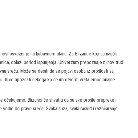
osi osveženje na ljubavnom planu. Za Blizance koji su naučili
anica, dolazi period ispunjenja. Univerzum prepoznaje njihov trud
vnu sreću. Može se desiti da se pojavi osoba iz prošlosti sa
lu. Ili će upoznati nekoga ko će im otvoriti vrata emocionalne
je očekujemo. Blizanci će shvatiti da su sve prošle prepreke i
je vodio do prave sreće. Svaka suza, svaki raskid i razočaranje