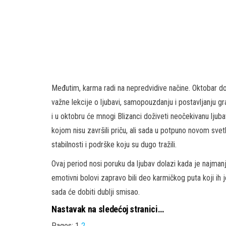
Međutim, karma radi na nepredvidive načine. Oktobar don
važne lekcije o ljubavi, samopouzdanju i postavljanju gr
i u oktobru će mnogi Blizanci doživeti neočekivanu ljuba
kojom nisu završili priču, ali sada u potpuno novom svet
stabilnosti i podrške koju su dugo tražili.
Ovaj period nosi poruku da ljubav dolazi kada je najman
emotivni bolovi zapravo bili deo karmičkog puta koji ih 
sada će dobiti dublji smisao.
Nastavak na sledećoj stranici…
Pages:
1
2