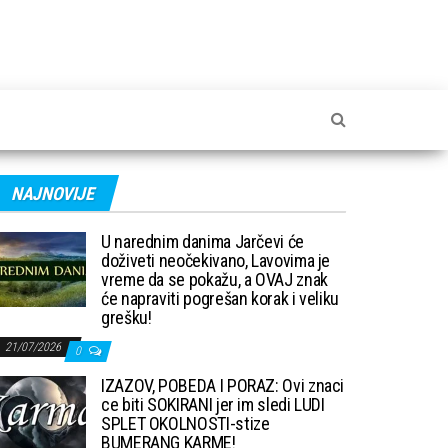
NAJNOVIJE
U narednim danima Jarčevi će
doživeti neočekivano, Lavovima je
vreme da se pokažu, a OVAJ znak
će napraviti pogrešan korak i veliku
grešku!
21/07/2026
0
IZAZOV, POBEDA I PORAZ: Ovi znaci
ce biti SOKIRANI jer im sledi LUDI
SPLET OKOLNOSTI-stize
BUMERANG KARME!