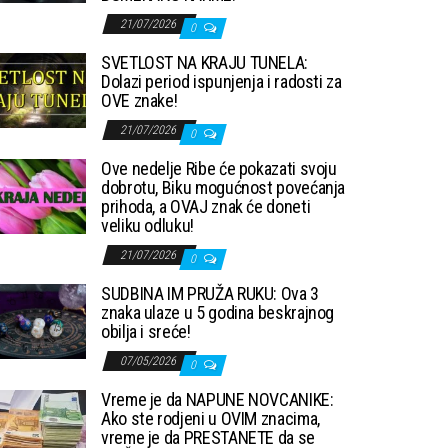
21/07/2026
0
SVETLOST NA KRAJU TUNELA:
Dolazi period ispunjenja i radosti za
OVE znake!
21/07/2026
0
Ove nedelje Ribe će pokazati svoju
dobrotu, Biku mogućnost povećanja
prihoda, a OVAJ znak će doneti
veliku odluku!
21/07/2026
0
SUDBINA IM PRUŽA RUKU: Ova 3
znaka ulaze u 5 godina beskrajnog
obilja i sreće!
07/05/2026
0
Vreme je da NAPUNE NOVCANIKE:
Ako ste rodjeni u OVIM znacima,
vreme je da PRESTANETE da se