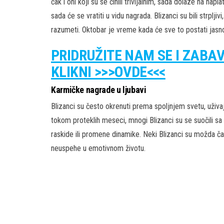
čak i oni koji su se činili trivijalnim, sada dolaze na napl
sada će se vratiti u vidu nagrada. Blizanci su bili strplj
razumeti. Oktobar je vreme kada će sve to postati jasno 
PRIDRUŽITE NAM SE I ZABA
KLIKNI >>>OVDE<<<
Karmičke nagrade u ljubavi
Blizanci su često okrenuti prema spoljnjem svetu, uživaj
tokom proteklih meseci, mnogi Blizanci su se suočili s
raskide ili promene dinamike. Neki Blizanci su možda čak
neuspehe u emotivnom životu.