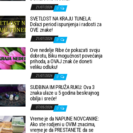
21/07/2026
0
SVETLOST NA KRAJU TUNELA:
Dolazi period ispunjenja i radosti za
OVE znake!
21/07/2026
0
Ove nedelje Ribe će pokazati svoju
dobrotu, Biku mogućnost povećanja
prihoda, a OVAJ znak će doneti
veliku odluku!
21/07/2026
0
SUDBINA IM PRUŽA RUKU: Ova 3
znaka ulaze u 5 godina beskrajnog
obilja i sreće!
07/05/2026
0
Vreme je da NAPUNE NOVCANIKE:
Ako ste rodjeni u OVIM znacima,
vreme je da PRESTANETE da se