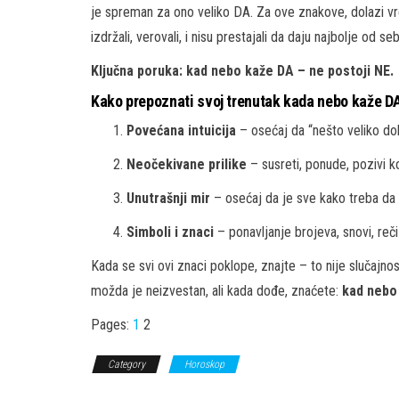
je spreman za ono veliko DA. Za ove znakove, dolazi v
izdržali, verovali, i nisu prestajali da daju najbolje od se
Ključna poruka: kad nebo kaže DA – ne postoji NE.
Kako prepoznati svoj trenutak kada nebo kaže D
Povećana intuicija
– osećaj da “nešto veliko dol
Neočekivane prilike
– susreti, ponude, pozivi ko
Unutrašnji mir
– osećaj da je sve kako treba da 
Simboli i znaci
– ponavljanje brojeva, snovi, reči
Kada se svi ovi znaci poklope, znajte – to nije slučajno
možda je neizvestan, ali kada dođe, znaćete:
kad nebo 
Pages:
1
2
Category
Horoskop