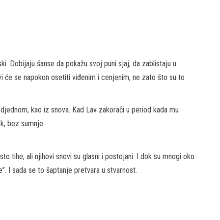
. Dobijaju šanse da pokažu svoj puni sjaj, da zablistaju u
ovi će se napokon osetiti viđenim i cenjenim, ne zato što su to
 odjednom, kao iz snova. Kad Lav zakorači u period kada mu
ak, bez sumnje.
o tihe, ali njihovi snovi su glasni i postojani. I dok su mnogi oko
e”. I sada se to šaptanje pretvara u stvarnost.