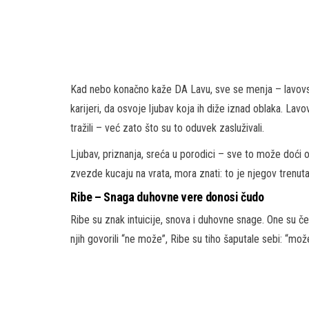
Kad nebo konačno kaže DA Lavu, sve se menja – lavovski
karijeri, da osvoje ljubav koja ih diže iznad oblaka. Lav
tražili – već zato što su to oduvek zasluživali.
Ljubav, priznanja, sreća u porodici – sve to može doći
zvezde kucaju na vrata, mora znati: to je njegov trenut
Ribe – Snaga duhovne vere donosi čudo
Ribe su znak intuicije, snova i duhovne snage. One su čest
njih govorili “ne može”, Ribe su tiho šaputale sebi: “mož