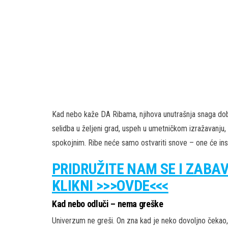
Kad nebo kaže DA Ribama, njihova unutrašnja snaga dobij
selidba u željeni grad, uspeh u umetničkom izražavanju, p
spokojnim. Ribe neće samo ostvariti snove – one će inspi
PRIDRUŽITE NAM SE I ZABA
KLIKNI >>>OVDE<<<
Kad nebo odluči – nema greške
Univerzum ne greši. On zna kad je neko dovoljno čekao, 