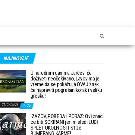
NAJNOVIJE
U narednim danima Jarčevi će
doživeti neočekivano, Lavovima je
vreme da se pokažu, a OVAJ znak
će napraviti pogrešan korak i veliku
grešku!
21/07/2026
0
IZAZOV, POBEDA I PORAZ: Ovi znaci
ce biti SOKIRANI jer im sledi LUDI
SPLET OKOLNOSTI-stize
BUMERANG KARME!