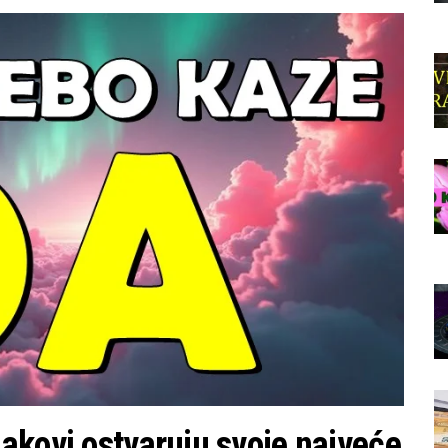
akovi ostvaruju svoje najveće