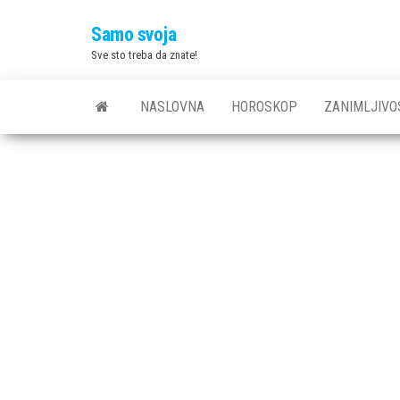
Skip
Samo svoja
to
Sve sto treba da znate!
the
content
NASLOVNA
HOROSKOP
ZANIMLJIVO