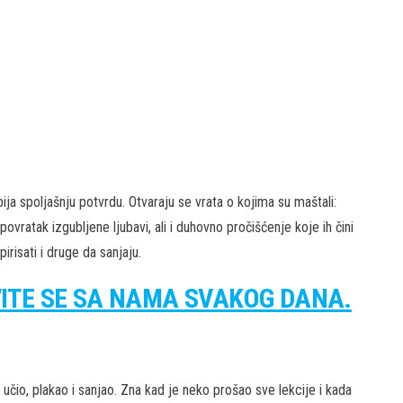
a spoljašnju potvrdu. Otvaraju se vrata o kojima su maštali:
ovratak izgubljene ljubavi, ali i duhovno pročišćenje koje ih čini
risati i druge da sanjaju.
VITE SE SA NAMA SVAKOG DANA.
učio, plakao i sanjao. Zna kad je neko prošao sve lekcije i kada