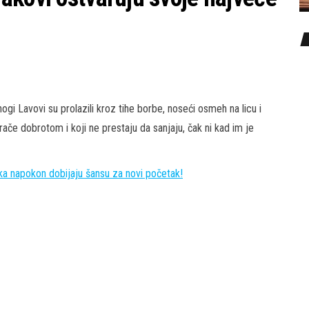
gi Lavovi su prolazili kroz tihe borbe, noseći osmeh na licu i
ače dobrotom i koji ne prestaju da sanjaju, čak ni kad im je
 napokon dobijaju šansu za novi početak!