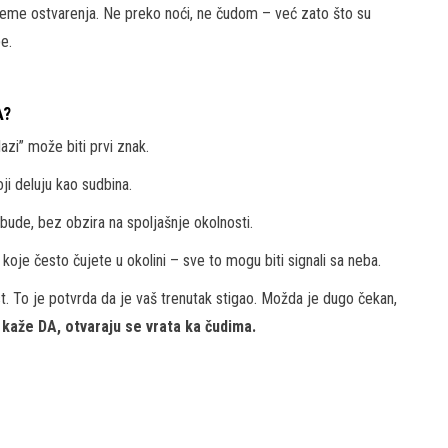
reme ostvarenja. Ne preko noći, ne čudom – već zato što su
be.
A?
azi” može biti prvi znak.
ji deluju kao sudbina.
bude, bez obzira na spoljašnje okolnosti.
 koje često čujete u okolini – sve to mogu biti signali sa neba.
st. To je potvrda da je vaš trenutak stigao. Možda je dugo čekan,
kaže DA, otvaraju se vrata ka čudima.