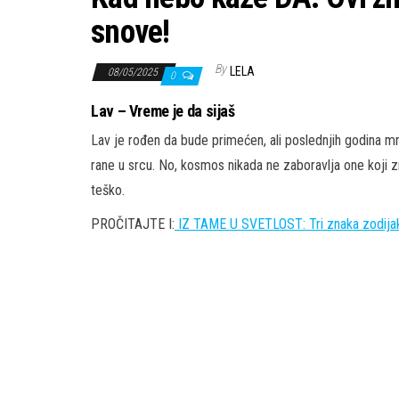
snove!
By
LELA
08/05/2025
0
Lav – Vreme je da sijaš
Lav je rođen da bude primećen, ali poslednjih godina mno
rane u srcu. No, kosmos nikada ne zaboravlja one koji zr
teško.
PROČITAJTE I:
IZ TAME U SVETLOST: Tri znaka zodijaka