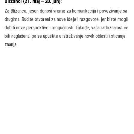
Blizanci (21. maj – 20. jun):
Za Blizance, jesen donosi vreme za komunikaciju i povezivanje sa
drugima. Budite otvoreni za nove ideje i razgovore, jer biste mogli
dobiti nove perspektive i mogućnosti. Takođe, vaša radoznalost će
biti naglašena, pa se upustite u istraživanje novih oblasti i sticanje
znanja.