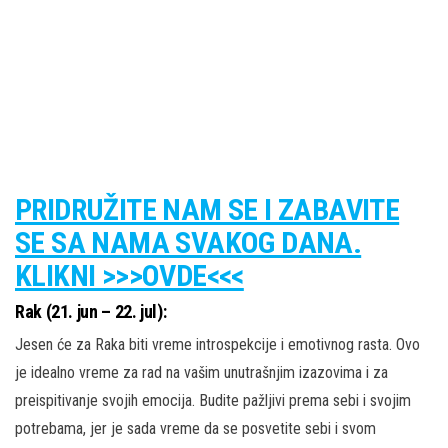
PRIDRUŽITE NAM SE I ZABAVITE
SE SA NAMA SVAKOG DANA.
KLIKNI >>>OVDE<<<
Rak (21. jun – 22. jul):
Jesen će za Raka biti vreme introspekcije i emotivnog rasta. Ovo
je idealno vreme za rad na vašim unutrašnjim izazovima i za
preispitivanje svojih emocija. Budite pažljivi prema sebi i svojim
potrebama, jer je sada vreme da se posvetite sebi i svom