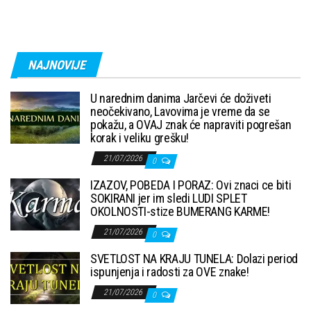
NAJNOVIJE
U narednim danima Jarčevi će doživeti
neočekivano, Lavovima je vreme da se
pokažu, a OVAJ znak će napraviti pogrešan
korak i veliku grešku!
21/07/2026
0
IZAZOV, POBEDA I PORAZ: Ovi znaci ce biti
SOKIRANI jer im sledi LUDI SPLET
OKOLNOSTI-stize BUMERANG KARME!
21/07/2026
0
SVETLOST NA KRAJU TUNELA: Dolazi period
ispunjenja i radosti za OVE znake!
21/07/2026
0