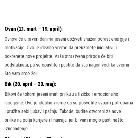
Ovan (21. mart – 19. april):
Ovnovi će u prvim danima jeseni doživeti snažan porast energije i
motivacije. Ovo je idealno vreme da preuzmete inicijativu i
pokrenete nove projekte. Vaša strastvena priroda će biti
podstaknuta, pa se opustite i pustite da vas nagon vodi ka svemu
što vam srce želi.
Bik (20. april – 20. maj):
Bikovi će tokom jeseni imati priliku za fizičko i emocionalno
isceljenje. Ovo je idealno vreme da se posvetite svojim potrebama
i pružite sebi ljubav i pažnju. Takođe, budite otvoreni za nove
prilike na polju karijere i finansija, jer bi vam moglo pasti nešto
iznenađenje.