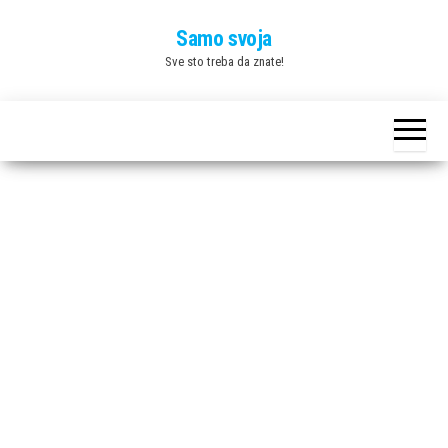
Skip
Samo svoja
to
Sve sto treba da znate!
the
content