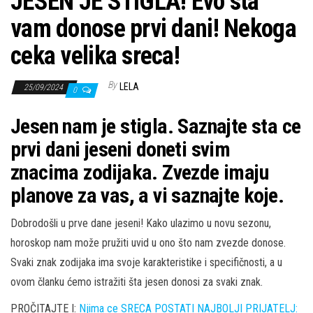
JESEN JE STIGLA! Evo sta
vam donose prvi dani! Nekoga
ceka velika sreca!
By
LELA
25/09/2024
0
Jesen nam je stigla. Saznajte sta ce
prvi dani jeseni doneti svim
znacima zodijaka. Zvezde imaju
planove za vas, a vi saznajte koje.
Dobrodošli u prve dane jeseni! Kako ulazimo u novu sezonu,
horoskop nam može pružiti uvid u ono što nam zvezde donose.
Svaki znak zodijaka ima svoje karakteristike i specifičnosti, a u
ovom članku ćemo istražiti šta jesen donosi za svaki znak.
PROČITAJTE I:
Njima ce SRECA POSTATI NAJBOLJI PRIJATELJ: