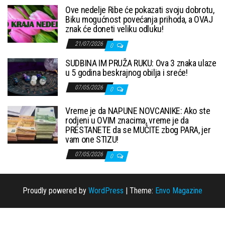
Ove nedelje Ribe će pokazati svoju dobrotu,
Biku mogućnost povećanja prihoda, a OVAJ
znak će doneti veliku odluku!
21/07/2026
0
SUDBINA IM PRUŽA RUKU: Ova 3 znaka ulaze
u 5 godina beskrajnog obilja i sreće!
07/05/2026
0
Vreme je da NAPUNE NOVCANIKE: Ako ste
rodjeni u OVIM znacima, vreme je da
PRESTANETE da se MUČITE zbog PARA, jer
vam one STIZU!
07/05/2026
0
Proudly powered by
WordPress
|
Theme:
Envo Magazine