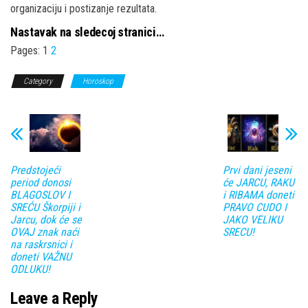
organizaciju i postizanje rezultata.
Nastavak na sledecoj stranici…
Pages:
1
2
Category
Horoskop
Predstojeći
Prvi dani jeseni
period donosi
će JARCU, RAKU
BLAGOSLOV I
i RIBAMA doneti
SREĆU Škorpiji i
PRAVO CUDO I
Jarcu, dok će se
JAKO VELIKU
OVAJ znak naći
SRECU!
na raskrsnici i
doneti VAŽNU
ODLUKU!
Leave a Reply