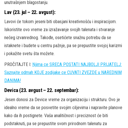
unutrašnjem blagostanju.
Lav (23. jul – 22. avgust):
Lavovi će tokom jeseni biti obasjani kreativnošću i inspiracijom.
Iskoristite ovo vreme za izražavanje svojih talenata i stvaranje
nečeg izvanrednog. Takođe, osetićete snažnu potrebu da se
istaknete i budete u centru pažnje, pa se prepustite svojoj karizmi
i pokažite svetu šta možete.
PROČITAJTE I:
Njima ce SRECA POSTATI NAJBOLJI PRIJATELJ:
Saznajte odmah KOJE zodijake ce CUVATI ZVEZDE u NAREDNIM
DANIMA!
Devica (23. avgust – 22. septembar):
Jesen donosi za Device vreme za organizaciju i strukturu. Ovo je
idealno vreme da se posvetite svojim ciljevima i napravite planove
kako da ih postignete. Vaša analitičnost i preciznost će biti
podstaknuti, pa se prepustite svom prirodnom talenatu za