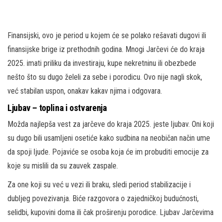
Finansijski, ovo je period u kojem će se polako rešavati dugovi ili
finansijske brige iz prethodnih godina. Mnogi Jarčevi će do kraja
2025. imati priliku da investiraju, kupe nekretninu ili obezbede
nešto što su dugo želeli za sebe i porodicu. Ovo nije nagli skok,
već stabilan uspon, onakav kakav njima i odgovara.
Ljubav – toplina i ostvarenja
Možda najlepša vest za jarčeve do kraja 2025. jeste ljubav. Oni koji
su dugo bili usamljeni osetiće kako sudbina na neobičan način ume
da spoji ljude. Pojaviće se osoba koja će im probuditi emocije za
koje su mislili da su zauvek zaspale.
Za one koji su već u vezi ili braku, sledi period stabilizacije i
dubljeg povezivanja. Biće razgovora o zajedničkoj budućnosti,
selidbi, kupovini doma ili čak proširenju porodice. Ljubav Jarčevima