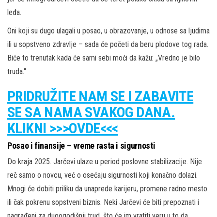
leđa.
Oni koji su dugo ulagali u posao, u obrazovanje, u odnose sa ljudima
ili u sopstveno zdravlje – sada će početi da beru plodove tog rada.
Biće to trenutak kada će sami sebi moći da kažu: „Vredno je bilo
truda.“
PRIDRUŽITE NAM SE I ZABAVITE
SE SA NAMA SVAKOG DANA.
KLIKNI >>>OVDE<<<
Posao i finansije – vreme rasta i sigurnosti
Do kraja 2025. Jarčevi ulaze u period poslovne stabilizacije. Nije
reč samo o novcu, već o osećaju sigurnosti koji konačno dolazi.
Mnogi će dobiti priliku da unaprede karijeru, promene radno mesto
ili čak pokrenu sopstveni biznis. Neki Jarčevi će biti prepoznati i
nagrađeni za dugogodišnji trud, što će im vratiti veru u to da