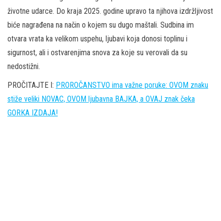
životne udarce. Do kraja 2025. godine upravo ta njihova izdržljivost
biće nagrađena na način o kojem su dugo maštali. Sudbina im
otvara vrata ka velikom uspehu, ljubavi koja donosi toplinu i
sigurnost, ali i ostvarenjima snova za koje su verovali da su
nedostižni.
PROČITAJTE I:
PROROČANSTVO ima važne poruke: OVOM znaku
stiže veliki NOVAC, OVOM ljubavna BAJKA, a OVAJ znak čeka
GORKA IZDAJA!