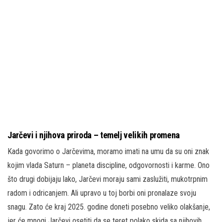
Jarčevi i njihova priroda – temelj velikih promena
Kada govorimo o Jarčevima, moramo imati na umu da su oni znak
kojim vlada Saturn – planeta discipline, odgovornosti i karme. Ono
što drugi dobijaju lako, Jarčevi moraju sami zaslužiti, mukotrpnim
radom i odricanjem. Ali upravo u toj borbi oni pronalaze svoju
snagu. Zato će kraj 2025. godine doneti posebno veliko olakšanje,
jer će mnogi Jarčevi osetiti da se teret polako skida sa njihovih