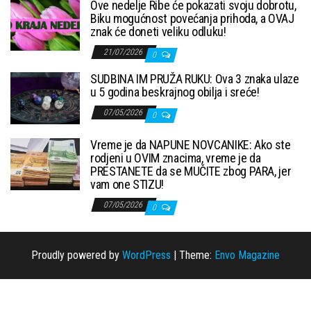
Ove nedelje Ribe će pokazati svoju dobrotu,
Biku mogućnost povećanja prihoda, a OVAJ
znak će doneti veliku odluku!
21/07/2026
0
SUDBINA IM PRUŽA RUKU: Ova 3 znaka ulaze
u 5 godina beskrajnog obilja i sreće!
07/05/2026
0
Vreme je da NAPUNE NOVCANIKE: Ako ste
rodjeni u OVIM znacima, vreme je da
PRESTANETE da se MUČITE zbog PARA, jer
vam one STIZU!
07/05/2026
0
Proudly powered by
WordPress
|
Theme:
Envo Magazine