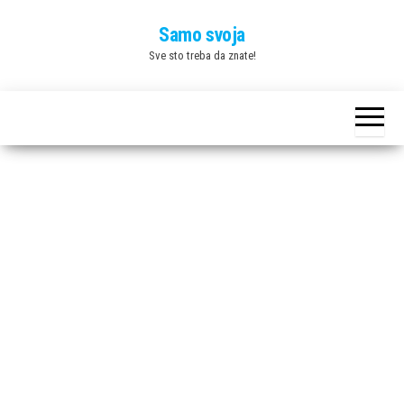
Skip
Samo svoja
to
Sve sto treba da znate!
the
content