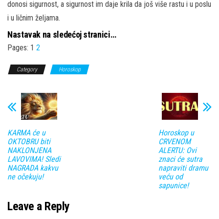
donosi sigurnost, a sigurnost im daje krila da još više rastu i u poslu
i u ličnim željama.
Nastavak na sledećoj stranici…
Pages:
1
2
Category
Horoskop
KARMA će u
Horoskop u
OKTOBRU biti
CRVENOM
NAKLONJENA
ALERTU: Ovi
LAVOVIMA! Sledi
znaci će sutra
NAGRADA kakvu
napraviti dramu
ne očekuju!
veću od
sapunice!
Leave a Reply