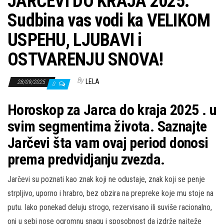
JARČEVI DO KRAJA 2025:
Sudbina vas vodi ka VELIKOM
USPEHU, LJUBAVI i
OSTVARENJU SNOVA!
By
LELA
28/09/2025
0
Horoskop za Jarca do kraja 2025 . u
svim segmentima života. Saznajte
Jarčevi šta vam ovaj period donosi
prema predvidjanju zvezda.
Jarčevi su poznati kao znak koji ne odustaje, znak koji se penje
strpljivo, uporno i hrabro, bez obzira na prepreke koje mu stoje na
putu. Iako ponekad deluju strogo, rezervisano ili suviše racionalno,
oni u sebi nose ogromnu snagu i sposobnost da izdrže najteže