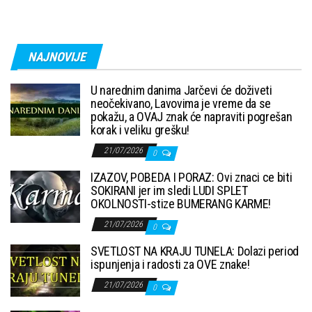
NAJNOVIJE
U narednim danima Jarčevi će doživeti
neočekivano, Lavovima je vreme da se
pokažu, a OVAJ znak će napraviti pogrešan
korak i veliku grešku!
21/07/2026
0
IZAZOV, POBEDA I PORAZ: Ovi znaci ce biti
SOKIRANI jer im sledi LUDI SPLET
OKOLNOSTI-stize BUMERANG KARME!
21/07/2026
0
SVETLOST NA KRAJU TUNELA: Dolazi period
ispunjenja i radosti za OVE znake!
21/07/2026
0