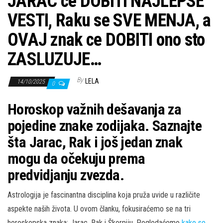
JARAC ce DOBITI NAJLEPSE
VESTI, Raku se SVE MENJA, a
OVAJ znak ce DOBITI ono sto
ZASLUZUJE…
By
LELA
14/10/2025
0
Horoskop važnih dešavanja za
pojedine znake zodijaka. Saznajte
šta Jarac, Rak i još jedan znak
mogu da očekuju prema
predvidjanju zvezda.
Astrologija je fascinantna disciplina koja pruža uvide u različite
aspekte naših života. U ovom članku, fokusiraćemo se na tri
horoskopska znaka: Jarac, Rak i Škorpiju. Pogledaćemo
kako se