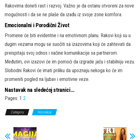
Rakovima doneti rast i razvoj. Važno je da ostanu otvoreni za nove
mogućnosti i da se ne plaše da izađu iz svoje zone komfora.
Emocionalni i Porodični Život
Promene će biti evidentne i na emotivnom planu. Rakovi koji su u
dugim vezama mogu se suočiti sa izazovima koji će zahtevati da
preispitaju svoj odnos i načine komunikacije sa partnerom.
Međutim, ovi izazovi će im pomoći da izgrade jaču i stabilniju vezu.
Slobodni Rakovi će imati priliku da upoznaju nekoga ko će im
promeniti pogled na ljubav i emotivne veze.
Nastavak na sledećoj stranici…
Pages:
1
2
Category
Horoskop