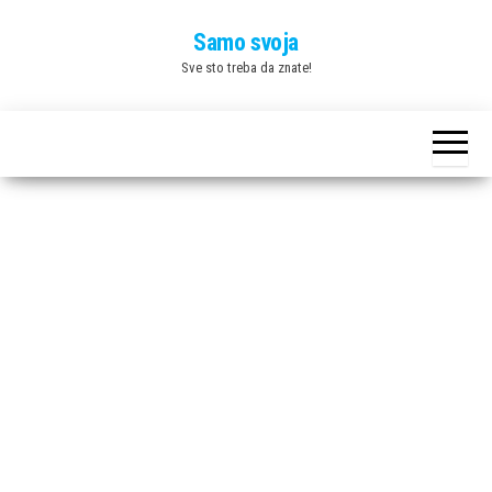
Skip
Samo svoja
to
Sve sto treba da znate!
the
content