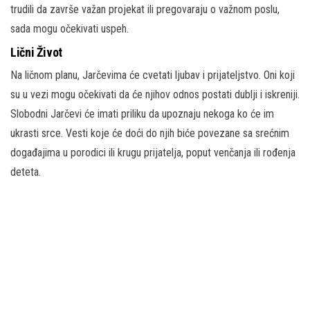
trudili da završe važan projekat ili pregovaraju o važnom poslu,
sada mogu očekivati uspeh.
Lični Život
Na ličnom planu, Jarčevima će cvetati ljubav i prijateljstvo. Oni koji
su u vezi mogu očekivati da će njihov odnos postati dublji i iskreniji.
Slobodni Jarčevi će imati priliku da upoznaju nekoga ko će im
ukrasti srce. Vesti koje će doći do njih biće povezane sa srećnim
događajima u porodici ili krugu prijatelja, poput venčanja ili rođenja
deteta.