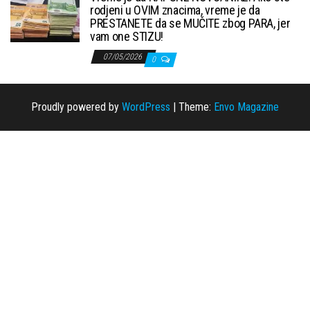
rodjeni u OVIM znacima, vreme je da
PRESTANETE da se MUČITE zbog PARA, jer
vam one STIZU!
07/05/2026
0
Proudly powered by
WordPress
|
Theme:
Envo Magazine