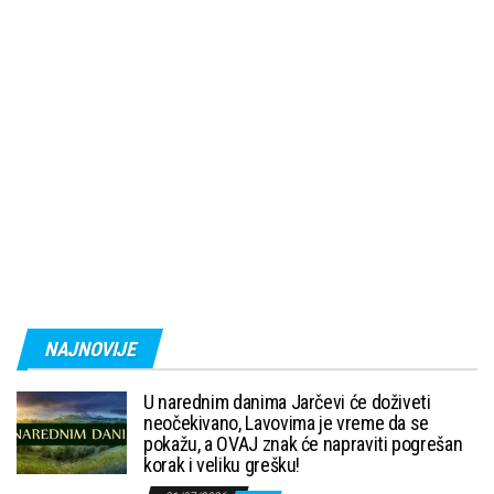
NAJNOVIJE
U narednim danima Jarčevi će doživeti
neočekivano, Lavovima je vreme da se
pokažu, a OVAJ znak će napraviti pogrešan
korak i veliku grešku!