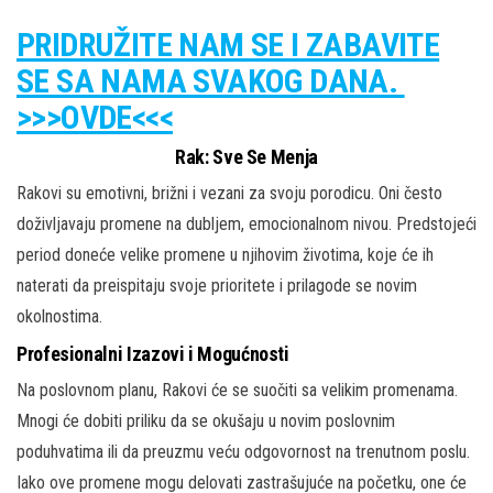
PRIDRUŽITE NAM SE I ZABAVITE
SE SA NAMA SVAKOG DANA.
>>>OVDE<<<
Rak: Sve Se Menja
Rakovi su emotivni, brižni i vezani za svoju porodicu. Oni često
doživljavaju promene na dubljem, emocionalnom nivou. Predstojeći
period doneće velike promene u njihovim životima, koje će ih
naterati da preispitaju svoje prioritete i prilagode se novim
okolnostima.
Profesionalni Izazovi i Mogućnosti
Na poslovnom planu, Rakovi će se suočiti sa velikim promenama.
Mnogi će dobiti priliku da se okušaju u novim poslovnim
poduhvatima ili da preuzmu veću odgovornost na trenutnom poslu.
Iako ove promene mogu delovati zastrašujuće na početku, one će