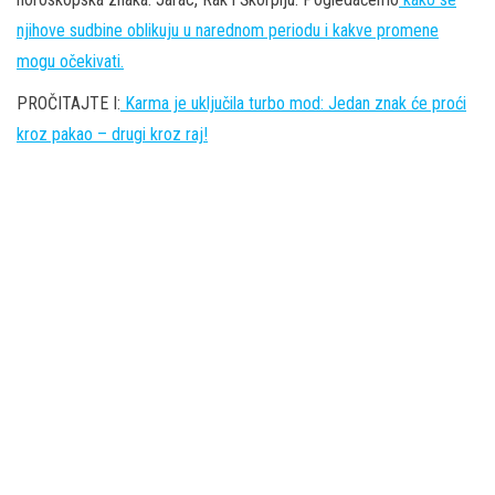
njihove sudbine oblikuju u narednom periodu i kakve promene
mogu očekivati.
PROČITAJTE I:
Karma je uključila turbo mod: Jedan znak će proći
kroz pakao – drugi kroz raj!