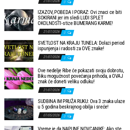
21/07/2026
0
IZAZOV, POBEDA I PORAZ: Ovi znaci ce biti
SOKIRANI jer im sledi LUDI SPLET
OKOLNOSTI-stize BUMERANG KARME!
21/07/2026
0
SVETLOST NA KRAJU TUNELA: Dolazi period
ispunjenja i radosti za OVE znake!
21/07/2026
0
Ove nedelje Ribe će pokazati svoju dobrotu,
Biku mogućnost povećanja prihoda, a OVAJ
znak će doneti veliku odluku!
21/07/2026
0
SUDBINA IM PRUŽA RUKU: Ova 3 znaka ulaze
u 5 godina beskrajnog obilja i sreće!
07/05/2026
0
Vreme je da NAPUNE NOVCANIKE: Ako ste