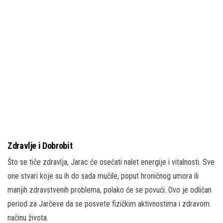
Zdravlje i Dobrobit
Što se tiče zdravlja, Jarac će osećati nalet energije i vitalnosti. Sve
one stvari koje su ih do sada mučile, poput hroničnog umora ili
manjih zdravstvenih problema, polako će se povući. Ovo je odličan
period za Jarčeve da se posvete fizičkim aktivnostima i zdravom
načinu života.