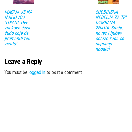
MAGIJA JE NA
SUDBINSKA
NJIHOVOJ
NEDELJA ZA TRI
STRANI: Ove
IZABRANA
znakove čeka
ZNAKA: Sreća,
čudo koje će
novac i ljubav
promeniti tok
dolaze kada se
života!
najmanje
nadaju!
Leave a Reply
You must be
logged in
to post a comment.