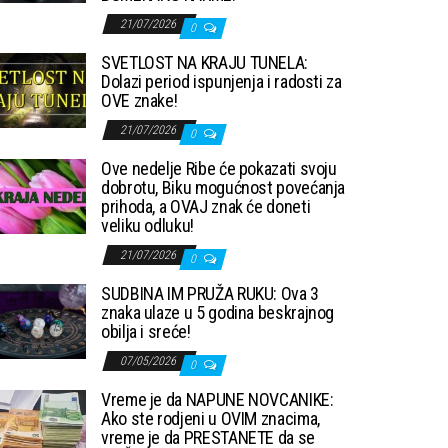
21/07/2026
0
SVETLOST NA KRAJU TUNELA:
Dolazi period ispunjenja i radosti za
OVE znake!
21/07/2026
0
Ove nedelje Ribe će pokazati svoju
dobrotu, Biku mogućnost povećanja
prihoda, a OVAJ znak će doneti
veliku odluku!
21/07/2026
0
SUDBINA IM PRUŽA RUKU: Ova 3
znaka ulaze u 5 godina beskrajnog
obilja i sreće!
07/05/2026
0
Vreme je da NAPUNE NOVCANIKE:
Ako ste rodjeni u OVIM znacima,
vreme je da PRESTANETE da se