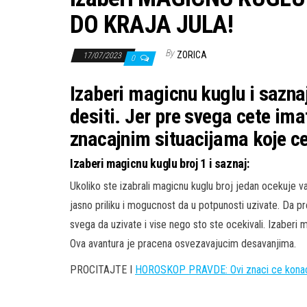
DO KRAJA JULA!
By
ZORICA
17/07/2023
0
Izaberi magicnu kuglu i saznaj
desiti. Jer pre svega cete ima
znacajnim situacijama koje ce
Izaberi magicnu kuglu broj 1 i saznaj:
Ukoliko ste izabrali magicnu kuglu broj jedan ocekuje 
jasno priliku i mogucnost da u potpunosti uzivate. Da pr
svega da uzivate i vise nego sto ste ocekivali. Izaberi 
Ova avantura je pracena osvezavajucim desavanjima.
PROCITAJTE I
HOROSKOP PRAVDE: Ovi znaci ce konacno