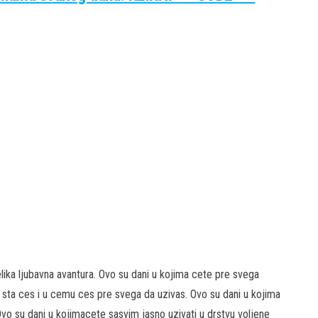
elika ljubavna avantura. Ovo su dani u kojima cete pre svega
 sta ces i u cemu ces pre svega da uzivas. Ovo su dani u kojima
Ovo su dani u kojimacete sasvim jasno uzivati u drstvu voljene