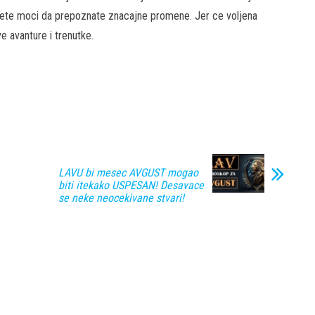
 cete moci da prepoznate znacajne promene. Jer ce voljena
e avanture i trenutke.
LAVU bi mesec AVGUST mogao
biti itekako USPESAN! Desavace
se neke neocekivane stvari!