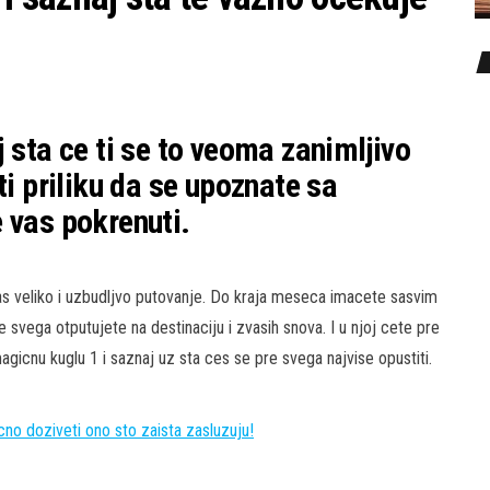
 sta ce ti se to veoma zanimljivo
ti priliku da se upoznate sa
 vas pokrenuti.
vas veliko i uzbudljvo putovanje. Do kraja meseca imacete sasvim
e svega otputujete na destinaciju i zvasih snova. I u njoj cete pre
magicnu kuglu 1 i saznaj uz sta ces se pre svega najvise opustiti.
 doziveti ono sto zaista zasluzuju!