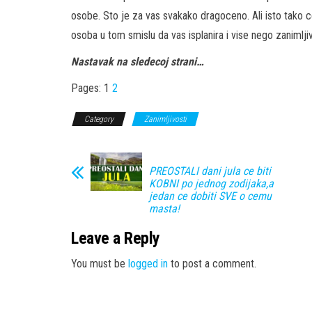
osobe. Sto je za vas svakako dragoceno. Ali isto tako
osoba u tom smislu da vas isplanira i vise nego zanimljiv
Nastavak na sledecoj strani…
Pages:
1
2
Category
Zanimljivosti
PREOSTALI dani jula ce biti
KOBNI po jednog zodijaka,a
jedan ce dobiti SVE o cemu
masta!
Leave a Reply
You must be
logged in
to post a comment.