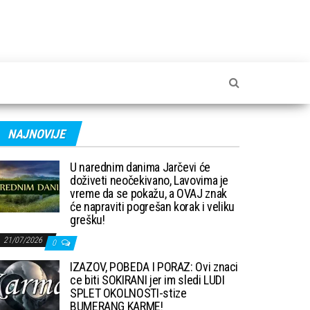
NAJNOVIJE
U narednim danima Jarčevi će
doživeti neočekivano, Lavovima je
vreme da se pokažu, a OVAJ znak
će napraviti pogrešan korak i veliku
grešku!
21/07/2026
0
IZAZOV, POBEDA I PORAZ: Ovi znaci
ce biti SOKIRANI jer im sledi LUDI
SPLET OKOLNOSTI-stize
BUMERANG KARME!