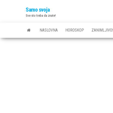
Skip
Samo svoja
to
Sve sto treba da znate!
the
content
NASLOVNA
HOROSKOP
ZANIMLJIVO