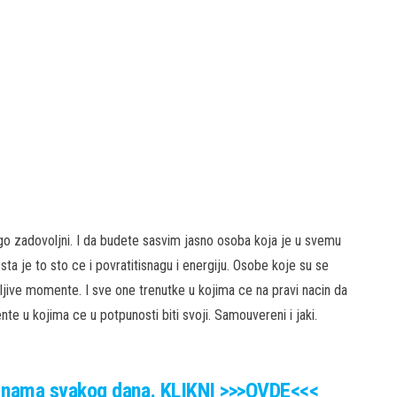
go zadovoljni. I da budete sasvim jasno osoba koja je u svemu
ta je to sto ce i povratitisnagu i energiju. Osobe koje su se
ljive momente. I sve one trenutke u kojima ce na pravi nacin da
 u kojima ce u potpunosti biti svoji. Samouvereni i jaki.
 nama svakog dana. KLIKNI >>>OVDE<<<