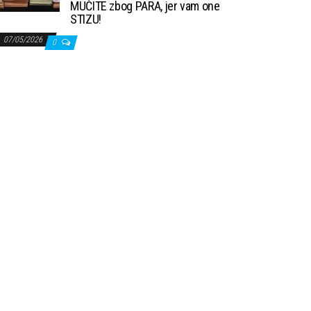
MUČITE zbog PARA, jer vam one
STIZU!
07/05/2026
0