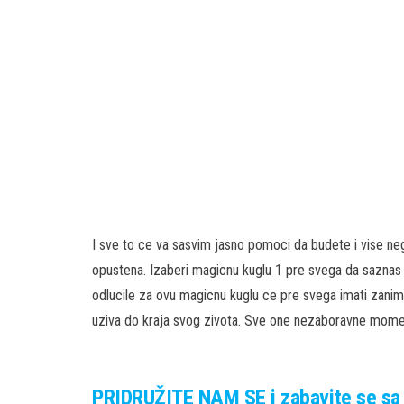
I sve to ce va sasvim jasno pomoci da budete i vise ne
opustena. Izaberi magicnu kuglu 1 pre svega da saznas s
odlucile za ovu magicnu kuglu ce pre svega imati zanim
uziva do kraja svog zivota. Sve one nezaboravne momente
PRIDRUŽITE NAM SE i zabavite se sa