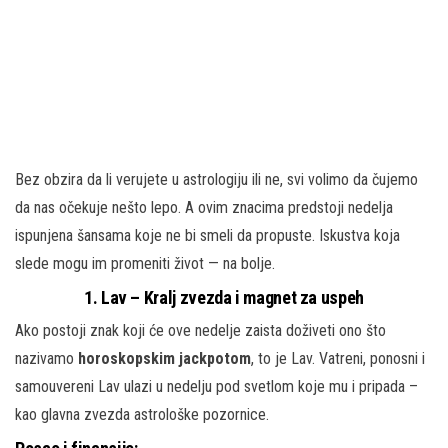
Bez obzira da li verujete u astrologiju ili ne, svi volimo da čujemo
da nas očekuje nešto lepo. A ovim znacima predstoji nedelja
ispunjena šansama koje ne bi smeli da propuste. Iskustva koja
slede mogu im promeniti život — na bolje.
1. Lav – Kralj zvezda i magnet za uspeh
Ako postoji znak koji će ove nedelje zaista doživeti ono što
nazivamo
horoskopskim jackpotom
, to je Lav. Vatreni, ponosni i
samouvereni Lav ulazi u nedelju pod svetlom koje mu i pripada –
kao glavna zvezda astrološke pozornice.