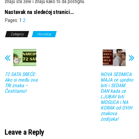
znaju šta žele i znaju kako to da postignu.
Nastavak na sledećoj stranici…
Pages:
1
2
Category
Horoskop
72 SATA SREĆE:
NOVA SEDMICA
Ako si među ova
MAJA ce ujedno
TRI znaka –
biti i SEDAM
Čestitamo!
DAN kada ce
LJUBAV biti
MOGUCA i NA
KORAK od OVIH
znakova
zodijaka!
Leave a Reply