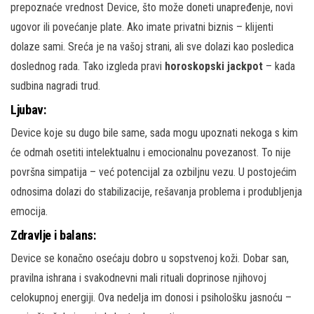
prepoznaće vrednost Device, što može doneti unapređenje, novi
ugovor ili povećanje plate. Ako imate privatni biznis – klijenti
dolaze sami. Sreća je na vašoj strani, ali sve dolazi kao posledica
doslednog rada. Tako izgleda pravi
horoskopski jackpot
– kada
sudbina nagradi trud.
Ljubav:
Device koje su dugo bile same, sada mogu upoznati nekoga s kim
će odmah osetiti intelektualnu i emocionalnu povezanost. To nije
površna simpatija – već potencijal za ozbiljnu vezu. U postojećim
odnosima dolazi do stabilizacije, rešavanja problema i produbljenja
emocija.
Zdravlje i balans:
Device se konačno osećaju dobro u sopstvenoj koži. Dobar san,
pravilna ishrana i svakodnevni mali rituali doprinose njihovoj
celokupnoj energiji. Ova nedelja im donosi i psihološku jasnoću –