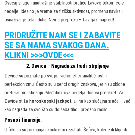
Osećaj snage i unutrašnje stabilnosti pratiće Lavove tokom cele
nedelje. Idealno je vreme za fizičku aktivnost, promenu navika i
osnaživanje tela i duha. Nema prepreka – Lav gazi napred!
PRIDRUŽITE NAM SE I ZABAVITE
SE SA NAMA SVAKOG DANA.
KLIKNI >>>OVDE<<<
2. Devica – Nagrada za trud i strpljenje
Device su poznate po svojoj radnoj etici, analitičnosti i
perfekcionizmu. Često su u senci drugih znakova, jer nisu sklone
preteranom isticanju. Međutim, ova nedelja donosi preokret. Za
Device stiže
horoskopski jackpot
, ali ne kao slučajna sreća – već
kao nagrada za sve što su do sada tiho i predano radile.
Posao i finansije:
U fokusu su priznanja i konkretni rezultati. Šefovi, kolege ili klijenti