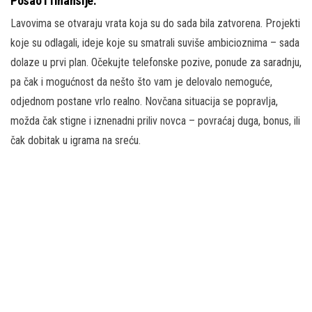
Posao i finansije:
Lavovima se otvaraju vrata koja su do sada bila zatvorena. Projekti
koje su odlagali, ideje koje su smatrali suviše ambicioznima – sada
dolaze u prvi plan. Očekujte telefonske pozive, ponude za saradnju,
pa čak i mogućnost da nešto što vam je delovalo nemoguće,
odjednom postane vrlo realno. Novčana situacija se popravlja,
možda čak stigne i iznenadni priliv novca – povraćaj duga, bonus, ili
čak dobitak u igrama na sreću.