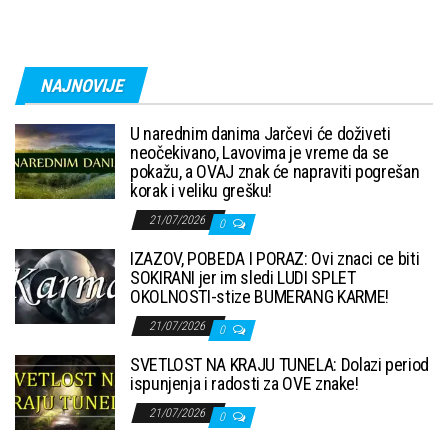
NAJNOVIJE
U narednim danima Jarčevi će doživeti
neočekivano, Lavovima je vreme da se
pokažu, a OVAJ znak će napraviti pogrešan
korak i veliku grešku!
21/07/2026
0
IZAZOV, POBEDA I PORAZ: Ovi znaci ce biti
SOKIRANI jer im sledi LUDI SPLET
OKOLNOSTI-stize BUMERANG KARME!
21/07/2026
0
SVETLOST NA KRAJU TUNELA: Dolazi period
ispunjenja i radosti za OVE znake!
21/07/2026
0