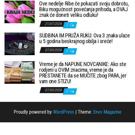
Ove nedelje Ribe će pokazati svoju dobrotu,
Biku mogućnost povećanja prihoda, a OVAJ
znak će doneti veliku odluku!
21/07/2026
0
SUDBINA IM PRUŽA RUKU: Ova 3 znaka ulaze
u 5 godina beskrajnog obilja i sreće!
07/05/2026
0
Vreme je da NAPUNE NOVCANIKE: Ako ste
rodjeni u OVIM znacima, vreme je da
PRESTANETE da se MUČITE zbog PARA, jer
vam one STIZU!
07/05/2026
0
Proudly powered by
WordPress
|
Theme:
Envo Magazine