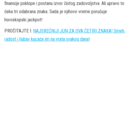
finansije poklope i postanu izvor čistog zadovoljstva. Ali upravo to
čeka tri odabrana znaka. Sada je njihovo vreme poručuje
horoskopski jackpot!
PROČITAJTE I:
NAJSREĆNIJI JUN ZA OVA ČETIRI ZNAKA! Smeh,
radost i ljubav kucaće im na vrata svakog dana!