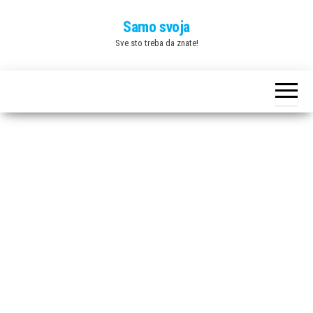
Skip
Samo svoja
to
Sve sto treba da znate!
the
content