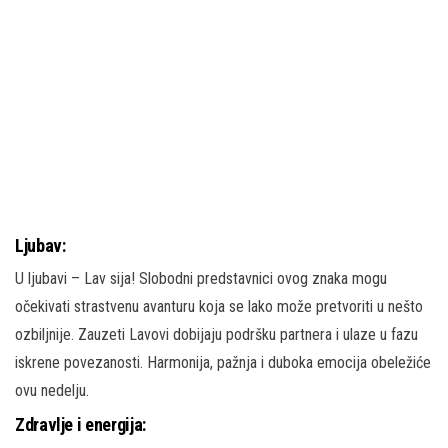
Ljubav:
U ljubavi – Lav sija! Slobodni predstavnici ovog znaka mogu
očekivati strastvenu avanturu koja se lako može pretvoriti u nešto
ozbiljnije. Zauzeti Lavovi dobijaju podršku partnera i ulaze u fazu
iskrene povezanosti. Harmonija, pažnja i duboka emocija obeležiće
ovu nedelju.
Zdravlje i energija: