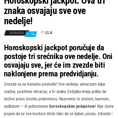
Horoskopski jackpot: Ova tri
znaka osvajaju sve ove
nedelje!
By
LELA
25/05/2025
0
Horoskopski jackpot poručuje da
postoje tri srećnika ove nedelje. Oni
osvajaju sve, jer će im zvezde biti
naklonjene prema predvidjanju.
Zvezde su se konačno posložile! Ove nedelje, univerzum šalje
snažne, pozitivne vibracije, a tri znaka Zodijaka imaju priliku da
dožive pravu životnu prekretnicu. Nazovimo to srećom, karmom,
sudbinom — ili jednostavno
horoskopskim jackpotom
! Nije česta
pojava da se sve kockice slože tako da se ljubav, posao, zdravlje i