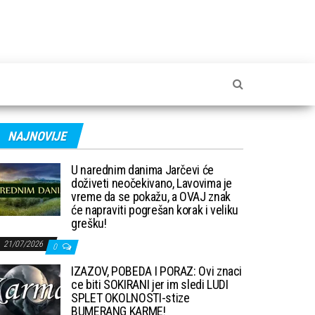
NAJNOVIJE
U narednim danima Jarčevi će
doživeti neočekivano, Lavovima je
vreme da se pokažu, a OVAJ znak
će napraviti pogrešan korak i veliku
grešku!
21/07/2026
0
IZAZOV, POBEDA I PORAZ: Ovi znaci
ce biti SOKIRANI jer im sledi LUDI
SPLET OKOLNOSTI-stize
BUMERANG KARME!