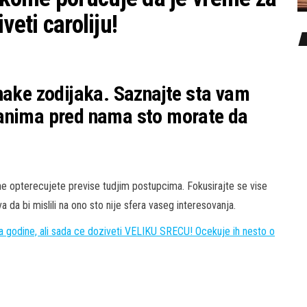
veti caroliju!
nake zodijaka. Saznajte sta vam
danima pred nama sto morate da
ne opterecujete previse tudjim postupcima. Fokusirajte se vise
a da bi mislili na ono sto nije sfera vaseg interesovanja.
 godine, ali sada ce doziveti VELIKU SRECU! Ocekuje ih nesto o