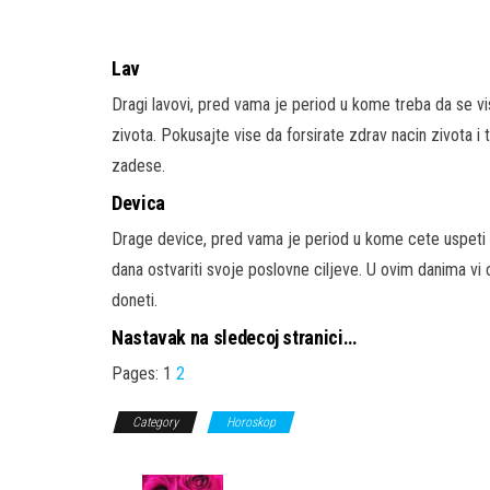
Lav
Dragi lavovi, pred vama je period u kome treba da se vis
zivota. Pokusajte vise da forsirate zdrav nacin zivota i
zadese.
Devica
Drage device, pred vama je period u kome cete uspeti 
dana ostvariti svoje poslovne ciljeve. U ovim danima v
doneti.
Nastavak na sledecoj stranici…
Pages:
1
2
Category
Horoskop