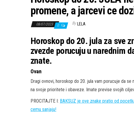
promene, a jarcevi ce dozi
By
LELA
08/07/2023
0
Horoskop do 20. jula za sve z
zvezde porucuju u narednim 
znate.
Ovan
Dragi ovnovi, horoskop do 20. jula vam porucuje da se 
na svoje prioritete i obaveze. Imate previse svojih ciljev
PROCITAJTE I:
BAKSUZ je ove znake pratio od pocetka
cemu sanjaju!