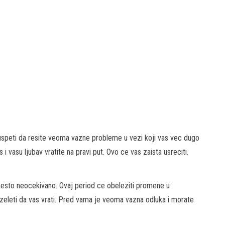
uspeti da resite veoma vazne probleme u vezi koji vas vec dugo
vasu ljubav vratite na pravi put. Ovo ce vas zaista usreciti.
 nesto neocekivano. Ovaj period ce obeleziti promene u
 i zeleti da vas vrati. Pred vama je veoma vazna odluka i morate