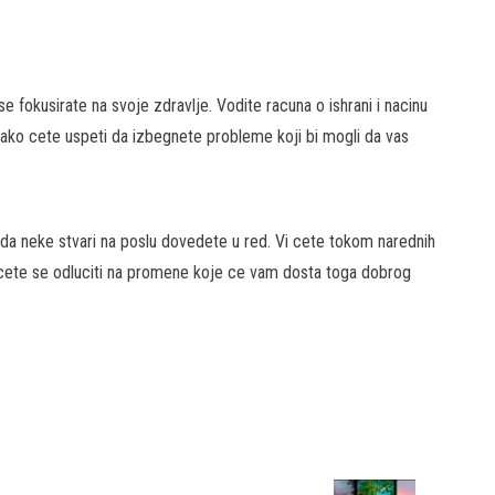
e fokusirate na svoje zdravlje. Vodite racuna o ishrani i nacinu
 tako cete uspeti da izbegnete probleme koji bi mogli da vas
da neke stvari na poslu dovedete u red. Vi cete tokom narednih
i cete se odluciti na promene koje ce vam dosta toga dobrog