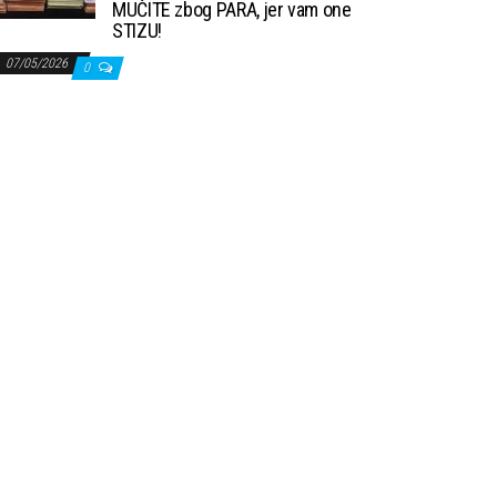
MUČITE zbog PARA, jer vam one
STIZU!
07/05/2026
0