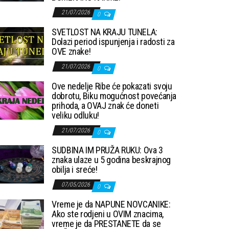
21/07/2026
0
SVETLOST NA KRAJU TUNELA:
Dolazi period ispunjenja i radosti za
OVE znake!
21/07/2026
0
Ove nedelje Ribe će pokazati svoju
dobrotu, Biku mogućnost povećanja
prihoda, a OVAJ znak će doneti
veliku odluku!
21/07/2026
0
SUDBINA IM PRUŽA RUKU: Ova 3
znaka ulaze u 5 godina beskrajnog
obilja i sreće!
07/05/2026
0
Vreme je da NAPUNE NOVCANIKE:
Ako ste rodjeni u OVIM znacima,
vreme je da PRESTANETE da se