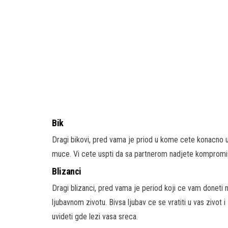
Bik
Dragi bikovi, pred vama je priod u kome cete konacno 
muce. Vi cete uspti da sa partnerom nadjete kompromis i 
Blizanci
Dragi blizanci, pred vama je period koji ce vam doneti
ljubavnom zivotu. Bivsa ljubav ce se vratiti u vas zivot
uvideti gde lezi vasa sreca.