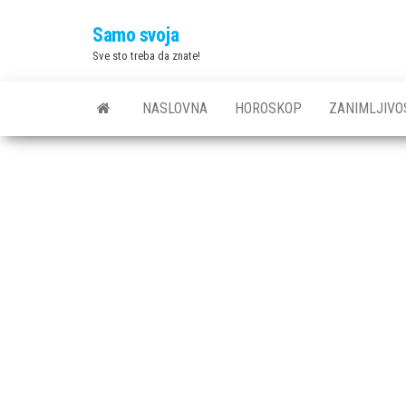
Skip
Samo svoja
to
Sve sto treba da znate!
the
content
NASLOVNA
HOROSKOP
ZANIMLJIVO