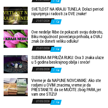
0
SVETLOST NA KRAJU TUNELA: Dolazi period
ispunjenja i radosti za OVE znake!
21/07/2026
0
Ove nedelje Ribe će pokazati svoju dobrotu,
Biku mogućnost povećanja prihoda, a OVAJ
znak će doneti veliku odluku!
21/07/2026
0
SUDBINA IM PRUŽA RUKU: Ova 3 znaka ulaze
u 5 godina beskrajnog obilja i sreće!
07/05/2026
0
Vreme je da NAPUNE NOVCANIKE: Ako ste
rodjeni u OVIM znacima, vreme je da
PRESTANETE da se MUČITE zbog PARA, jer
vam one STIZU!
07/05/2026
0