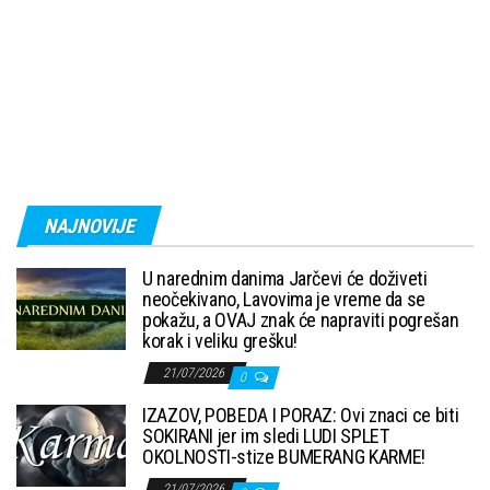
NAJNOVIJE
U narednim danima Jarčevi će doživeti
neočekivano, Lavovima je vreme da se
pokažu, a OVAJ znak će napraviti pogrešan
korak i veliku grešku!
21/07/2026
0
IZAZOV, POBEDA I PORAZ: Ovi znaci ce biti
SOKIRANI jer im sledi LUDI SPLET
OKOLNOSTI-stize BUMERANG KARME!
21/07/2026