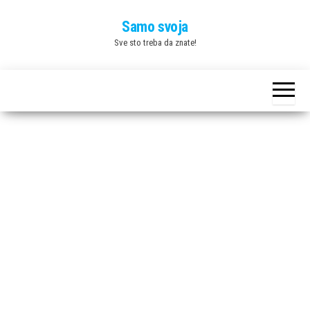
Skip
Samo svoja
to
Sve sto treba da znate!
the
content