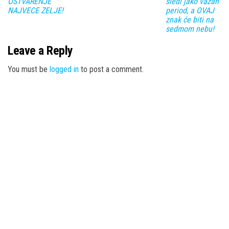
OSTVARENJE
sledi jako važan
NAJVECE ZELJE!
period, a OVAJ
znak će biti na
sedmom nebu!
Leave a Reply
You must be
logged in
to post a comment.