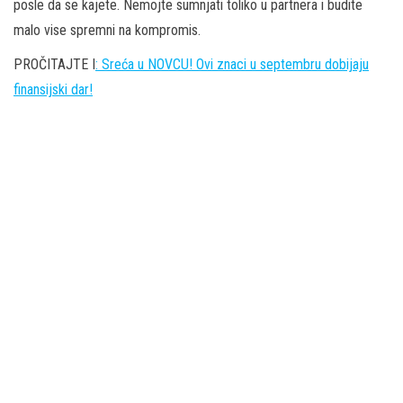
posle da se kajete. Nemojte sumnjati toliko u partnera i budite
malo vise spremni na kompromis.
PROČITAJTE I
: Sreća u NOVCU! Ovi znaci u septembru dobijaju
finansijski dar!