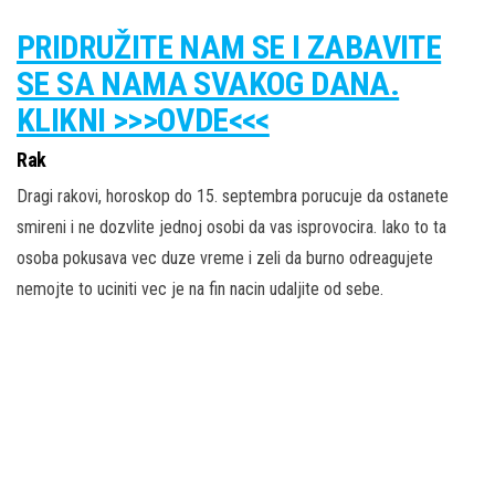
PRIDRUŽITE NAM SE I ZABAVITE
SE SA NAMA SVAKOG DANA.
KLIKNI >>>OVDE<<<
Rak
Dragi rakovi, horoskop do 15. septembra porucuje da ostanete
smireni i ne dozvlite jednoj osobi da vas isprovocira. Iako to ta
osoba pokusava vec duze vreme i zeli da burno odreagujete
nemojte to uciniti vec je na fin nacin udaljite od sebe.