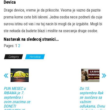
Devica
Drage device, vreme je da prikocite. Veoma je vazno da pazite
prema kome cete biti iskreni. Jedna osoba nece podneti da cuje
surovu istinu od vas i na taj nacin bi mogli da je izgubite. Mogli bi
ste nekada da budete blazi i mislite na osecanja druge osobe.
Nastavak na sledecoj stranici…
Pages:
1
2
Category
Horoskop
PUN MESEC u
Do 15.
RIBAMA je 7.
septembra Rak
septembra i
se suočava sa
ovim znacima ce
važnim
DONETI
odlukama, Ovnu