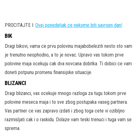
PROCITAJTE I:
Ovaj ponedeljak ce nekome biti savrsen dan!
BIK
Dragi bikovi, vama ce prvu polovinu majabobeleziti nesto sto vam
je trenutno neophodno, a to je novac. Upravo vas tokom prve
polovine maja ocekuju cak dva novcana dobitka. Ti dobici ce vam
doneti potpunu promenu finansijske situacije.
BLIZANCI
Dragi blizanci, vas ocekuje mnogo razloga za tugu tokom prve
polovine meseca maja i to sve zbog postupaka vaseg partnera.
Vas partner ce vas zapravo izdati i zbog toga cete vi ozibljno
razmisljati cak i o raskidu. Dolaze vam teski trenuci i tuga vam se
sprema.