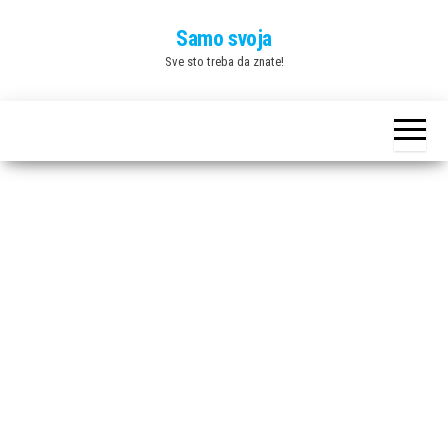
Skip
Samo svoja
to
Sve sto treba da znate!
the
content