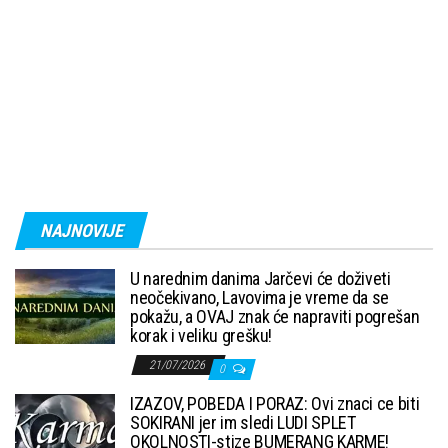
NAJNOVIJE
U narednim danima Jarčevi će doživeti
neočekivano, Lavovima je vreme da se
pokažu, a OVAJ znak će napraviti pogrešan
korak i veliku grešku!
21/07/2026
0
IZAZOV, POBEDA I PORAZ: Ovi znaci ce biti
SOKIRANI jer im sledi LUDI SPLET
OKOLNOSTI-stize BUMERANG KARME!