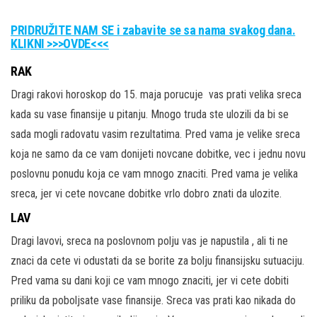
PRIDRUŽITE NAM SE i zabavite se sa nama svakog dana.
KLIKNI >>>OVDE<<<
RAK
Dragi rakovi horoskop do 15. maja porucuje vas prati velika sreca
kada su vase finansije u pitanju. Mnogo truda ste ulozili da bi se
sada mogli radovatu vasim rezultatima. Pred vama je velike sreca
koja ne samo da ce vam donijeti novcane dobitke, vec i jednu novu
poslovnu ponudu koja ce vam mnogo znaciti. Pred vama je velika
sreca, jer vi cete novcane dobitke vrlo dobro znati da ulozite.
LAV
Dragi lavovi, sreca na poslovnom polju vas je napustila , ali ti ne
znaci da cete vi odustati da se borite za bolju finansijsku sutuaciju.
Pred vama su dani koji ce vam mnogo znaciti, jer vi cete dobiti
priliku da poboljsate vase finansije. Sreca vas prati kao nikada do