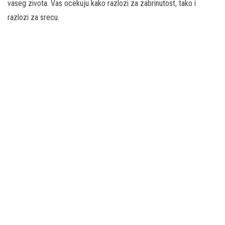
vaseg zivota. Vas ocekuju kako razlozi za zabrinutost, tako i
razlozi za srecu.