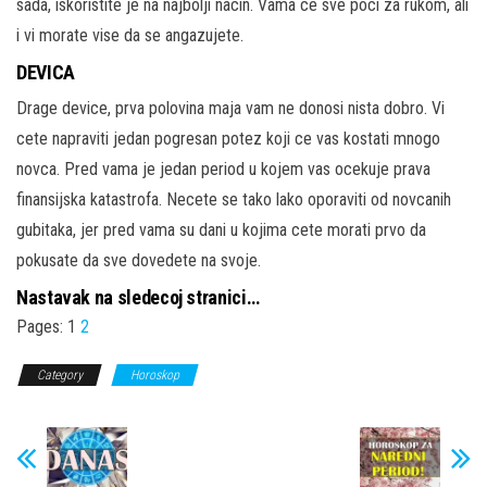
sada, iskoristite je na najbolji nacin. Vama ce sve poci za rukom, ali
i vi morate vise da se angazujete.
DEVICA
Drage device, prva polovina maja vam ne donosi nista dobro. Vi
cete napraviti jedan pogresan potez koji ce vas kostati mnogo
novca. Pred vama je jedan period u kojem vas ocekuje prava
finansijska katastrofa. Necete se tako lako oporaviti od novcanih
gubitaka, jer pred vama su dani u kojima cete morati prvo da
pokusate da sve dovedete na svoje.
Nastavak na sledecoj stranici…
Pages:
1
2
Category
Horoskop