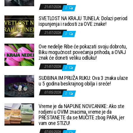
21/07/2026
0
SVETLOST NA KRAJU TUNELA: Dolazi period
ispunjenja i radosti za OVE znake!
21/07/2026
0
Ove nedelje Ribe će pokazati svoju dobrotu,
Biku mogućnost povećanja prihoda, a OVAJ
znak će doneti veliku odluku!
21/07/2026
0
SUDBINA IM PRUŽA RUKU: Ova 3 znaka ulaze
u 5 godina beskrajnog obilja i sreće!
07/05/2026
0
Vreme je da NAPUNE NOVCANIKE: Ako ste
rodjeni u OVIM znacima, vreme je da
PRESTANETE da se MUČITE zbog PARA, jer
vam one STIZU!
07/05/2026