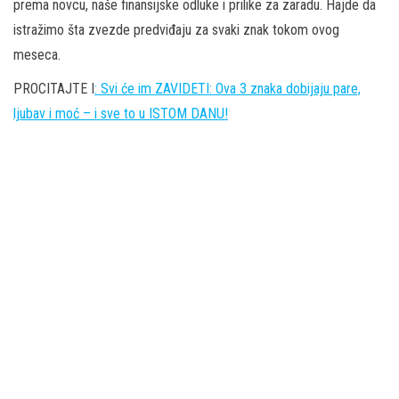
prema novcu, naše finansijske odluke i prilike za zaradu. Hajde da
istražimo šta zvezde predviđaju za svaki znak tokom ovog
meseca.
PROCITAJTE I
: Svi će im ZAVIDETI: Ova 3 znaka dobijaju pare,
ljubav i moć – i sve to u ISTOM DANU!