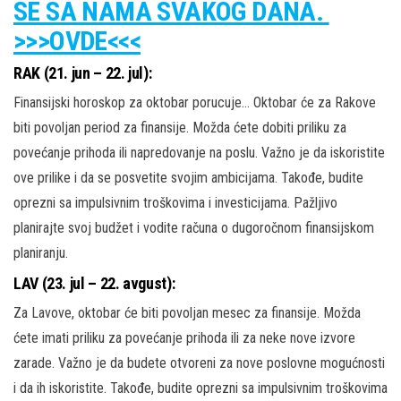
SE SA NAMA SVAKOG DANA.
>>>OVDE<<<
RAK (21. jun – 22. jul):
Finansijski horoskop za oktobar porucuje… Oktobar će za Rakove
biti povoljan period za finansije. Možda ćete dobiti priliku za
povećanje prihoda ili napredovanje na poslu. Važno je da iskoristite
ove prilike i da se posvetite svojim ambicijama. Takođe, budite
oprezni sa impulsivnim troškovima i investicijama. Pažljivo
planirajte svoj budžet i vodite računa o dugoročnom finansijskom
planiranju.
LAV (23. jul – 22. avgust):
Za Lavove, oktobar će biti povoljan mesec za finansije. Možda
ćete imati priliku za povećanje prihoda ili za neke nove izvore
zarade. Važno je da budete otvoreni za nove poslovne mogućnosti
i da ih iskoristite. Takođe, budite oprezni sa impulsivnim troškovima