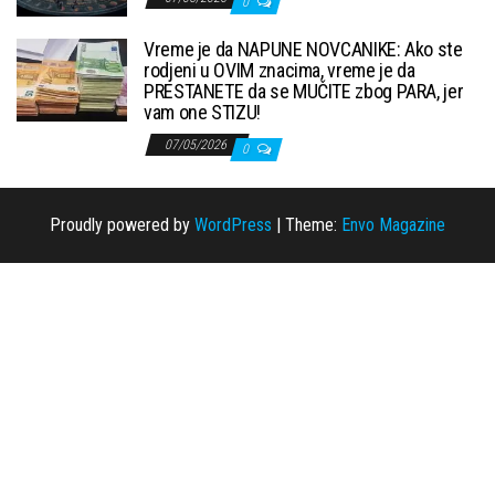
0
Vreme je da NAPUNE NOVCANIKE: Ako ste
rodjeni u OVIM znacima, vreme je da
PRESTANETE da se MUČITE zbog PARA, jer
vam one STIZU!
07/05/2026
0
Proudly powered by
WordPress
|
Theme:
Envo Magazine