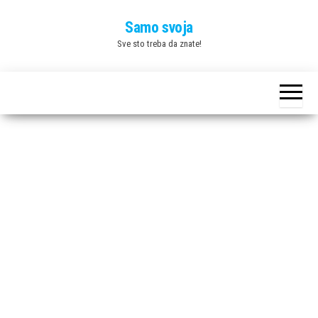
Skip
Samo svoja
to
Sve sto treba da znate!
the
content