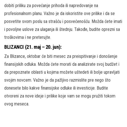
dobiti priliku za povećanje prihoda ili napredovanje na
profesionalnom planu. Važno je da iskoristite ove prilike i da se
posvetite svom poslu sa strašću i posvećenošću. Možda ćete imati
i povoljne uslove za ulaganja ili štednju. Takođe, budite oprezni sa
troškovima i ne preterujte.
BLIZANCI (21. maj – 20. jun):
Za Blizance, oktobar će biti mesec za preispitivanje i donošenje
finansijskih odluka. Možda ćete morati da analizirate svoj budžet i
da prepoznate oblasti u kojima možete uštedeti ili bolje upravljati
svojim novcem. Važno je da pažljivo razmislite pre nego što
donesete bilo kakve finansijske odluke ili investicije. Budite
otvoreni za nove ideje i prilike koje vam se mogu pružiti tokom
ovog meseca.