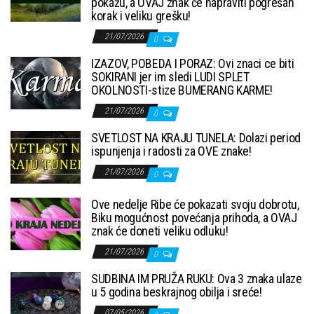
pokažu, a OVAJ znak će napraviti pogrešan
korak i veliku grešku!
21/07/2026
0
IZAZOV, POBEDA I PORAZ: Ovi znaci ce biti
SOKIRANI jer im sledi LUDI SPLET
OKOLNOSTI-stize BUMERANG KARME!
21/07/2026
0
SVETLOST NA KRAJU TUNELA: Dolazi period
ispunjenja i radosti za OVE znake!
21/07/2026
0
Ove nedelje Ribe će pokazati svoju dobrotu,
Biku mogućnost povećanja prihoda, a OVAJ
znak će doneti veliku odluku!
21/07/2026
0
SUDBINA IM PRUŽA RUKU: Ova 3 znaka ulaze
u 5 godina beskrajnog obilja i sreće!
07/05/2026