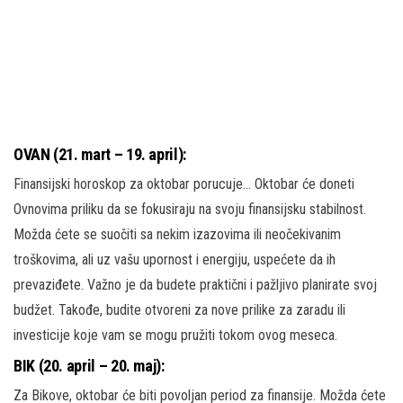
OVAN (21. mart – 19. april):
Finansijski horoskop za oktobar porucuje… Oktobar će doneti
Ovnovima priliku da se fokusiraju na svoju finansijsku stabilnost.
Možda ćete se suočiti sa nekim izazovima ili neočekivanim
troškovima, ali uz vašu upornost i energiju, uspećete da ih
prevaziđete. Važno je da budete praktični i pažljivo planirate svoj
budžet. Takođe, budite otvoreni za nove prilike za zaradu ili
investicije koje vam se mogu pružiti tokom ovog meseca.
BIK (20. april – 20. maj):
Za Bikove, oktobar će biti povoljan period za finansije. Možda ćete