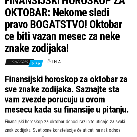
FINANSIJSKI HOROSKOP ZA
OKTOBAR: Nekome sledi
pravo BOGATSTVO! Oktobar
ce biti vazan mesec za neke
znake zodijaka!
By
LELA
02/10/2025
0
Finansijski horoskop za oktobar za
sve znake zodijaka. Saznajte sta
vam zvezde porucuju u ovom
mesecu kada su finansije u pitanju.
Finansijski horoskop za oktobar donosi različite uticaje za svaki
znak zodijaka. Svetlosne konstelacije će uticati na naš odnos