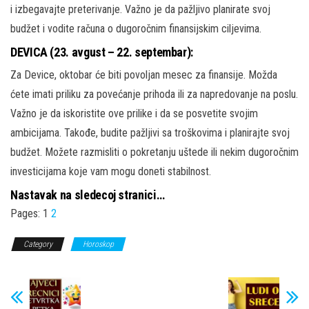
i izbegavajte preterivanje. Važno je da pažljivo planirate svoj
budžet i vodite računa o dugoročnim finansijskim ciljevima.
DEVICA (23. avgust – 22. septembar):
Za Device, oktobar će biti povoljan mesec za finansije. Možda
ćete imati priliku za povećanje prihoda ili za napredovanje na poslu.
Važno je da iskoristite ove prilike i da se posvetite svojim
ambicijama. Takođe, budite pažljivi sa troškovima i planirajte svoj
budžet. Možete razmisliti o pokretanju uštede ili nekim dugoročnim
investicijama koje vam mogu doneti stabilnost.
Nastavak na sledecoj stranici…
Pages:
1
2
Category
Horoskop