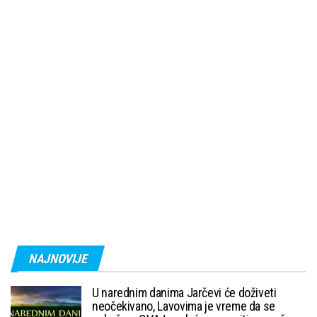
NAJNOVIJE
U narednim danima Jarčevi će doživeti
neočekivano, Lavovima je vreme da se