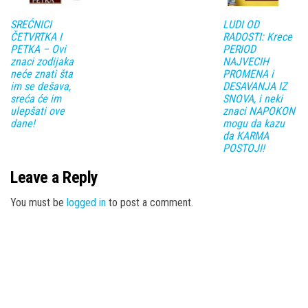
SREĆNICI
LUDI OD
ČETVRTKA I
RADOSTI: Krece
PETKA – Ovi
PERIOD
znaci zodijaka
NAJVECIH
neće znati šta
PROMENA i
im se dešava,
DESAVANJA IZ
sreća će im
SNOVA, i neki
ulepšati ove
znaci NAPOKON
dane!
mogu da kazu
da KARMA
POSTOJI!
Leave a Reply
You must be
logged in
to post a comment.