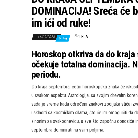
DOMINACIJA! Sreća će bit
im ići od ruke!
By
LELA
11/09/2024
0
Horoskop otkriva da do kraja
očekuje totalna dominacija. N
periodu.
Do kraja septembra, četiri horoskopska znaka će iskusiti
u svakom aspektu. Astrologija, sa svojim drevnim kore
sada je vreme kada određeni znakovi zodijaka stiču izv
uskladiti sa kosmičkim silama, što će im omogućiti da 
sinonim za svakodnevicu, a sve što započnu donosiće im 
septembra dominirati na svim poljima.