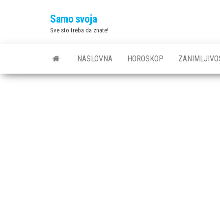
Skip
Samo svoja
to
Sve sto treba da znate!
the
content
NASLOVNA
HOROSKOP
ZANIMLJIVO