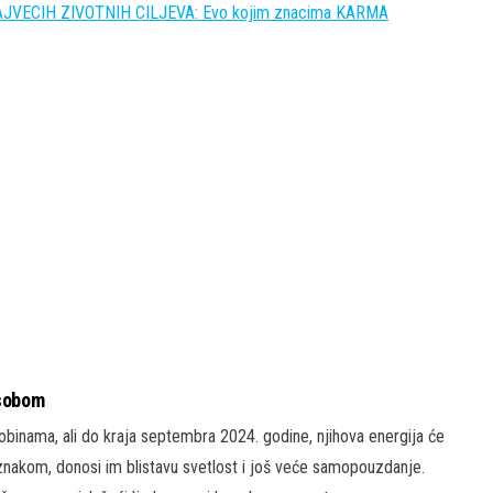
NAJVECIH ZIVOTNIH CILJEVA: Evo kojim znacima KARMA
 sobom
sobinama, ali do kraja septembra 2024. godine, njihova energija će
 znakom, donosi im blistavu svetlost i još veće samopouzdanje.