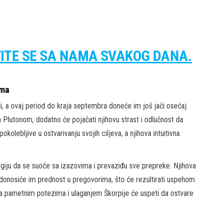
VITE SE SA NAMA SVAKOG DANA.
ama
i, a ovaj period do kraja septembra doneće im još jači osećaj
a Plutonom, dodatno će pojačati njihovu strast i odlučnost da
kolebljive u ostvarivanju svojih ciljeva, a njihova intuitivna
giju da se suoče sa izazovima i prevaziđu sve prepreke. Njihova
donosiće im prednost u pregovorima, što će rezultirati uspehom
t, a pametnim potezima i ulaganjem Škorpije će uspeti da ostvare