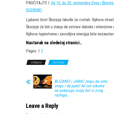
PROČITAJTE I:
Od 10. do 20. septembra Ovnu i Škorpij
SUDBINE!
Ljubavni život Škorpija takođe će cvetati. Njihova stras
Škorpije će biti u stanju da ostvare duboke i intenzivne
Njihova tajanstvena i zavodljiva energija biće nezaustavl
Nastavak na sledećoj stranici..
Pages:
1
2
Category
Horoskop
BLIZANCI i JARAC znaju da vole,
znaju i da pate! Ali oni nikome
ne pokazuju svoju bol iz ovog
razloga…
Leave a Reply