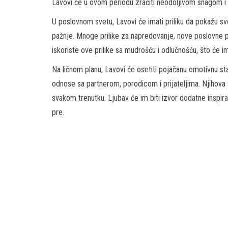
Lavovi će u ovom periodu zračiti neodoljivom snagom i 
U poslovnom svetu, Lavovi će imati priliku da pokažu svo
pažnje. Mnoge prilike za napredovanje, nove poslovne p
iskoriste ove prilike sa mudrošću i odlučnošću, što će 
Na ličnom planu, Lavovi će osetiti pojačanu emotivnu st
odnose sa partnerom, porodicom i prijateljima. Njihova s
svakom trenutku. Ljubav će im biti izvor dodatne inspira
pre.