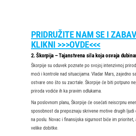
PRIDRUŽITE NAM SE I ZABA
KLIKNI >>>OVDE<<<
2. Škorpija – Tajanstvena sila koja osvaja dubin
Škorpije su oduvek poznate po svojoj intenzivnoj prirod
moći i kontrole nad situacijama. Vladar Mars, zajedno s
ostvare ono što su zacrtale. Škorpije će biti potpuno nepo
priroda vodiće ih ka pravim odlukama.
Na poslovnom planu, Škorpije će osećati neiscrpnu ener
sposobnost da prepoznaju skrivene motive drugih ljudi 
na poslu. Novac i finansijska sigurnost biće im priorite
velike dobitke.