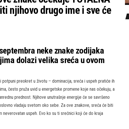
i njihovo drugo ime i sve će
 septembra neke znake zodijaka
jima dolazi velika sreća u ovom
 potpuni preokret u životu – dominacija, sreća i uspeh pratiće ih
nima, često pruža uvid u energetske promene koje nas očekuju, a
anrednu prednost. Njihove unutrašnje energije će se savršeno
doslovno vladaju svetom oko sebe. Za ove znakove, sreća će biti
neverovatan uspeh. Evo ko su ti srećnici koji će do kraja