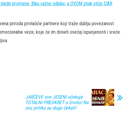
i slede promene, Biku važne odluke, a OVOM znak stiže DAR
tvena priroda privlačiće partnere koji traže dublju povezanost.
 emocionalne veze, koje će im doneti osećaj ispunjenosti i sreće.
jiva.
JARČEVE ove JESENI očekuje
TOTALNI PREOKRET u životu! Na
ovu priliku su dugo čekali!