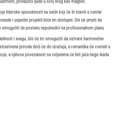
šarmom, privlačeći ljude u svoj krug kao magnet.
je liderske sposobnosti na način koji će ih staviti u centar
onude i uspešni projekti biće im dostupni. Oni će umeti da
im omogućiti da postanu nepobedivi na profesionalnom planu.
abilnost i snagu, što će im omogućiti da ostvare harmonične
trastvena priroda doći će do izražaja, a romantika će cvetati u
cije, a njihova povezanost sa voljenima će biti jača nego ikada