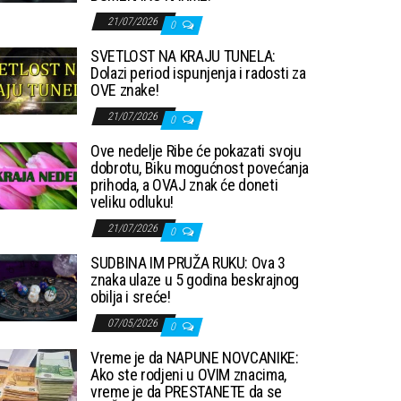
21/07/2026
0
SVETLOST NA KRAJU TUNELA:
Dolazi period ispunjenja i radosti za
OVE znake!
21/07/2026
0
Ove nedelje Ribe će pokazati svoju
dobrotu, Biku mogućnost povećanja
prihoda, a OVAJ znak će doneti
veliku odluku!
21/07/2026
0
SUDBINA IM PRUŽA RUKU: Ova 3
znaka ulaze u 5 godina beskrajnog
obilja i sreće!
07/05/2026
0
Vreme je da NAPUNE NOVCANIKE:
Ako ste rodjeni u OVIM znacima,
vreme je da PRESTANETE da se