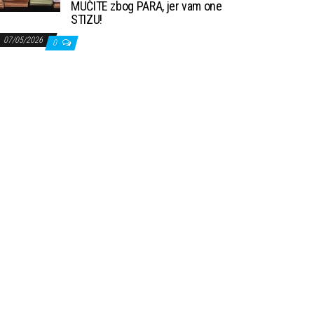
MUČITE zbog PARA, jer vam one
STIZU!
07/05/2026
0