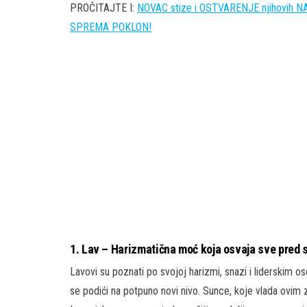
PROČITAJTE I:
NOVAC stize i OSTVARENJE njihovih 
SPREMA POKLON!
1. Lav – Harizmatična moć koja osvaja sve pred
Lavovi su poznati po svojoj harizmi, snazi i liderskim o
se podići na potpuno novi nivo. Sunce, koje vlada ovim