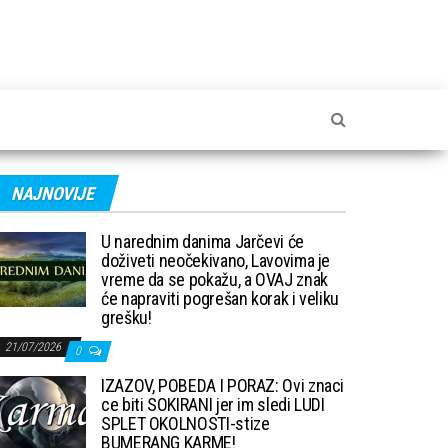
NAJNOVIJE
U narednim danima Jarčevi će
doživeti neočekivano, Lavovima je
vreme da se pokažu, a OVAJ znak
će napraviti pogrešan korak i veliku
grešku!
21/07/2026
0
IZAZOV, POBEDA I PORAZ: Ovi znaci
ce biti SOKIRANI jer im sledi LUDI
SPLET OKOLNOSTI-stize
BUMERANG KARME!