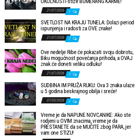
OKOLNOSTI-stize BUMERANG KARME!
21/07/2026
0
SVETLOST NA KRAJU TUNELA: Dolazi period
ispunjenja i radosti za OVE znake!
21/07/2026
0
Ove nedelje Ribe će pokazati svoju dobrotu,
Biku mogućnost povećanja prihoda, a OVAJ
znak će doneti veliku odluku!
21/07/2026
0
SUDBINA IM PRUŽA RUKU: Ova 3 znaka ulaze
u 5 godina beskrajnog obilja i sreće!
07/05/2026
0
Vreme je da NAPUNE NOVCANIKE: Ako ste
rodjeni u OVIM znacima, vreme je da
PRESTANETE da se MUČITE zbog PARA, jer
vam one STIZU!