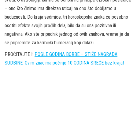
– ono što činimo ima direktan uticaj na ono što dobijamo u
budućnosti. Do kraja sedmice, tri horoskopska znaka će posebno
osetiti efekte svojih prošlih dela, bilo da su ona pozitivna ili
negativna. Ako ste pripadnik jednog od ovih znakova, vreme je da
se pripremite za karmički bumerang koji dolazi.
PROČITAJTE I:
POSLE GODINA BORBE – STIŽE NAGRADA
SUDBINE: Ovim znacima počinje 10 GODINA SREĆE bez kraja!