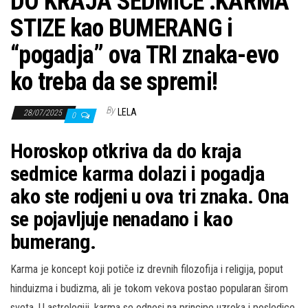
DO KRAJA SEDMICE :KARMA
STIZE kao BUMERANG i
“pogadja” ova TRI znaka-evo
ko treba da se spremi!
By
LELA
28/07/2025
0
Horoskop otkriva da do kraja
sedmice karma dolazi i pogadja
ako ste rodjeni u ova tri znaka. Ona
se pojavljuje nenadano i kao
bumerang.
Karma je koncept koji potiče iz drevnih filozofija i religija, poput
hinduizma i budizma, ali je tokom vekova postao popularan širom
sveta. U astrologiji, karma se odnosi na principe uzroka i posledice