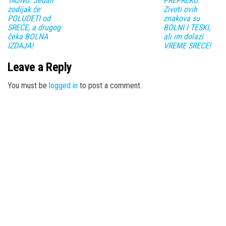
TAJNU: Jedan
PREPREKU:
zodijak će
Zivoti ovih
POLUDETI od
znakova su
SREĆE, a drugog
BOLNI I TESKI,
čeka BOLNA
ali im dolazi
IZDAJA!
VREME SRECE!
Leave a Reply
You must be
logged in
to post a comment.