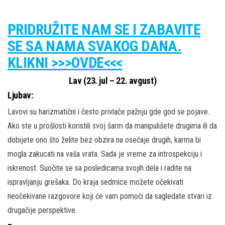
PRIDRUŽITE NAM SE I ZABAVITE
SE SA NAMA SVAKOG DANA.
KLIKNI >>>OVDE<<<
Lav (23. jul – 22. avgust)
Ljubav:
Lavovi su harizmatični i često privlače pažnju gde god se pojave.
Ako ste u prošlosti koristili svoj šarm da manipulišete drugima ili da
dobijete ono što želite bez obzira na osećaje drugih, karma bi
mogla zakucati na vaša vrata. Sada je vreme za introspekciju i
iskrenost. Suočite se sa posledicama svojih dela i radite na
ispravljanju grešaka. Do kraja sedmice možete očekivati
neočekivane razgovore koji će vam pomoći da sagledate stvari iz
drugačije perspektive.