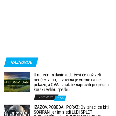
NAJNOVIJE
U narednim danima Jarčevi će doživeti
neočekivano, Lavovima je vreme da se
pokažu, a OVAJ znak će napraviti pogrešan
korak i veliku grešku!
21/07/2026
0
IZAZOV, POBEDA I PORAZ: Ovi znaci ce biti
SOKIRANI jer im sledi LUDI SPLET