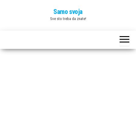
Skip
Samo svoja
to
Sve sto treba da znate!
the
content