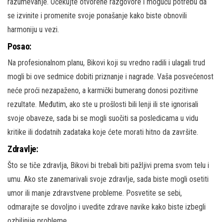
razumevanje. Očekujte otvorene razgovore i moguću potrebu da
se izvinite i promenite svoje ponašanje kako biste obnovili
harmoniju u vezi.
Posao:
Na profesionalnom planu, Bikovi koji su vredno radili i ulagali trud
mogli bi ove sedmice dobiti priznanje i nagrade. Vaša posvećenost
neće proći nezapaženo, a karmički bumerang donosi pozitivne
rezultate. Međutim, ako ste u prošlosti bili lenji ili ste ignorisali
svoje obaveze, sada bi se mogli suočiti sa posledicama u vidu
kritike ili dodatnih zadataka koje ćete morati hitno da završite.
Zdravlje:
Što se tiče zdravlja, Bikovi bi trebali biti pažljivi prema svom telu i
umu. Ako ste zanemarivali svoje zdravlje, sada biste mogli osetiti
umor ili manje zdravstvene probleme. Posvetite se sebi,
odmarajte se dovoljno i uvedite zdrave navike kako biste izbegli
ozbiljnije probleme.