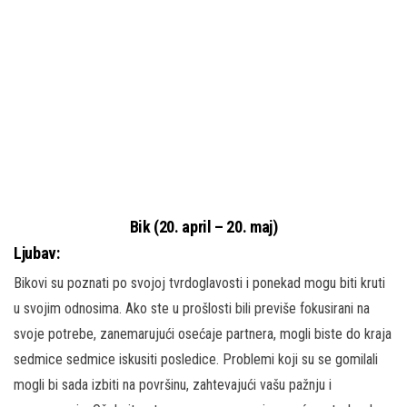
Bik (20. april – 20. maj)
Ljubav:
Bikovi su poznati po svojoj tvrdoglavosti i ponekad mogu biti kruti
u svojim odnosima. Ako ste u prošlosti bili previše fokusirani na
svoje potrebe, zanemarujući osećaje partnera, mogli biste do kraja
sedmice sedmice iskusiti posledice. Problemi koji su se gomilali
mogli bi sada izbiti na površinu, zahtevajući vašu pažnju i