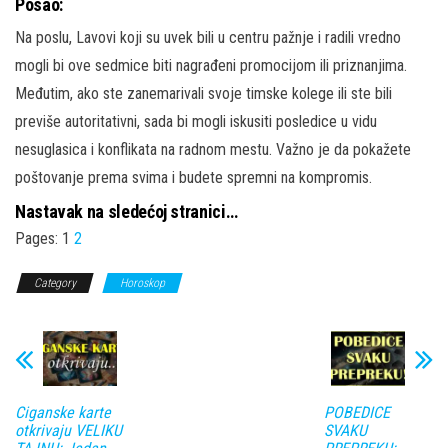
Posao:
Na poslu, Lavovi koji su uvek bili u centru pažnje i radili vredno
mogli bi ove sedmice biti nagrađeni promocijom ili priznanjima.
Međutim, ako ste zanemarivali svoje timske kolege ili ste bili
previše autoritativni, sada bi mogli iskusiti posledice u vidu
nesuglasica i konflikata na radnom mestu. Važno je da pokažete
poštovanje prema svima i budete spremni na kompromis.
Nastavak na sledećoj stranici…
Pages:
1
2
Category
Horoskop
Ciganske karte
POBEDICE
otkrivaju VELIKU
SVAKU