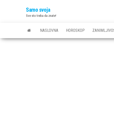
Skip
Samo svoja
to
Sve sto treba da znate!
the
content
NASLOVNA
HOROSKOP
ZANIMLJIVO