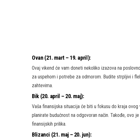
Ovan (21. mart – 19. april):
Ovaj vikend će vam doneti nekoliko izazova na poslovn
za uspehom i potrebe za odmorom. Budite strpljivi i fle
zahtevima.
Bik (20. april – 20. maj):
Vaša finansijska situacija će biti u fokusu do kraja ovo
planirate budućnost na odgovoran način. Takođe, ovo je 
finansijskih prilika.
Blizanci (21. maj – 20. jun):