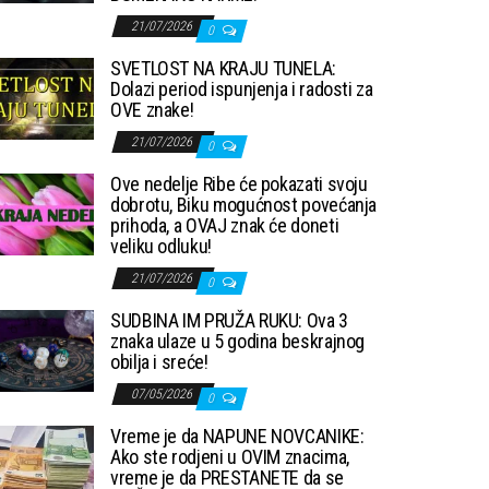
21/07/2026
0
SVETLOST NA KRAJU TUNELA:
Dolazi period ispunjenja i radosti za
OVE znake!
21/07/2026
0
Ove nedelje Ribe će pokazati svoju
dobrotu, Biku mogućnost povećanja
prihoda, a OVAJ znak će doneti
veliku odluku!
21/07/2026
0
SUDBINA IM PRUŽA RUKU: Ova 3
znaka ulaze u 5 godina beskrajnog
obilja i sreće!
07/05/2026
0
Vreme je da NAPUNE NOVCANIKE:
Ako ste rodjeni u OVIM znacima,
vreme je da PRESTANETE da se