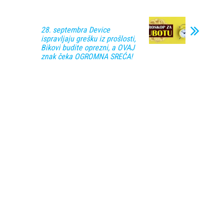
28. septembra Device
ispravljaju grešku iz prošlosti,
Bikovi budite oprezni, a OVAJ
znak čeka OGROMNA SREĆA!