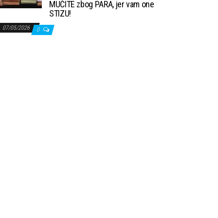
MUČITE zbog PARA, jer vam one
STIZU!
07/05/2026
0