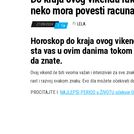
neko mora povesti racun
By
LELA
27/09/2024
0
Horoskop do kraja ovog viken
sta vas u ovim danima tokom 
da znate.
Ovaj vikend će biti veoma važan i intenzivan za sve znak
rast i razvoj svakom znaku. Evo šta možete očekivati d
PROCITAJTE I:
NAJLEPŠI PERIOD u ŽIVOTU očekuje OVE 