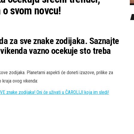
a o svom novcu!
da za sve znake zodijaka. Saznajte
vikenda vazno ocekuje sto treba
ove zodijaka. Planetarni aspekti će doneti izazove, prilike za
o kraja ovog vikenda:
znake zodijaka! Oni će uživati u ČAROLIJI koja im sledi!