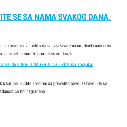
VITE SE SA NAMA SVAKOG DANA.
. Iskoristite ovu priliku da se izražavate na umetnički način i da
se istaknete i budete primećeni od drugih.
olazi da BOGATO NAGRADI ova TRI znaka zodijaka!
u karijeri. Budite spremni da prihvatite nove izazove i da se
edanost će biti nagrađene.