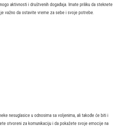
ogo aktivnosti i društvenih događaja. Imate priliku da steknete
e je važno da ostavite vreme za sebe i svoje potrebe.
ke nesuglasice u odnosima sa voljenima, ali takođe će biti i
dete otvoreni za komunikaciju i da pokažete svoje emocije na