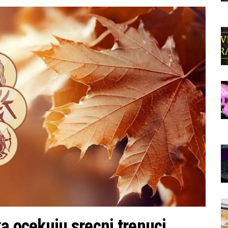
a ocekuju srecni trenuci,