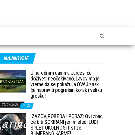
NAJNOVIJE
U narednim danima Jarčevi će
doživeti neočekivano, Lavovima je
vreme da se pokažu, a OVAJ znak
će napraviti pogrešan korak i veliku
grešku!
21/07/2026
0
IZAZOV, POBEDA I PORAZ: Ovi znaci
ce biti SOKIRANI jer im sledi LUDI
SPLET OKOLNOSTI-stize
BUMERANG KARME!