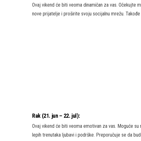
Ovaj vikend će biti veoma dinamičan za vas. Očekujte mn
nove prijatelje i proširite svoju socijalnu mrežu. Takođ
Rak (21. jun – 22. jul):
Ovaj vikend će biti veoma emotivan za vas. Moguće su ne
lepih trenutaka ljubavi i podrške. Preporučuje se da bu