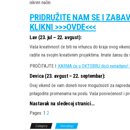
iskren način.
PRIDRUŽITE NAM SE I ZABA
KLIKNI >>>OVDE<<<
Lav (23. jul – 22. avgust):
Vaša kreativnost će biti na vrhuncu do kraja ovog vikenda
radite na svojim kreativnim projektima. Imate šansu da 
PROČITAJTE I:
KARMA će u OKTOBRU doći nenadano! D
Devica (23. avgust – 22. septembar):
Ovaj vikend će vam doneti nove mogućnosti za napredak 
prilagodite promenama na poslu. Vaša posvećenost i pr
Nastavak na sledecoj stranici…
Pages:
1
2
Category
Horoskop