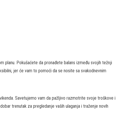
om planu. Pokušaćete da pronađete balans između svojih težnji
ksibilni, jer će vam to pomoći da se nosite sa svakodnevnim
g vikenda. Savetujemo vam da pažljivo razmotrite svoje troškove i
dobar trenutak za pregledanje vaših ulaganja i traženje novih