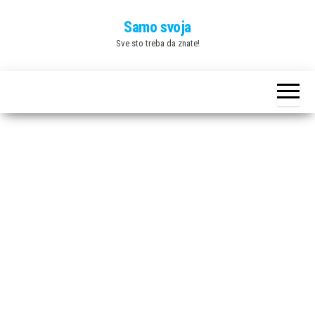
Skip
Samo svoja
to
Sve sto treba da znate!
the
content