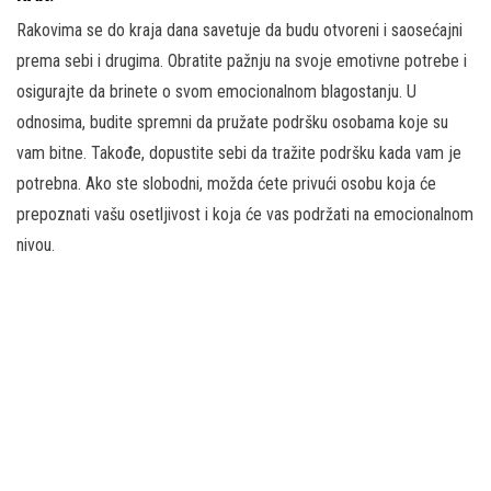
Rakovima se do kraja dana savetuje da budu otvoreni i saosećajni
prema sebi i drugima. Obratite pažnju na svoje emotivne potrebe i
osigurajte da brinete o svom emocionalnom blagostanju. U
odnosima, budite spremni da pružate podršku osobama koje su
vam bitne. Takođe, dopustite sebi da tražite podršku kada vam je
potrebna. Ako ste slobodni, možda ćete privući osobu koja će
prepoznati vašu osetljivost i koja će vas podržati na emocionalnom
nivou.