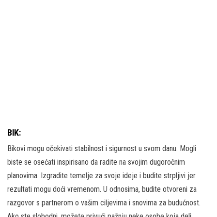
BIK:
Bikovi mogu očekivati stabilnost i sigurnost u svom danu. Mogli
biste se osećati inspirisano da radite na svojim dugoročnim
planovima. Izgradite temelje za svoje ideje i budite strpljivi jer
rezultati mogu doći vremenom. U odnosima, budite otvoreni za
razgovor s partnerom o vašim ciljevima i snovima za budućnost.
Ako ste slobodni, možete privući pažnju neke osobe koja deli