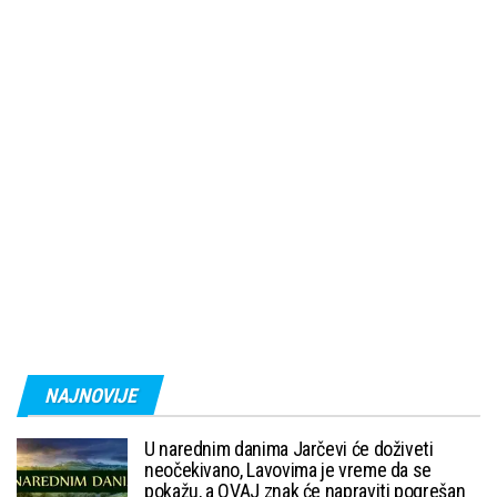
NAJNOVIJE
U narednim danima Jarčevi će doživeti
neočekivano, Lavovima je vreme da se
pokažu, a OVAJ znak će napraviti pogrešan