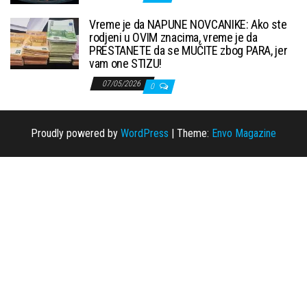
Vreme je da NAPUNE NOVCANIKE: Ako ste
rodjeni u OVIM znacima, vreme je da
PRESTANETE da se MUČITE zbog PARA, jer
vam one STIZU!
07/05/2026
0
Proudly powered by
WordPress
|
Theme:
Envo Magazine