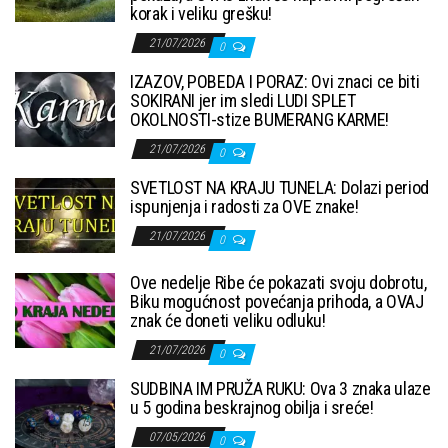
korak i veliku grešku!
21/07/2026
0
IZAZOV, POBEDA I PORAZ: Ovi znaci ce biti
SOKIRANI jer im sledi LUDI SPLET
OKOLNOSTI-stize BUMERANG KARME!
21/07/2026
0
SVETLOST NA KRAJU TUNELA: Dolazi period
ispunjenja i radosti za OVE znake!
21/07/2026
0
Ove nedelje Ribe će pokazati svoju dobrotu,
Biku mogućnost povećanja prihoda, a OVAJ
znak će doneti veliku odluku!
21/07/2026
0
SUDBINA IM PRUŽA RUKU: Ova 3 znaka ulaze
u 5 godina beskrajnog obilja i sreće!
07/05/2026
0