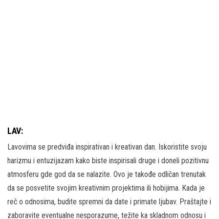
LAV:
Lavovima se predviđa inspirativan i kreativan dan. Iskoristite svoju
harizmu i entuzijazam kako biste inspirisali druge i doneli pozitivnu
atmosferu gde god da se nalazite. Ovo je takođe odličan trenutak
da se posvetite svojim kreativnim projektima ili hobijima. Kada je
reč o odnosima, budite spremni da date i primate ljubav. Praštajte i
zaboravite eventualne nesporazume, težite ka skladnom odnosu i