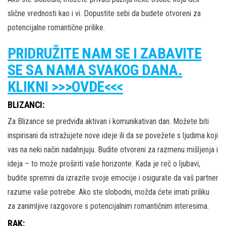
slične vrednosti kao i vi. Dopustite sebi da budete otvoreni za
potencijalne romantične prilike.
PRIDRUŽITE NAM SE I ZABAVITE
SE SA NAMA SVAKOG DANA.
KLIKNI >>>OVDE<<<
BLIZANCI:
Za Blizance se predviđa aktivan i komunikativan dan. Možete biti
inspirisani da istražujete nove ideje ili da se povežete s ljudima koji
vas na neki način nadahnjuju. Budite otvoreni za razmenu mišljenja i
ideja – to može proširiti vaše horizonte. Kada je reč o ljubavi,
budite spremni da izrazite svoje emocije i osigurate da vaš partner
razume vaše potrebe. Ako ste slobodni, možda ćete imati priliku
za zanimljive razgovore s potencijalnim romantičnim interesima.
RAK: