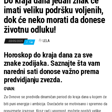
Do kraja dana jedan znak će
imati veliku podršku voljenih,
dok će neko morati da donese
životnu odluku!
By
LELA
03/05/2025
0
Horoskop do kraja dana za sve
znake zodijaka. Saznajte šta vam
naredni sati donose važno prema
predvidjanju zvezda.
OVAN:
Za Ovnove se predviđa dinamičan period do kraja dana u kojem će
biti puni energije i ambicija. Osećaćete se motivisano i spremno da
preuzmete izazove. Kroz rad i upornost, možete postići velike