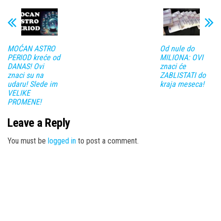
MOĆAN ASTRO
Od nule do
PERIOD kreće od
MILIONA: OVI
DANAS! Ovi
znaci će
znaci su na
ZABLISTATI do
udaru! Slede im
kraja meseca!
VELIKE
PROMENE!
Leave a Reply
You must be
logged in
to post a comment.