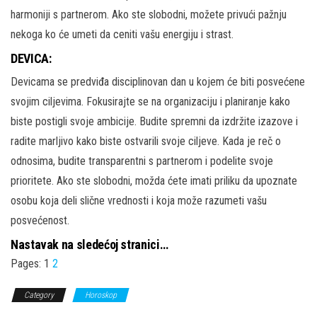
harmoniji s partnerom. Ako ste slobodni, možete privući pažnju
nekoga ko će umeti da ceniti vašu energiju i strast.
DEVICA:
Devicama se predviđa disciplinovan dan u kojem će biti posvećene
svojim ciljevima. Fokusirajte se na organizaciju i planiranje kako
biste postigli svoje ambicije. Budite spremni da izdržite izazove i
radite marljivo kako biste ostvarili svoje ciljeve. Kada je reč o
odnosima, budite transparentni s partnerom i podelite svoje
prioritete. Ako ste slobodni, možda ćete imati priliku da upoznate
osobu koja deli slične vrednosti i koja može razumeti vašu
posvećenost.
Nastavak na sledećoj stranici…
Pages:
1
2
Category
Horoskop