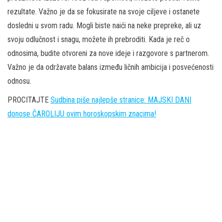
rezultate. Važno je da se fokusirate na svoje ciljeve i ostanete
dosledni u svom radu. Mogli biste naići na neke prepreke, ali uz
svoju odlučnost i snagu, možete ih prebroditi. Kada je reč o
odnosima, budite otvoreni za nove ideje i razgovore s partnerom.
Važno je da održavate balans između ličnih ambicija i posvećenosti
odnosu.
PROCITAJTE
Sudbina piše najlepše stranice: MAJSKI DANI
donose ČAROLIJU ovim horoskopskim znacima!