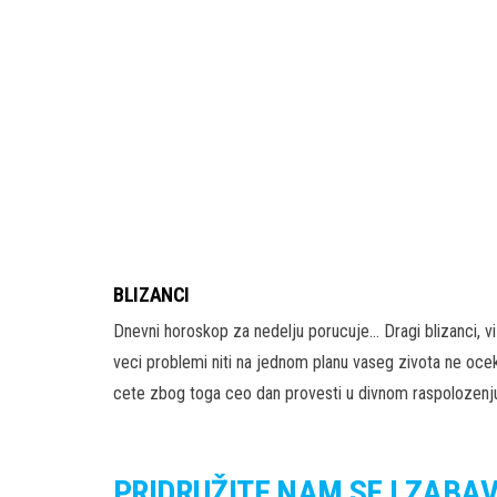
BLIZANCI
Dnevni horoskop za nedelju porucuje… Dragi blizanci, vi
veci problemi niti na jednom planu vaseg zivota ne oce
cete zbog toga ceo dan provesti u divnom raspolozenj
PRIDRUŽITE NAM SE I ZABA