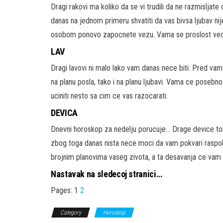
Dragi rakovi ma koliko da se vi trudili da ne razmisljat
danas na jednom primeru shvatiti da vas bivsa ljubav nij
osobom ponovo zapocnete vezu. Vama se proslost veo
LAV
Dragi lavovi ni malo lako vam danas nece biti. Pred v
na planu posla, tako i na planu ljubavi. Vama ce posebn
uciniti nesto sa cim ce vas razocarati.
DEVICA
Dnevni horoskop za nedelju porucuje… Drage device to
zbog toga danas nista nece moci da vam pokvari raspol
brojnim planovima vaseg zivota, a ta desavanja ce vam
Nastavak na sledecoj stranici…
Pages:
1
2
Category
Horoskop