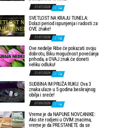
21/07/2026
0
SVETLOST NA KRAJU TUNELA:
Dolazi period ispunjenja i radosti za
OVE znake!
21/07/2026
0
Ove nedelje Ribe će pokazati svoju
dobrotu, Biku mogućnost povećanja
prihoda, a OVAJ znak će doneti
veliku odluku!
21/07/2026
0
SUDBINA IM PRUŽA RUKU: Ova 3
znaka ulaze u 5 godina beskrajnog
obilja i sreće!
07/05/2026
0
Vreme je da NAPUNE NOVCANIKE:
Ako ste rodjeni u OVIM znacima,
vreme je da PRESTANETE da se