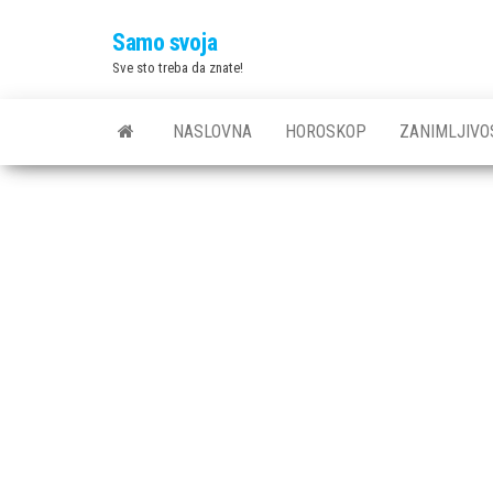
Skip
Samo svoja
to
Sve sto treba da znate!
the
content
NASLOVNA
HOROSKOP
ZANIMLJIVO