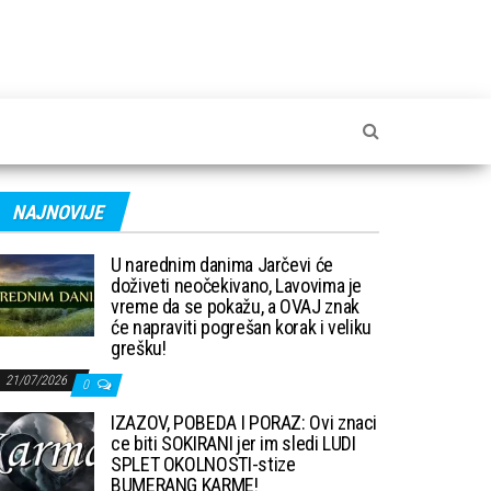
NAJNOVIJE
U narednim danima Jarčevi će
doživeti neočekivano, Lavovima je
vreme da se pokažu, a OVAJ znak
će napraviti pogrešan korak i veliku
grešku!
21/07/2026
0
IZAZOV, POBEDA I PORAZ: Ovi znaci
ce biti SOKIRANI jer im sledi LUDI
SPLET OKOLNOSTI-stize
BUMERANG KARME!