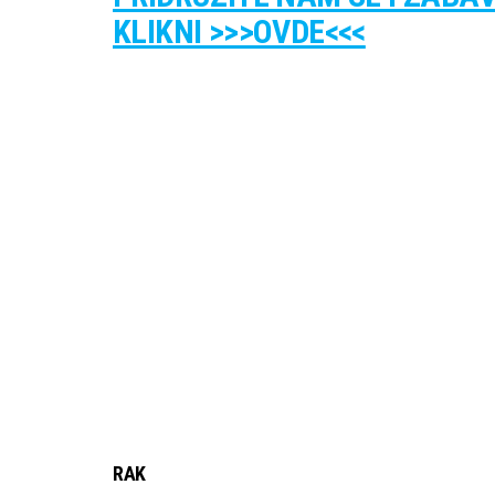
KLIKNI >>>OVDE<<<
RAK