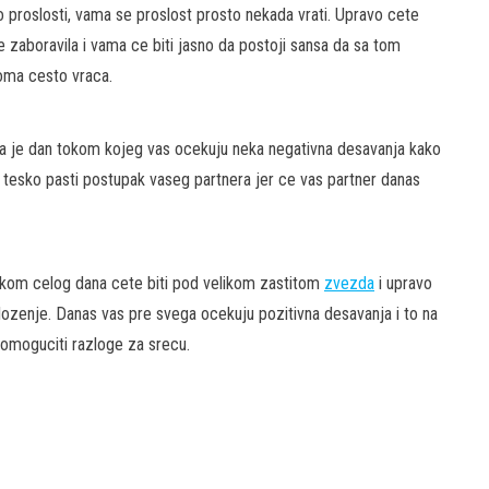
e o proslosti, vama se proslost prosto nekada vrati. Upravo cete
e zaboravila i vama ce biti jasno da postoji sansa da sa tom
ma cesto vraca.
ama je dan tokom kojeg vas ocekuju neka negativna desavanja kako
o tesko pasti postupak vaseg partnera jer ce vas partner danas
kom celog dana cete biti pod velikom zastitom
zvezda
i upravo
ozenje. Danas vas pre svega ocekuju pozitivna desavanja i to na
 omoguciti razloge za srecu.