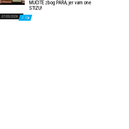
MUČITE zbog PARA, jer vam one
STIZU!
07/05/2026
0