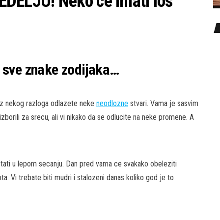
ELJU! Neko ce imati los
a sve znake zodijaka…
 iz nekog razloga odlazete neke
neodlozne
stvari. Vama je sasvim
borili za srecu, ali vi nikako da se odlucite na neke promene. A
stati u lepom secanju. Dan pred vama ce svakako obeleziti
a. Vi trebate biti mudri i stalozeni danas koliko god je to