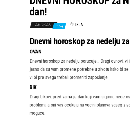
DNEVNI HOROSKOP za NED
dan!
By
LELA
04/12/2021
0
Dnevni horoskop za nedelju z
OVAN
Dnevni horoskop za nedelju porucuje… Dragi ovnovi, vi
jasno da su vam promene potrebne u zivotu kako bi se iz
vi bi pre svega trebali promeniti zaposlenje.
BIK
Dragi bikovi, pred vama je dan koji vam sigurno nece o
problemi, a oni vas ocekuju na vecini planova vaseg zivot
moguce.