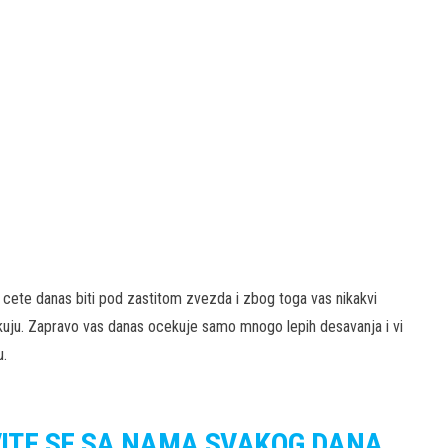
 cete danas biti pod zastitom zvezda i zbog toga vas nikakvi
kuju. Zapravo vas danas ocekuje samo mnogo lepih desavanja i vi
u.
VITE SE SA NAMA SVAKOG DANA.