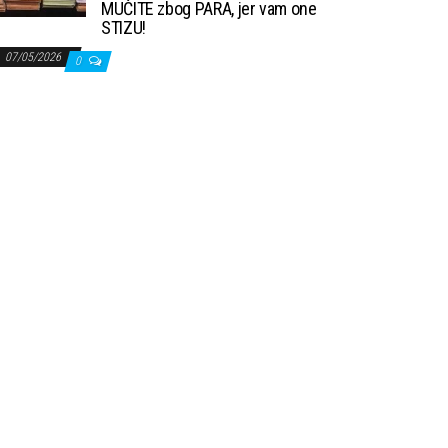
MUČITE zbog PARA, jer vam one
STIZU!
07/05/2026
0