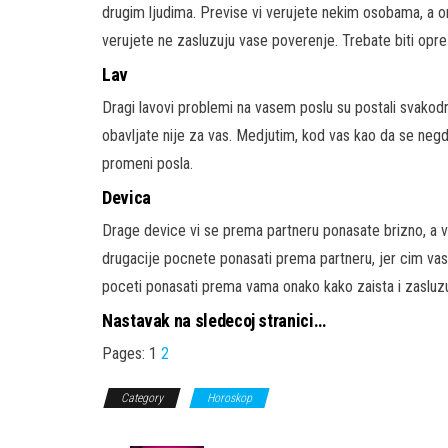
drugim ljudima. Previse vi verujete nekim osobama, a
verujete ne zasluzuju vase poverenje. Trebate biti opre
Lav
Dragi lavovi problemi na vasem poslu su postali svakodn
obavljate nije za vas. Medjutim, kod vas kao da se negd
promeni posla.
Devica
Drage device vi se prema partneru ponasate brizno, a v
drugacije pocnete ponasati prema partneru, jer cim va
poceti ponasati prema vama onako kako zaista i zasluzu
Nastavak na sledecoj stranici…
Pages:
1
2
Category
Horoskop