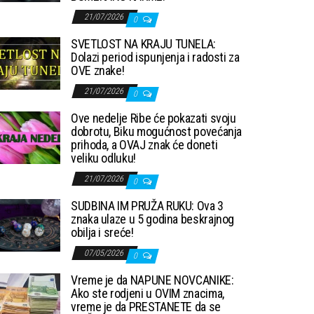
21/07/2026
0
SVETLOST NA KRAJU TUNELA:
Dolazi period ispunjenja i radosti za
OVE znake!
21/07/2026
0
Ove nedelje Ribe će pokazati svoju
dobrotu, Biku mogućnost povećanja
prihoda, a OVAJ znak će doneti
veliku odluku!
21/07/2026
0
SUDBINA IM PRUŽA RUKU: Ova 3
znaka ulaze u 5 godina beskrajnog
obilja i sreće!
07/05/2026
0
Vreme je da NAPUNE NOVCANIKE:
Ako ste rodjeni u OVIM znacima,
vreme je da PRESTANETE da se