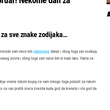
bruar! Nekome dan za
r za sve znake zodijaka…
 zvezde vam nece biti
naklonjene
danas i zbog toga vas ocekuju
vaseg zivota i zbog toga vam nece biti ni malo lako. Vama ce
lednje vreme tokom kojeg ce vam mnogo toga polaziit za rukom.
o ce vas pratiti sreca zvezda kuda god da krenete i sta god da