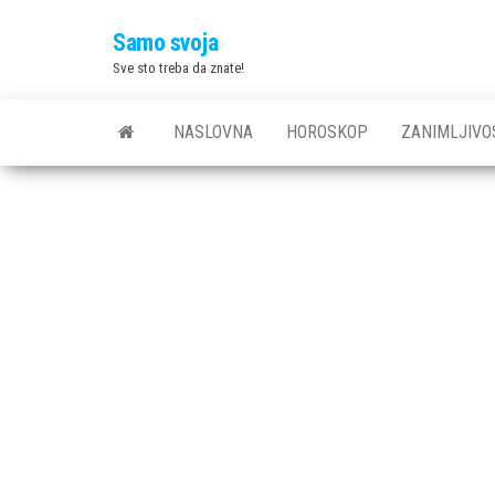
Skip
Samo svoja
to
Sve sto treba da znate!
the
content
NASLOVNA
HOROSKOP
ZANIMLJIVO