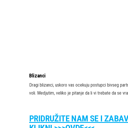
Blizanci
Dragi blizanci, uskoro vas ocekuju postupci bivseg par
voli. Medjutim, veliko je pitanje da li vi trebate da se vr
PRIDRUŽITE NAM SE I ZABA
KLIKNI >>>OVDE<<<