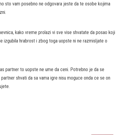
 ono sto vam posebno ne odgovara jeste da te osobe kojima
zni.
evnica, kako vreme prolazi vi sve vise shvatate da posao koji
e izgubila hrabrost i zbog toga uopste ni ne razmisljate o
as partner to uopste ne ume da ceni. Potrebno je da se
s partner shvati da sa vama igre nisu moguce onda ce se on
jete.