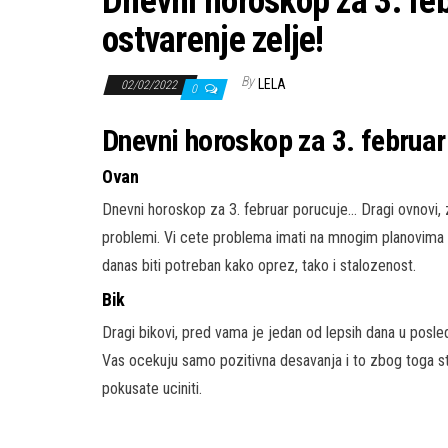
Dnevni horoskop za 3. fe
ostvarenje zelje!
By
LELA
02/02/2022
0
Dnevni horoskop za 3. februa
Ovan
Dnevni horoskop za 3. februar porucuje… Dragi ovnovi,
problemi. Vi cete problema imati na mnogim planovima 
danas biti potreban kako oprez, tako i stalozenost.
Bik
Dragi bikovi, pred vama je jedan od lepsih dana u pos
Vas ocekuju samo pozitivna desavanja i to zbog toga st
pokusate uciniti.