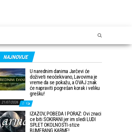
NAJNOVIJE
U narednim danima Jarčevi će
doživeti neočekivano, Lavovima je
vreme da se pokažu, a OVAJ znak
će napraviti pogrešan korak i veliku
grešku!
21/07/2026
0
IZAZOV, POBEDA I PORAZ: Ovi znaci
ce biti SOKIRANI jer im sledi LUDI
SPLET OKOLNOSTI-stize
BUMERANG KARME!