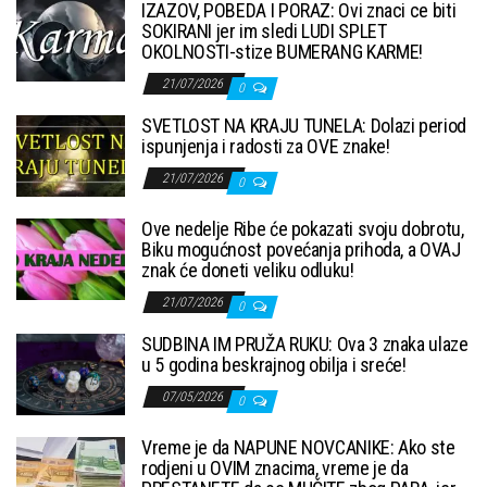
IZAZOV, POBEDA I PORAZ: Ovi znaci ce biti
SOKIRANI jer im sledi LUDI SPLET
OKOLNOSTI-stize BUMERANG KARME!
21/07/2026
0
SVETLOST NA KRAJU TUNELA: Dolazi period
ispunjenja i radosti za OVE znake!
21/07/2026
0
Ove nedelje Ribe će pokazati svoju dobrotu,
Biku mogućnost povećanja prihoda, a OVAJ
znak će doneti veliku odluku!
21/07/2026
0
SUDBINA IM PRUŽA RUKU: Ova 3 znaka ulaze
u 5 godina beskrajnog obilja i sreće!
07/05/2026
0
Vreme je da NAPUNE NOVCANIKE: Ako ste
rodjeni u OVIM znacima, vreme je da