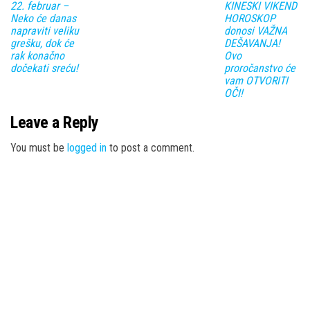
22. februar –
KINESKI VIKEND
Neko će danas
HOROSKOP
napraviti veliku
donosi VAŽNA
grešku, dok će
DEŠAVANJA!
rak konačno
Ovo
dočekati sreću!
proročanstvo će
vam OTVORITI
OČI!
Leave a Reply
You must be
logged in
to post a comment.