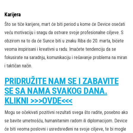
Karijera
Što se tiče karijere, mart će biti period u kome će Device osećati
veću motivaciju i snagu da ostvare svoje profesionalne ciljeve. S
obzirom na to da će Sunce biti u znaku Riba do 20. marta, bićete
veoma inspirisani i kreativni u radu. Imaćete tendenciju da se
fokusirate na saradnju, komunikaciju i rešavanje problema na miran
i taktičan način.
PRIDRUŽITE NAM SE I ZABAVITE
SE SA NAMA SVAKOG DANA.
KLIKNI >>>OVDE<<<
Mogu se očekivati pozitivni rezultati svega što radite, posebno ako
se bavite umetnošću, humanitarnim radom ili diplomacijom. Device
će biti veoma poslovni i usredsređeni na svoje ciljeve, te bi mogle