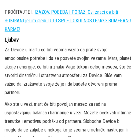
PROČITAJTE I:
IZAZOV, POBEDA I PORAZ: Ovi znaci ce biti
SOKIRANI jer im sledi LUDI SPLET OKOLNOSTI-stize BUMERANG
KARME!
Ljubav
Za Device u martu će biti veoma važno da prate svoje
emocionalne potrebe i da se posvete svojim vezama. Mars, planet
akcije i energije, će biti u znaku Vage tokom celog meseca, što će
stvoriti dinamičnu i strastvenu atmosferu za Device. Biće vam
važno da izražavate svoje želje i da budete otvoreni prema
partneru.
Ako ste u vezi, mart će biti povoljan mesec za rad na
uspostavljanju balansa i harmonije u vezi. Možete očekivati intimne
trenutke i emotivnu podršku od partnera. Slobodne Device bi
mogle da se zaljube u nekoga ko je veoma umetnički nastrojen ili