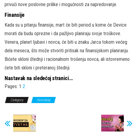
privući nove poslovne prilike i mogućnosti za napredovanje.
Finansije
Kada su u pitanju finansije, mart će biti period u kome će Device
morati da budu oprezne i da pažljivo planiraju svoje troškove.
Venera, planet ljubavi i novca, će biti u znaku Jarca tokom većeg
dela meseca, što može stvoriti pritisak na finansijskom planiranju.
Bićete skloni štednji i racionalnom trošenju novca, ali istovremeno
ćete biti skloni i preteranoj štednji.
Nastavak na sledećoj stranici…
Pages:
1
2
Category
Horoskop