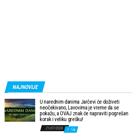
NAJNOVIJE
U narednim danima Jarčevi će doživeti
neočekivano, Lavovima je vreme da se
pokažu, a OVAJ znak će napraviti pogrešan
korak i veliku grešku!
21/07/2026
0