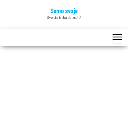
Skip
Samo svoja
to
Sve sto treba da znate!
the
content