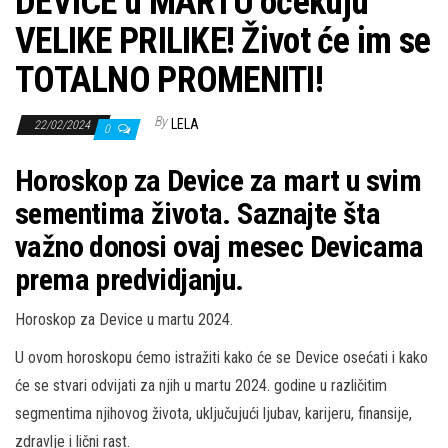
DEVICE u MARTU očekuju
VELIKE PRILIKE! Život će im se
TOTALNO PROMENITI!
By
LELA
22/02/2024
0
Horoskop za Device za mart u svim
sementima života. Saznajte šta
važno donosi ovaj mesec Devicama
prema predvidjanju.
Horoskop za Device u martu 2024.
U ovom horoskopu ćemo istražiti kako će se Device osećati i kako
će se stvari odvijati za njih u martu 2024. godine u različitim
segmentima njihovog života, uključujući ljubav, karijeru, finansije,
zdravlje i lični rast.