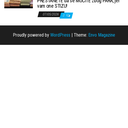
PRESTANETE da se MUČITE zbog PARA, jer
vam one STIZU!
07/05/2026
0
Proudly powered by
WordPress
|
Theme:
Envo Magazine