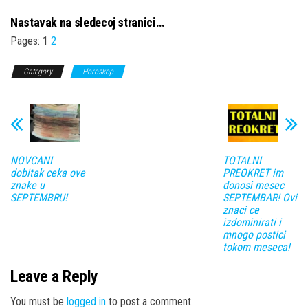
Nastavak na sledecoj stranici…
Pages:
1
2
Category
Horoskop
NOVCANI
TOTALNI
dobitak ceka ove
PREOKRET im
znake u
donosi mesec
SEPTEMBRU!
SEPTEMBAR! Ovi
znaci ce
izdominirati i
mnogo postici
tokom meseca!
Leave a Reply
You must be
logged in
to post a comment.