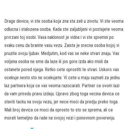
Drage device, vi ste osoba koja zna sta zeli u zivotu. Vi ste veoma
odlucna i stalozena osoba. Kada ste zaljubljeni vi postajete veoma
prvrzani toj osobi. Vasa naklonost je vidna i vi ste spremni po
svaku cenu da branite vasu vezu. Zaista je srecna osoba kojoj vi
pruzite svoju ljubav. Medjutim, kod vas se neke stvari znaju. Vas
voljena osoba ne sme da laze ili jos gore izda ako misli da
ostanete pored njega. Retko cete oprostiti te stvari. Uskoro vas
ocekuje nesto sto ne ocekujete. Vi cete u maju saznati za jednu
laz partnera koja ce vas veoma razocarati. Partner ce ovom lazi
da vam priredu pravu izdaju. Upravo zbog toga vecina devica ce
staviti tacku na svoju vezu, jer nece moci da predju preko toga.
Mali broj devica ce moci da oprosto to sto se sprema, ali ce
morati temeljno da rade na svojoj vezi i ponovnom poverenju.