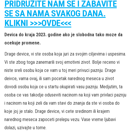
PRIDRUŽITE NAM SE I ZABAVITE
SE SA NAMA SVAKOG DANA.
KLIKNI >>>OVDE<<<
Devica do kraja 2023. godine ako je slobodna tako moze da
ocekuje promene.
Drage device, vi ste osoba koja juri za svojim ciljevima i uspesima.
Vi ste zbog toga zanemarili svoj emotivni zivot. Bolje receno vi
niste sreli osobu koja ce vam u toj meri privuci paznju. Drage
deivce, vama ovaj, ili sam pocetak narednog meseca u zivot
dovodi osobu koja ce u startu okupirati vasu paznju. Medjutim, ta
osoba ce vas takodje oduseviti nacinom na koji vam privlaci paznju
i nacinom na koji zeli da vam stavi do znanja da ste vi osoba do
koje joj je stalo. Drage device, vi cete sredinom ili krajem
narednog meseca zapoceti prelepu vezu. Vase vreme ljubavi
dolazi, uzivajte u tome.