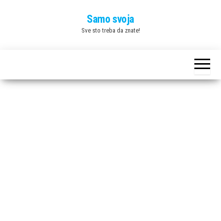
Skip
Samo svoja
to
Sve sto treba da znate!
the
content