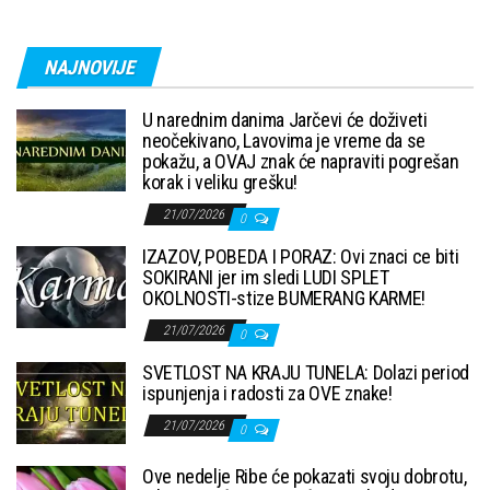
NAJNOVIJE
U narednim danima Jarčevi će doživeti
neočekivano, Lavovima je vreme da se
pokažu, a OVAJ znak će napraviti pogrešan
korak i veliku grešku!
21/07/2026
0
IZAZOV, POBEDA I PORAZ: Ovi znaci ce biti
SOKIRANI jer im sledi LUDI SPLET
OKOLNOSTI-stize BUMERANG KARME!
21/07/2026
0
SVETLOST NA KRAJU TUNELA: Dolazi period
ispunjenja i radosti za OVE znake!
21/07/2026
0
Ove nedelje Ribe će pokazati svoju dobrotu,