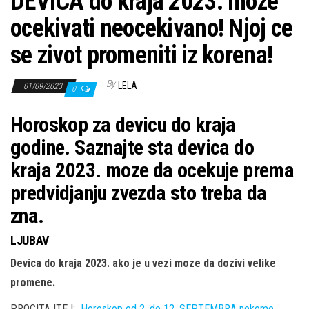
DEVICA do kraja 2023. moze
ocekivati neocekivano! Njoj ce
se zivot promeniti iz korena!
By
LELA
01/09/2023
0
Horoskop za devicu do kraja
godine. Saznajte sta devica do
kraja 2023. moze da ocekuje prema
predvidjanju zvezda sto treba da
zna.
LJUBAV
Devica do kraja 2023. ako je u vezi moze da dozivi velike
promene.
PROCITAJTE I:
Horoskop od 2. do 12. SEPTEMBRA nekome