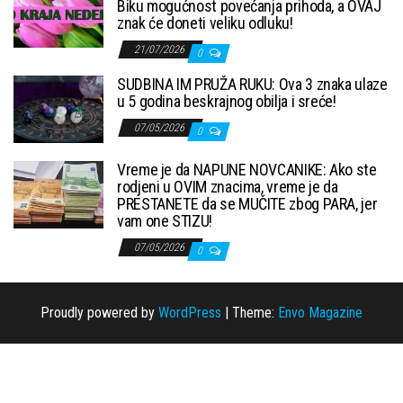
Biku mogućnost povećanja prihoda, a OVAJ
znak će doneti veliku odluku!
21/07/2026
0
SUDBINA IM PRUŽA RUKU: Ova 3 znaka ulaze
u 5 godina beskrajnog obilja i sreće!
07/05/2026
0
Vreme je da NAPUNE NOVCANIKE: Ako ste
rodjeni u OVIM znacima, vreme je da
PRESTANETE da se MUČITE zbog PARA, jer
vam one STIZU!
07/05/2026
0
Proudly powered by
WordPress
|
Theme:
Envo Magazine