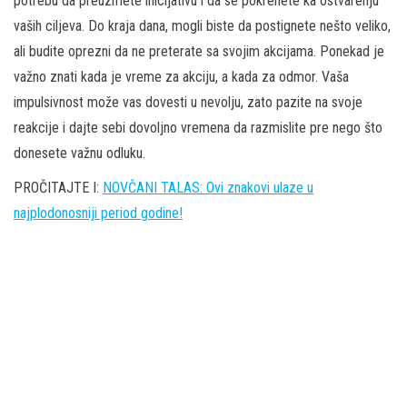
potrebu da preuzmete inicijativu i da se pokrenete ka ostvarenju
vaših ciljeva. Do kraja dana, mogli biste da postignete nešto veliko,
ali budite oprezni da ne preterate sa svojim akcijama. Ponekad je
važno znati kada je vreme za akciju, a kada za odmor. Vaša
impulsivnost može vas dovesti u nevolju, zato pazite na svoje
reakcije i dajte sebi dovoljno vremena da razmislite pre nego što
donesete važnu odluku.
PROČITAJTE I:
NOVČANI TALAS: Ovi znakovi ulaze u
najplodonosniji period godine!