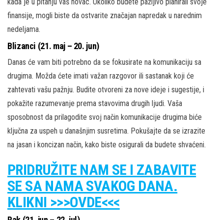
kada je u pitanju vaš novac. Ukoliko budete pažljivo planirali svoje
finansije, mogli biste da ostvarite značajan napredak u narednim
nedeljama.
Blizanci (21. maj – 20. jun)
Danas će vam biti potrebno da se fokusirate na komunikaciju sa
drugima. Možda ćete imati važan razgovor ili sastanak koji će
zahtevati vašu pažnju. Budite otvoreni za nove ideje i sugestije, i
pokažite razumevanje prema stavovima drugih ljudi. Vaša
sposobnost da prilagodite svoj način komunikacije drugima biće
ključna za uspeh u današnjim susretima. Pokušajte da se izrazite
na jasan i koncizan način, kako biste osigurali da budete shvaćeni.
PRIDRUŽITE NAM SE I ZABAVITE
SE SA NAMA SVAKOG DANA.
KLIKNI >>>OVDE<<<
Rak (21. jun – 22. jul)