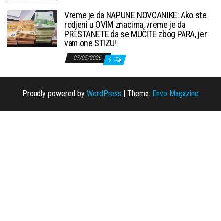
Vreme je da NAPUNE NOVCANIKE: Ako ste
rodjeni u OVIM znacima, vreme je da
PRESTANETE da se MUČITE zbog PARA, jer
vam one STIZU!
07/05/2026
0
Proudly powered by
WordPress
|
Theme:
Envo Magazine