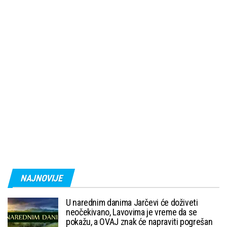
NAJNOVIJE
U narednim danima Jarčevi će doživeti
neočekivano, Lavovima je vreme da se
pokažu, a OVAJ znak će napraviti pogrešan