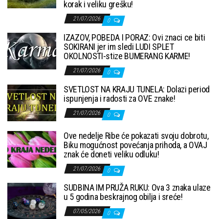
korak i veliku grešku!
21/07/2026
0
IZAZOV, POBEDA I PORAZ: Ovi znaci ce biti
SOKIRANI jer im sledi LUDI SPLET
OKOLNOSTI-stize BUMERANG KARME!
21/07/2026
0
SVETLOST NA KRAJU TUNELA: Dolazi period
ispunjenja i radosti za OVE znake!
21/07/2026
0
Ove nedelje Ribe će pokazati svoju dobrotu,
Biku mogućnost povećanja prihoda, a OVAJ
znak će doneti veliku odluku!
21/07/2026
0
SUDBINA IM PRUŽA RUKU: Ova 3 znaka ulaze
u 5 godina beskrajnog obilja i sreće!
07/05/2026
0