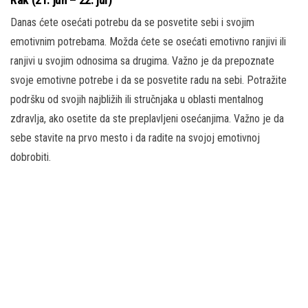
Danas ćete osećati potrebu da se posvetite sebi i svojim
emotivnim potrebama. Možda ćete se osećati emotivno ranjivi ili
ranjivi u svojim odnosima sa drugima. Važno je da prepoznate
svoje emotivne potrebe i da se posvetite radu na sebi. Potražite
podršku od svojih najbližih ili stručnjaka u oblasti mentalnog
zdravlja, ako osetite da ste preplavljeni osećanjima. Važno je da
sebe stavite na prvo mesto i da radite na svojoj emotivnoj
dobrobiti.