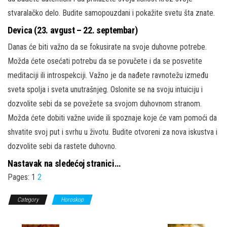
stvaralačko delo. Budite samopouzdani i pokažite svetu šta znate.
Devica (23. avgust – 22. septembar)
Danas će biti važno da se fokusirate na svoje duhovne potrebe.
Možda ćete osećati potrebu da se povučete i da se posvetite
meditaciji ili introspekciji. Važno je da nađete ravnotežu između
sveta spolja i sveta unutrašnjeg. Oslonite se na svoju intuiciju i
dozvolite sebi da se povežete sa svojom duhovnom stranom.
Možda ćete dobiti važne uvide ili spoznaje koje će vam pomoći da
shvatite svoj put i svrhu u životu. Budite otvoreni za nova iskustva i
dozvolite sebi da rastete duhovno.
Nastavak na sledećoj stranici…
Pages:
1
2
Category
Horoskop