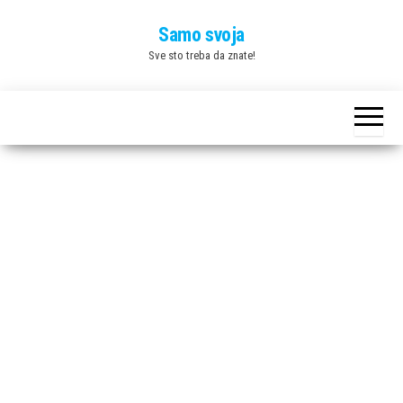
Skip
Samo svoja
to
Sve sto treba da znate!
the
content