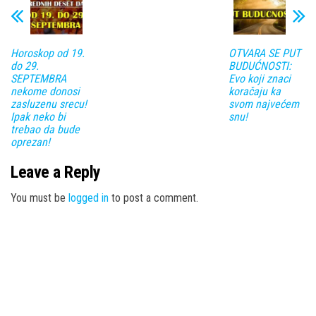
Horoskop od 19.
OTVARA SE PUT
do 29.
BUDUĆNOSTI:
SEPTEMBRA
Evo koji znaci
nekome donosi
koračaju ka
zasluzenu srecu!
svom najvećem
Ipak neko bi
snu!
trebao da bude
oprezan!
Leave a Reply
You must be
logged in
to post a comment.