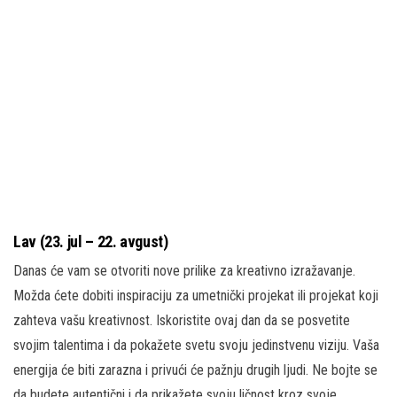
Lav (23. jul – 22. avgust)
Danas će vam se otvoriti nove prilike za kreativno izražavanje.
Možda ćete dobiti inspiraciju za umetnički projekat ili projekat koji
zahteva vašu kreativnost. Iskoristite ovaj dan da se posvetite
svojim talentima i da pokažete svetu svoju jedinstvenu viziju. Vaša
energija će biti zarazna i privući će pažnju drugih ljudi. Ne bojte se
da budete autentični i da prikažete svoju ličnost kroz svoje