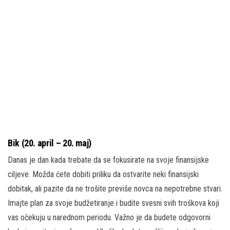
Bik (20. april – 20. maj)
Danas je dan kada trebate da se fokusirate na svoje finansijske
ciljeve. Možda ćete dobiti priliku da ostvarite neki finansijski
dobitak, ali pazite da ne trošite previše novca na nepotrebne stvari.
Imajte plan za svoje budžetiranje i budite svesni svih troškova koji
vas očekuju u narednom periodu. Važno je da budete odgovorni