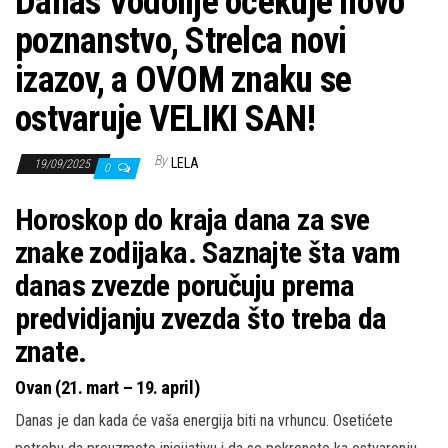
Danas Vodolije očekuje novo
poznanstvo, Strelca novi
izazov, a OVOM znaku se
ostvaruje VELIKI SAN!
By
LELA
19/09/2025
0
Horoskop do kraja dana za sve
znake zodijaka. Saznajte šta vam
danas zvezde poručuju prema
predvidjanju zvezda što treba da
znate.
Ovan (21. mart – 19. april)
Danas je dan kada će vaša energija biti na vrhuncu. Osetićete