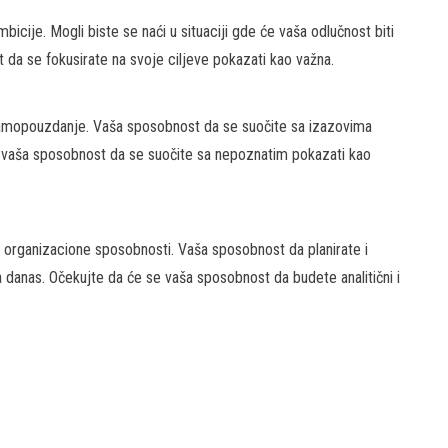
mbicije. Mogli biste se naći u situaciji gde će vaša odlučnost biti
 da se fokusirate na svoje ciljeve pokazati kao važna.
i samopouzdanje. Vaša sposobnost da se suočite sa izazovima
e vaša sposobnost da se suočite sa nepoznatim pokazati kao
 i organizacione sposobnosti. Vaša sposobnost da planirate i
 danas. Očekujte da će se vaša sposobnost da budete analitični i