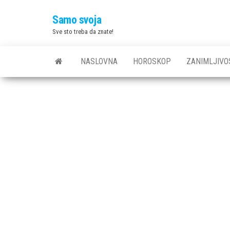
Skip
Samo svoja
to
Sve sto treba da znate!
the
content
NASLOVNA
HOROSKOP
ZANIMLJIVO