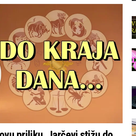
vu priliku, Jarčevi stižu do