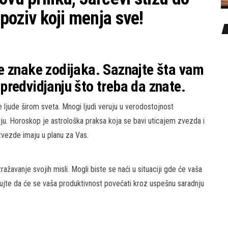
 poziv koji menja sve!
e znake zodijaka. Saznajte šta vam
redvidjanju što treba da znate.
ljude širom sveta. Mnogi ljudi veruju u verodostojnost
elju. Horoskop je astrološka praksa koja se bavi uticajem zvezda i
 zvezde imaju u planu za Vas.
ražavanje svojih misli. Mogli biste se naći u situaciji gde će vaša
ujte da će se vaša produktivnost povećati kroz uspešnu saradnju