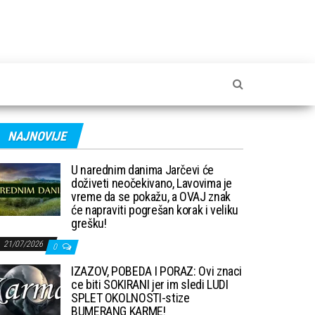
NAJNOVIJE
U narednim danima Jarčevi će
doživeti neočekivano, Lavovima je
vreme da se pokažu, a OVAJ znak
će napraviti pogrešan korak i veliku
grešku!
21/07/2026
0
IZAZOV, POBEDA I PORAZ: Ovi znaci
ce biti SOKIRANI jer im sledi LUDI
SPLET OKOLNOSTI-stize
BUMERANG KARME!