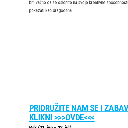
biti važno da se oslonite na svoje kreativne sposobnost
pokazati kao dragocena.
PRIDRUŽITE NAM SE I ZABA
KLIKNI >>>OVDE<<<
Rak (21. jun – 22. jul):