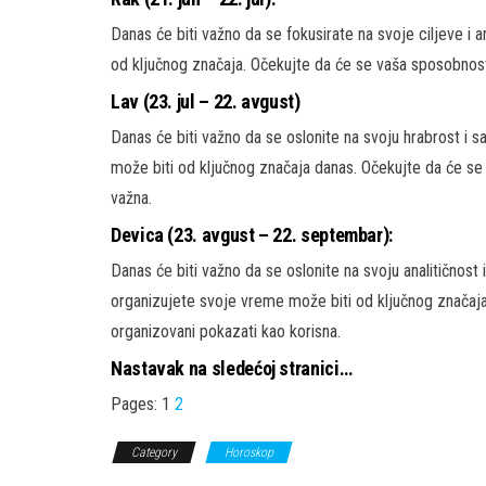
Danas će biti važno da se fokusirate na svoje ciljeve i a
od ključnog značaja. Očekujte da će se vaša sposobnost
Lav (23. jul – 22. avgust)
Danas će biti važno da se oslonite na svoju hrabrost 
može biti od ključnog značaja danas. Očekujte da će s
važna.
Devica (23. avgust – 22. septembar):
Danas će biti važno da se oslonite na svoju analitičnost
organizujete svoje vreme može biti od ključnog značaja
organizovani pokazati kao korisna.
Nastavak na sledećoj stranici…
Pages:
1
2
Category
Horoskop