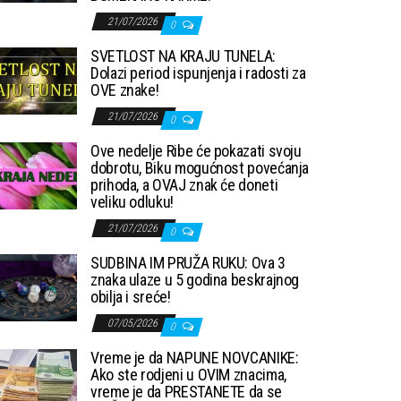
21/07/2026
0
SVETLOST NA KRAJU TUNELA:
Dolazi period ispunjenja i radosti za
OVE znake!
21/07/2026
0
Ove nedelje Ribe će pokazati svoju
dobrotu, Biku mogućnost povećanja
prihoda, a OVAJ znak će doneti
veliku odluku!
21/07/2026
0
SUDBINA IM PRUŽA RUKU: Ova 3
znaka ulaze u 5 godina beskrajnog
obilja i sreće!
07/05/2026
0
Vreme je da NAPUNE NOVCANIKE:
Ako ste rodjeni u OVIM znacima,
vreme je da PRESTANETE da se