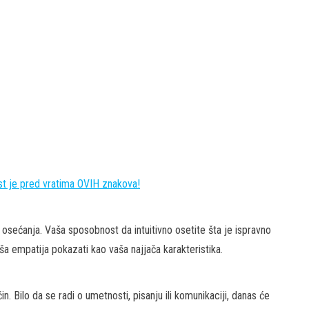
ost je pred vratima OVIH znakova!
i osećanja. Vaša sposobnost da intuitivno osetite šta je ispravno
a empatija pokazati kao vaša najjača karakteristika.
in. Bilo da se radi o umetnosti, pisanju ili komunikaciji, danas će