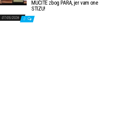
MUČITE zbog PARA, jer vam one
STIZU!
07/05/2026
0