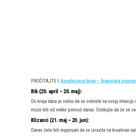
PROČITAJTE I:
Konačno kraj briga – finansijska sigurn
Bik (20. april – 20. maj):
Do kraja dana je važno da se oslonite na svoju intuiciju 
može biti od velike pomoći danas. Očekujte da će se vaš
Blizanci (21. maj – 20. jun):
Danas ćete biti inspirisani da se izrazite na kreativan nač