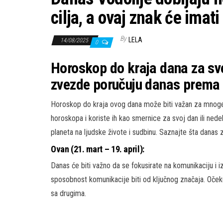
cilja, a ovaj znak će imati
By
LELA
14/08/2025
0
Horoskop do kraja dana za sv
zvezde poručuju danas prema p
Horoskop do kraja ovog dana može biti važan za mnoge 
horoskopa i koriste ih kao smernice za svoj dan ili ned
planeta na ljudske živote i sudbinu. Saznajte šta danas
Ovan (21. mart – 19. april):
Danas će biti važno da se fokusirate na komunikaciju i iz
sposobnost komunikacije biti od ključnog značaja. Oček
sa drugima.