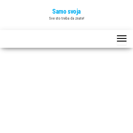
Skip
Samo svoja
to
Sve sto treba da znate!
the
content