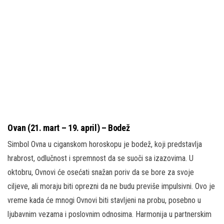
Ovan (21. mart – 19. april) – Bodež
Simbol Ovna u ciganskom horoskopu je bodež, koji predstavlja
hrabrost, odlučnost i spremnost da se suoči sa izazovima. U
oktobru, Ovnovi će osećati snažan poriv da se bore za svoje
ciljeve, ali moraju biti oprezni da ne budu previše impulsivni. Ovo je
vreme kada će mnogi Ovnovi biti stavljeni na probu, posebno u
ljubavnim vezama i poslovnim odnosima. Harmonija u partnerskim