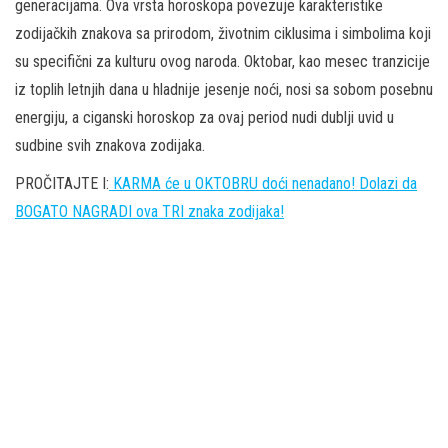
generacijama. Ova vrsta horoskopa povezuje karakteristike
zodijačkih znakova sa prirodom, životnim ciklusima i simbolima koji
su specifični za kulturu ovog naroda. Oktobar, kao mesec tranzicije
iz toplih letnjih dana u hladnije jesenje noći, nosi sa sobom posebnu
energiju, a ciganski horoskop za ovaj period nudi dublji uvid u
sudbine svih znakova zodijaka.
PROČITAJTE I:
KARMA će u OKTOBRU doći nenadano! Dolazi da
BOGATO NAGRADI ova TRI znaka zodijaka!