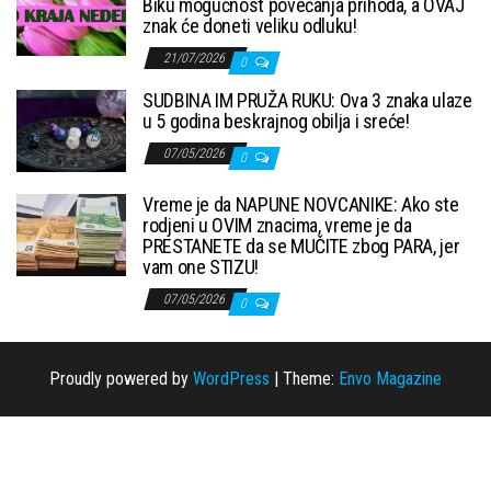
Biku mogućnost povećanja prihoda, a OVAJ
znak će doneti veliku odluku!
21/07/2026
0
SUDBINA IM PRUŽA RUKU: Ova 3 znaka ulaze
u 5 godina beskrajnog obilja i sreće!
07/05/2026
0
Vreme je da NAPUNE NOVCANIKE: Ako ste
rodjeni u OVIM znacima, vreme je da
PRESTANETE da se MUČITE zbog PARA, jer
vam one STIZU!
07/05/2026
0
Proudly powered by
WordPress
|
Theme:
Envo Magazine