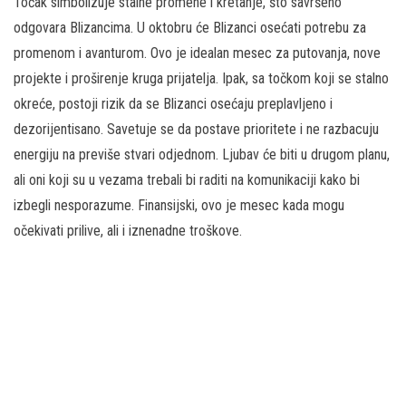
Točak simbolizuje stalne promene i kretanje, što savršeno
odgovara Blizancima. U oktobru će Blizanci osećati potrebu za
promenom i avanturom. Ovo je idealan mesec za putovanja, nove
projekte i proširenje kruga prijatelja. Ipak, sa točkom koji se stalno
okreće, postoji rizik da se Blizanci osećaju preplavljeno i
dezorijentisano. Savetuje se da postave prioritete i ne razbacuju
energiju na previše stvari odjednom. Ljubav će biti u drugom planu,
ali oni koji su u vezama trebali bi raditi na komunikaciji kako bi
izbegli nesporazume. Finansijski, ovo je mesec kada mogu
očekivati prilive, ali i iznenadne troškove.