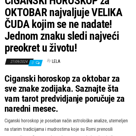
CIGANSKI HOROSKOP za
OKTOBAR najvaljuje VELIKA
ČUDA kojim se ne nadate!
Jednom znaku sledi najveći
preokret u životu!
By
LELA
27/09/2024
0
Ciganski horoskop za oktobar za
sve znake zodijaka. Saznajte šta
vam tarot predvidjanje poručuje za
naredni mesec.
Ciganski horoskop je poseban način astrološke analize, utemeljen
na starim tradicijama i mudrostima koje su Romi prenosili