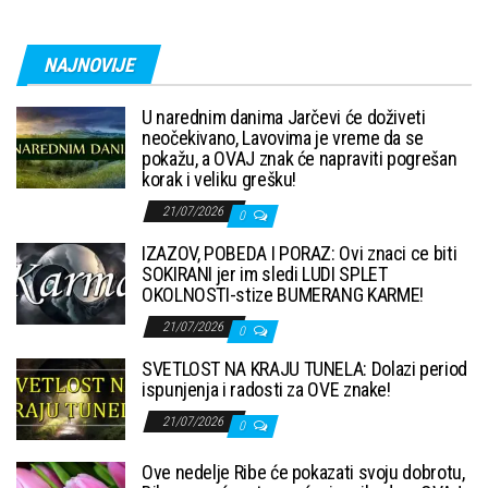
NAJNOVIJE
U narednim danima Jarčevi će doživeti
neočekivano, Lavovima je vreme da se
pokažu, a OVAJ znak će napraviti pogrešan
korak i veliku grešku!
21/07/2026
0
IZAZOV, POBEDA I PORAZ: Ovi znaci ce biti
SOKIRANI jer im sledi LUDI SPLET
OKOLNOSTI-stize BUMERANG KARME!
21/07/2026
0
SVETLOST NA KRAJU TUNELA: Dolazi period
ispunjenja i radosti za OVE znake!
21/07/2026
0
Ove nedelje Ribe će pokazati svoju dobrotu,