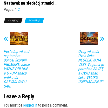
Nastavak na sledećoj stranici…
Pages:
1
2
Category
Horoskop
Poslednji vikend
Ovog vikenda
septembra
Ovna čeka
donosi Škorpiji
NEOČEKIVANA
PROMENE, Jarcu
VEST, Vagama je
VAŽNE ODLUKE,
potreban SAVET,
a OVOM znaku
a OVAJ znak
priliku da
čeka VELIKO
OSTVARI SVOJ
IZNENADJENJE!
SAN!
Leave a Reply
You must be
logged in
to post a comment.