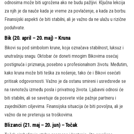
odnosima može biti ugrožena ako ne budu pažljivi. Ključna lekcija
za njih je da nauče kada je vreme za povlačenje, a kada za borbu.
Finansijski aspekti će biti stabilni, ali je važno da ne ulažu u rizične
poduhvate.
Bik (20. april – 20. maj) – Kruna
Bikovi su pod simbolom krune, koja označava stabilnost, luksuz i
unutrašnju snagu. Oktobar će doneti mnogim Bikovima osećaj
postignuća i priznanja, posebno u profesionalnom životu. Međutim,
kako kruna može biti teška za nošenje, tako će i Bikovi osećati
pritisak odgovornosti. Važno je da ostanu smireni i usredsrede se
na ravnotežu između posla i privatnog života. Ljubavni odnosi će
biti stabilni, ali se savetuje da posvete više pažnje partneru i
zajedničkim ciljevima. Finansijska situacija će biti povoljna, ali je
važno da ne preteruju sa troškovima.
Blizanci (21. maj – 20. jun) – Točak