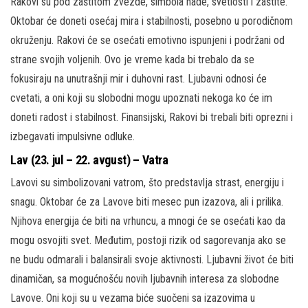
Rakovi su pod zaštitom zvezde, simbola nade, svetlosti i zaštite.
Oktobar će doneti osećaj mira i stabilnosti, posebno u porodičnom
okruženju. Rakovi će se osećati emotivno ispunjeni i podržani od
strane svojih voljenih. Ovo je vreme kada bi trebalo da se
fokusiraju na unutrašnji mir i duhovni rast. Ljubavni odnosi će
cvetati, a oni koji su slobodni mogu upoznati nekoga ko će im
doneti radost i stabilnost. Finansijski, Rakovi bi trebali biti oprezni i
izbegavati impulsivne odluke.
Lav (23. jul – 22. avgust) – Vatra
Lavovi su simbolizovani vatrom, što predstavlja strast, energiju i
snagu. Oktobar će za Lavove biti mesec pun izazova, ali i prilika.
Njihova energija će biti na vrhuncu, a mnogi će se osećati kao da
mogu osvojiti svet. Međutim, postoji rizik od sagorevanja ako se
ne budu odmarali i balansirali svoje aktivnosti. Ljubavni život će biti
dinamičan, sa mogućnošću novih ljubavnih interesa za slobodne
Lavove. Oni koji su u vezama biće suočeni sa izazovima u