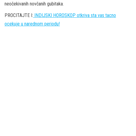
neočekivanih novčanih gubitaka.
PROCITAJTE I:
INDIJSKI HOROSKOP otkriva sta vas tacno
ocekuje u narednom periodu!