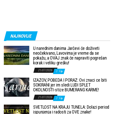
NAJNOVIJE
U narednim danima Jarčevi će doživeti
neočekivano, Lavovima je vreme da se
pokažu, a OVAJ znak će napraviti pogrešan
korak i veliku grešku!
21/07/2026
0
IZAZOV, POBEDA I PORAZ: Ovi znaci ce biti
SOKIRANI jer im sledi LUDI SPLET
OKOLNOSTI-stize BUMERANG KARME!
21/07/2026
0
SVETLOST NA KRAJU TUNELA: Dolazi period
ispunjenja i radosti za OVE znake!