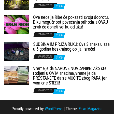
21/07/2026
0
Ove nedelje Ribe će pokazati svoju dobrotu,
Biku mogućnost povećanja prihoda, a OVAJ
znak će doneti veliku odluku!
21/07/2026
0
SUDBINA IM PRUŽA RUKU: Ova 3 znaka ulaze
u 5 godina beskrajnog obilja i sreće!
07/05/2026
0
Vreme je da NAPUNE NOVCANIKE: Ako ste
rodjeni u OVIM znacima, vreme je da
PRESTANETE da se MUČITE zbog PARA, jer
vam one STIZU!
07/05/2026
0
Proudly powered by
WordPress
|
Theme:
Envo Magazine