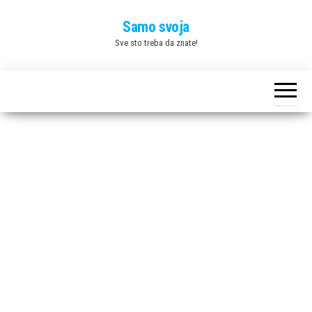
Skip
Samo svoja
to
Sve sto treba da znate!
the
content