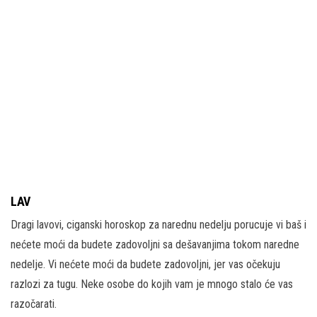
LAV
Dragi lavovi, ciganski horoskop za narednu nedelju porucuje vi baš i
nećete moći da budete zadovoljni sa dešavanjima tokom naredne
nedelje. Vi nećete moći da budete zadovoljni, jer vas očekuju
razlozi za tugu. Neke osobe do kojih vam je mnogo stalo će vas
razočarati.