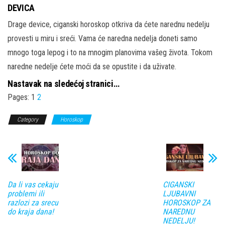
DEVICA
Drage device, ciganski horoskop otkriva da ćete narednu nedelju
provesti u miru i sreći. Vama će naredna nedelja doneti samo
mnogo toga lepog i to na mnogim planovima vašeg života. Tokom
naredne nedelje ćete moći da se opustite i da uživate.
Nastavak na sledećoj stranici…
Pages:
1
2
Category
Horoskop
Da li vas cekaju
CIGANSKI
problemi ili
LJUBAVNI
razlozi za srecu
HOROSKOP ZA
do kraja dana!
NAREDNU
NEDELJU!