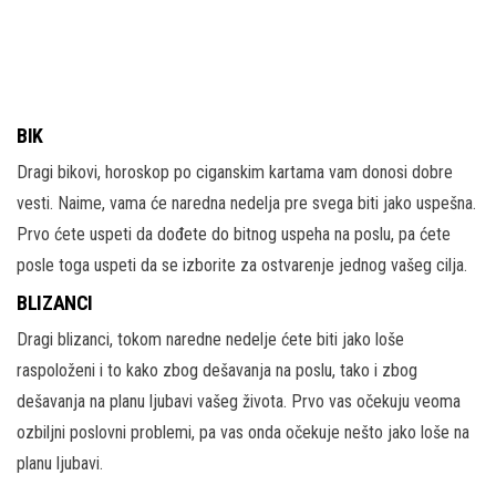
BIK
Dragi bikovi, horoskop po ciganskim kartama vam donosi dobre
vesti. Naime, vama će naredna nedelja pre svega biti jako uspešna.
Prvo ćete uspeti da dođete do bitnog uspeha na poslu, pa ćete
posle toga uspeti da se izborite za ostvarenje jednog vašeg cilja.
BLIZANCI
Dragi blizanci, tokom naredne nedelje ćete biti jako loše
raspoloženi i to kako zbog dešavanja na poslu, tako i zbog
dešavanja na planu ljubavi vašeg života. Prvo vas očekuju veoma
ozbiljni poslovni problemi, pa vas onda očekuje nešto jako loše na
planu ljubavi.