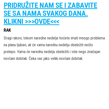
PRIDRUŽITE NAM SE I ZABAVITE
SE SA NAMA SVAKOG DANA.
KLIKNI >>>OVDE<<<
RAK
Dragi rakovi, tokom naredne nedelje hoćete imati mnogo problema
na planu ljubavi, ali će vama narednu nedelju obeležiti nešto
prelepo. Vama će narednu nedelju obeležiti i više nego značajan
novčani dobitak. Čeka vas jako veliki novčani dobitak.