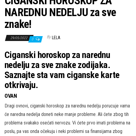
CIGANSKI HOROSKOP ZA
NAREDNU NEDELJU za sve
znake!
By
LELA
29/05/2022
0
Ciganski horoskop za narednu
nedelju za sve znake zodijaka.
Saznajte sta vam ciganske karte
otkrivaju.
OVAN
Dragi ovnovi, ciganski horoskop za narednu nedelju porucuje vama
će naredna nedelja doneti neke manje probleme. Ali ćete zbog tih
problema svakako osećati nervozu. Vi ćete prvo imati problema na
poslu, pa vas onda očekuju i neki problemi sa finansijama zbog