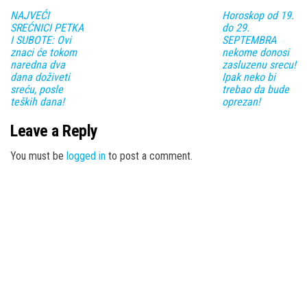
NAJVEĆI
Horoskop od 19.
SREĆNICI PETKA
do 29.
I SUBOTE: Ovi
SEPTEMBRA
znaci će tokom
nekome donosi
naredna dva
zasluzenu srecu!
dana doživeti
Ipak neko bi
sreću, posle
trebao da bude
teških dana!
oprezan!
Leave a Reply
You must be
logged in
to post a comment.