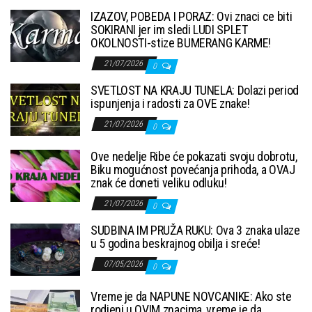
IZAZOV, POBEDA I PORAZ: Ovi znaci ce biti
SOKIRANI jer im sledi LUDI SPLET
OKOLNOSTI-stize BUMERANG KARME!
21/07/2026
0
SVETLOST NA KRAJU TUNELA: Dolazi period
ispunjenja i radosti za OVE znake!
21/07/2026
0
Ove nedelje Ribe će pokazati svoju dobrotu,
Biku mogućnost povećanja prihoda, a OVAJ
znak će doneti veliku odluku!
21/07/2026
0
SUDBINA IM PRUŽA RUKU: Ova 3 znaka ulaze
u 5 godina beskrajnog obilja i sreće!
07/05/2026
0
Vreme je da NAPUNE NOVCANIKE: Ako ste
rodjeni u OVIM znacima, vreme je da