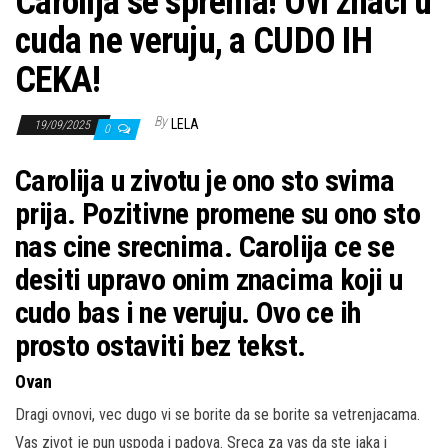
Carolija se sprema! Ovi znaci u
cuda ne veruju, a CUDO IH
CEKA!
By
LELA
19/09/2025
0
Carolija u zivotu je ono sto svima
prija. Pozitivne promene su ono sto
nas cine srecnima. Carolija ce se
desiti upravo onim znacima koji u
cudo bas i ne veruju. Ovo ce ih
prosto ostaviti bez tekst.
Ovan
Dragi ovnovi, vec dugo vi se borite da se borite sa vetrenjacama.
Vas zivot je pun uspoda i padova. Sreca za vas da ste jaka i