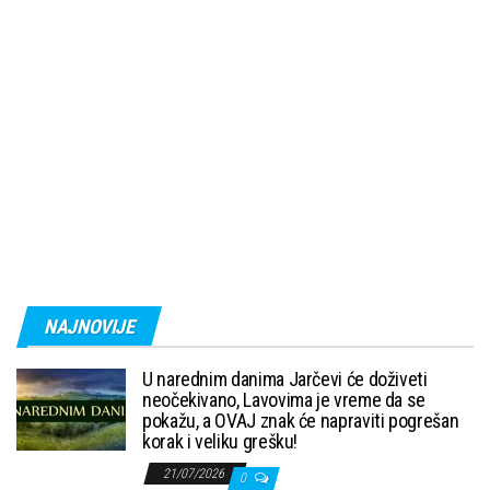
NAJNOVIJE
U narednim danima Jarčevi će doživeti
neočekivano, Lavovima je vreme da se
pokažu, a OVAJ znak će napraviti pogrešan
korak i veliku grešku!
21/07/2026
0