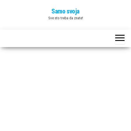
Skip
Samo svoja
to
Sve sto treba da znate!
the
content