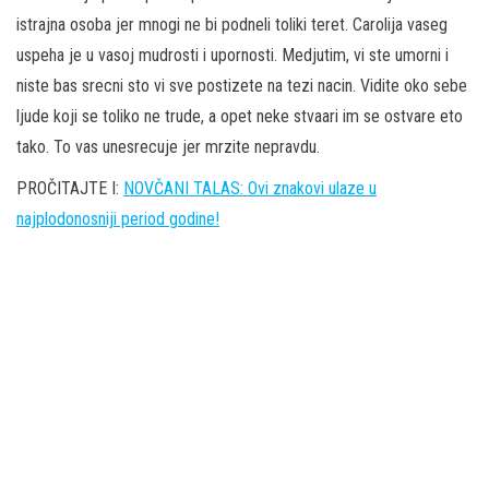
istrajna osoba jer mnogi ne bi podneli toliki teret. Carolija vaseg
uspeha je u vasoj mudrosti i upornosti. Medjutim, vi ste umorni i
niste bas srecni sto vi sve postizete na tezi nacin. Vidite oko sebe
ljude koji se toliko ne trude, a opet neke stvaari im se ostvare eto
tako. To vas unesrecuje jer mrzite nepravdu.
PROČITAJTE I:
NOVČANI TALAS: Ovi znakovi ulaze u
najplodonosniji period godine!