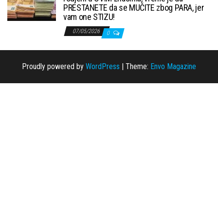
PRESTANETE da se MUČITE zbog PARA, jer
vam one STIZU!
07/05/2026
0
Proudly powered by
WordPress
|
Theme:
Envo Magazine