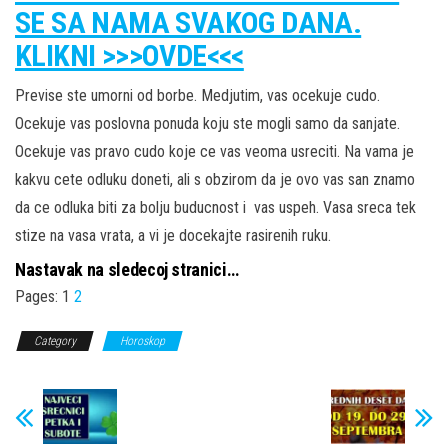
SE SA NAMA SVAKOG DANA.
KLIKNI >>>OVDE<<<
Previse ste umorni od borbe. Medjutim, vas ocekuje cudo.
Ocekuje vas poslovna ponuda koju ste mogli samo da sanjate.
Ocekuje vas pravo cudo koje ce vas veoma usreciti. Na vama je
kakvu cete odluku doneti, ali s obzirom da je ovo vas san znamo
da ce odluka biti za bolju buducnost i vas uspeh. Vasa sreca tek
stize na vasa vrata, a vi je docekajte rasirenih ruku.
Nastavak na sledecoj stranici…
Pages:
1
2
Category
Horoskop