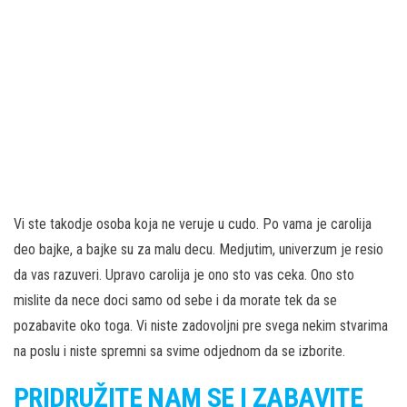
Vi ste takodje osoba koja ne veruje u cudo. Po vama je carolija
deo bajke, a bajke su za malu decu. Medjutim, univerzum je resio
da vas razuveri. Upravo carolija je ono sto vas ceka. Ono sto
mislite da nece doci samo od sebe i da morate tek da se
pozabavite oko toga. Vi niste zadovoljni pre svega nekim stvarima
na poslu i niste spremni sa svime odjednom da se izborite.
PRIDRUŽITE NAM SE I ZABAVITE