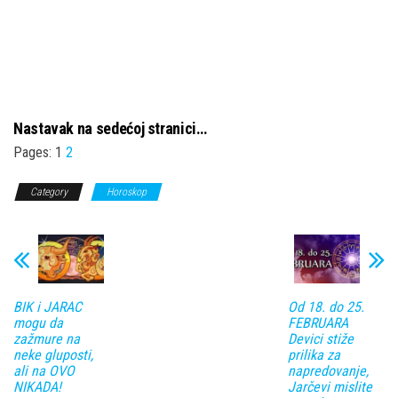
Nastavak na sedećoj stranici…
Pages:
1
2
Category
Horoskop
BIK i JARAC
Od 18. do 25.
mogu da
FEBRUARA
zažmure na
Devici stiže
neke gluposti,
prilika za
ali na OVO
napredovanje,
NIKADA!
Jarčevi mislite