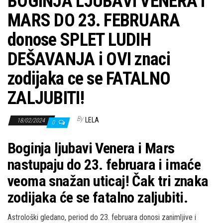
BOGINJA LJUBAVI VENERA i
MARS DO 23. FEBRUARA
donose SPLET LUDIH
DEŠAVANJA i OVI znaci
zodijaka ce se FATALNO
ZALJUBITI!
By
LELA
18/02/2024
0
Boginja ljubavi Venera i Mars
nastupaju do 23. februara i imaće
veoma snažan uticaj! Čak tri znaka
zodijaka će se fatalno zaljubiti.
Astrološki gledano, period do 23. februara donosi zanimljive i