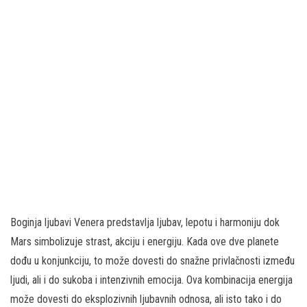
Boginja ljubavi Venera predstavlja ljubav, lepotu i harmoniju dok
Mars simbolizuje strast, akciju i energiju. Kada ove dve planete
dođu u konjunkciju, to može dovesti do snažne privlačnosti između
ljudi, ali i do sukoba i intenzivnih emocija. Ova kombinacija energija
može dovesti do eksplozivnih ljubavnih odnosa, ali isto tako i do