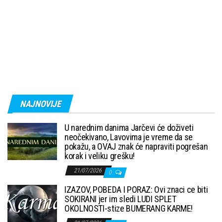
NAJNOVIJE
U narednim danima Jarčevi će doživeti
neočekivano, Lavovima je vreme da se
pokažu, a OVAJ znak će napraviti pogrešan
korak i veliku grešku!
21/07/2026
0
IZAZOV, POBEDA I PORAZ: Ovi znaci ce biti
SOKIRANI jer im sledi LUDI SPLET
OKOLNOSTI-stize BUMERANG KARME!