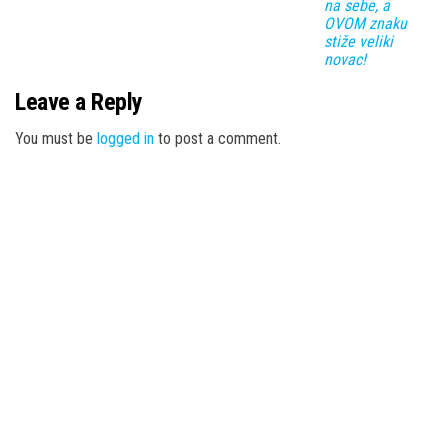
na sebe, a
OVOM znaku
stiže veliki
novac!
Leave a Reply
You must be
logged in
to post a comment.