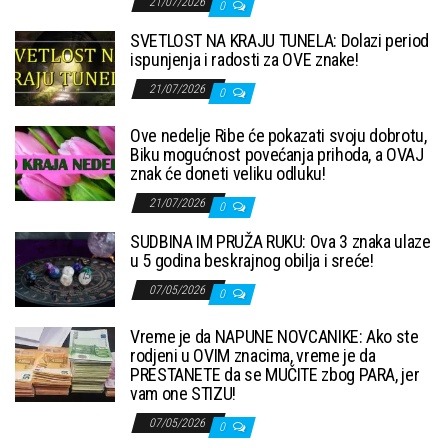
21/07/2026
0
SVETLOST NA KRAJU TUNELA: Dolazi period
ispunjenja i radosti za OVE znake!
21/07/2026
0
Ove nedelje Ribe će pokazati svoju dobrotu,
Biku mogućnost povećanja prihoda, a OVAJ
znak će doneti veliku odluku!
21/07/2026
0
SUDBINA IM PRUŽA RUKU: Ova 3 znaka ulaze
u 5 godina beskrajnog obilja i sreće!
07/05/2026
0
Vreme je da NAPUNE NOVCANIKE: Ako ste
rodjeni u OVIM znacima, vreme je da
PRESTANETE da se MUČITE zbog PARA, jer
vam one STIZU!
07/05/2026
0