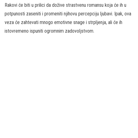
Rakovi će biti u prilici da dožive strastvenu romansu koja će ih u
potpunosti zaseniti i promeniti njihovu percepciju ljubavi. Ipak, ova
veza će zahtevati mnogo emotivne snage i strpljenja, ali će ih
istovremeno ispuniti ogromnim zadovoljstvom.