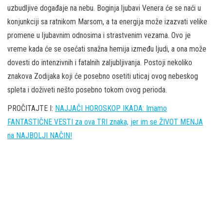
uzbudljive događaje na nebu. Boginja ljubavi Venera će se naći u
konjunkciji sa ratnikom Marsom, a ta energija može izazvati velike
promene u ljubavnim odnosima i strastvenim vezama. Ovo je
vreme kada će se osećati snažna hemija između ljudi, a ona može
dovesti do intenzivnih i fatalnih zaljubljivanja. Postoji nekoliko
znakova Zodijaka koji će posebno osetiti uticaj ovog nebeskog
spleta i doživeti nešto posebno tokom ovog perioda.
PROČITAJTE I:
NAJJAČI HOROSKOP IKADA: Imamo
FANTASTIČNE VESTI za ova TRI znaka, jer im se ŽIVOT MENJA
na NAJBOLJI NAČIN!