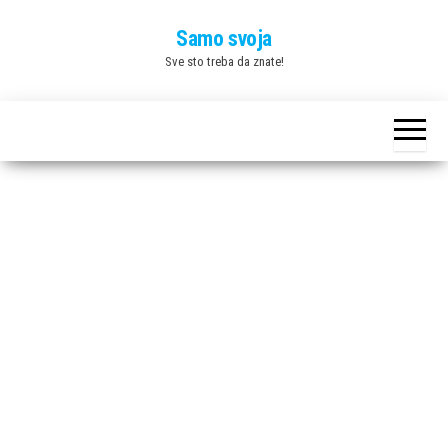
Skip
Samo svoja
to
Sve sto treba da znate!
the
content