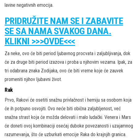
lavine negativnih emocija.
PRIDRUŽITE NAM SE I ZABAVITE
SE SA NAMA SVAKOG DANA.
KLIKNI >>>OVDE<<<
Za neke, ovo će biti period ljubavnog procvata i zaljubljivanja, dok
će za druge biti period izazova i proba u njihovim vezama. Ipak, za
tri odabrana znaka Zodijaka, ovo će biti vreme koje će zauvek
promeniti njihov ljubavni život.
Rak
Prvo, Rakovi će osetiti snažnu privlačnost i hemiju sa osobom koja
će ih potpuno osvojiti. Ovo neće biti obična zaljubljenost, već
snažna strast koja će možda delovati i malo ludački. Venera i Mars
će doneti ovoj kombinaciji osećaj duboke povezanosti i uzajamnog
razumevanja, što će uzburkati emocije Raka do krajnjih granica.