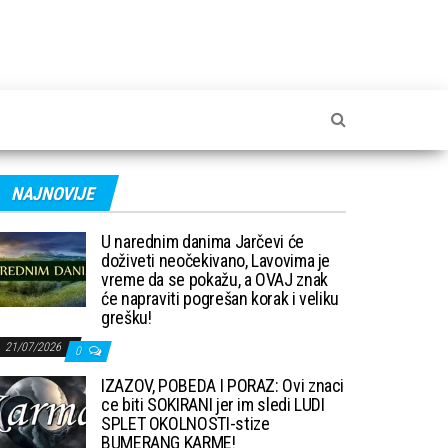
NAJNOVIJE
U narednim danima Jarčevi će
doživeti neočekivano, Lavovima je
vreme da se pokažu, a OVAJ znak
će napraviti pogrešan korak i veliku
grešku!
21/07/2026
0
IZAZOV, POBEDA I PORAZ: Ovi znaci
ce biti SOKIRANI jer im sledi LUDI
SPLET OKOLNOSTI-stize
BUMERANG KARME!