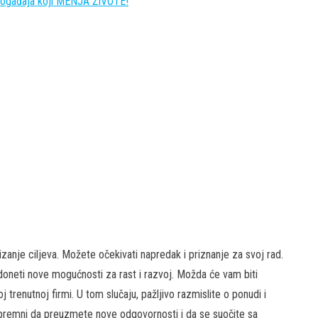
 događaja koji MENJA ŽIVOTE!
izanje ciljeva. Možete očekivati napredak i priznanje za svoj rad.
doneti nove mogućnosti za rast i razvoj. Možda će vam biti
 trenutnoj firmi. U tom slučaju, pažljivo razmislite o ponudi i
spremni da preuzmete nove odgovornosti i da se suočite sa