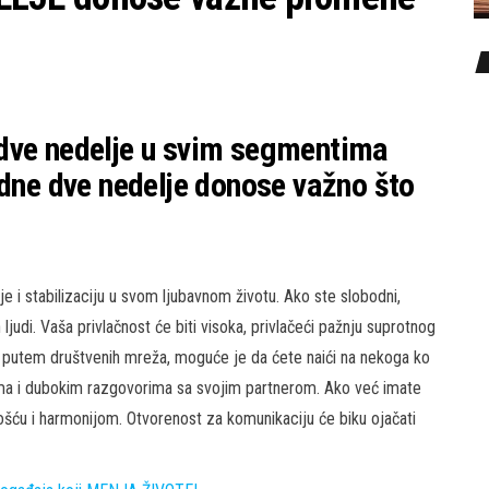
dve nedelje u svim segmentima
edne dve nedelje donose važno što
e i stabilizaciju u svom ljubavnom životu. Ako ste slobodni,
ljudi. Vaša privlačnost će biti visoka, privlačeći pažnju suprotnog
ju putem društvenih mreža, moguće je da ćete naići na nekoga ko
ima i dubokim razgovorima sa svojim partnerom. Ako već imate
šću i harmonijom. Otvorenost za komunikaciju će biku ojačati