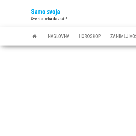
Skip
Samo svoja
to
Sve sto treba da znate!
the
content
NASLOVNA
HOROSKOP
ZANIMLJIVO