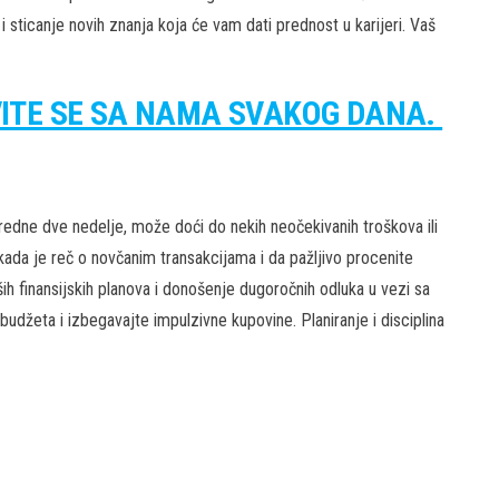
 sticanje novih znanja koja će vam dati prednost u karijeri. Vaš
VITE SE SA NAMA SVAKOG DANA.
aredne dve nedelje, može doći do nekih neočekivanih troškova ili
 kada je reč o novčanim transakcijama i da pažljivo procenite
ih finansijskih planova i donošenje dugoročnih odluka u vezi sa
 budžeta i izbegavajte impulzivne kupovine. Planiranje i disciplina