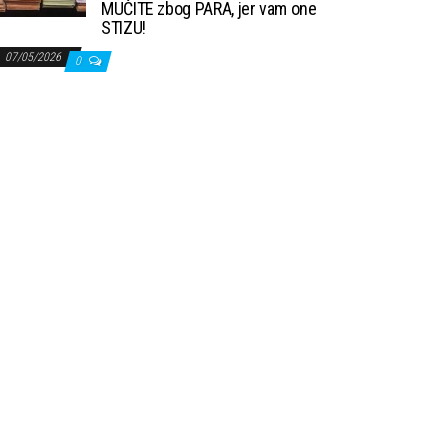
MUČITE zbog PARA, jer vam one
STIZU!
07/05/2026
0