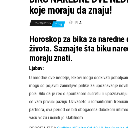
koje moraju da znaju!
By
LELA
07/10/2025
0
Horoskop za bika za naredne 
života. Saznajte šta biku nar
moraju znati.
Ljubav:
U naredne dve nedelje, Bikovi mogu očekivati poboljšanj
mogu se pojaviti zanimljive prilike za upoznavanje novih 
pola. Bilo da je reč o spontanom susretu ili upoznavan
će vam privući pažnju. Uživaćete u romantičnim trenuc
partnera, ova period će biti obogaćena dubokom intimno
vašu vezu i učiniti je stabilnom.