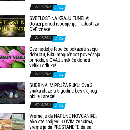
21/07/2026
0
SVETLOST NA KRAJU TUNELA:
Dolazi period ispunjenja i radosti za
OVE znake!
21/07/2026
0
Ove nedelje Ribe će pokazati svoju
dobrotu, Biku mogućnost povećanja
prihoda, a OVAJ znak će doneti
veliku odluku!
21/07/2026
0
SUDBINA IM PRUŽA RUKU: Ova 3
znaka ulaze u 5 godina beskrajnog
obilja i sreće!
07/05/2026
0
Vreme je da NAPUNE NOVCANIKE:
Ako ste rodjeni u OVIM znacima,
vreme je da PRESTANETE da se