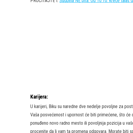
PROČITAJTE I:
Sudbina NE pita: Od 10.10. kreće talas
Karijera:
U karijeri, Biku su naredne dve nedelje povoljne za post
Vaša posvećenost i upornost će biti primećene, što će 
ponuđeno novo radno mesto ili povoljnija pozicija u vašoj
procenite da li vam ta promena odgovara. Morate biti 