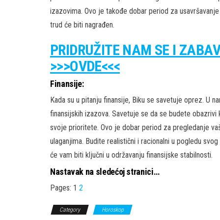
izazovima. Ovo je takođe dobar period za usavršavanje i
trud će biti nagrađen.
PRIDRUŽITE NAM SE I ZABA
>>>OVDE<<<
Finansije:
Kada su u pitanju finansije, Biku se savetuje oprez. U n
finansijskih izazova. Savetuje se da se budete obazrivi
svoje prioritete. Ovo je dobar period za pregledanje vaš
ulaganjima. Budite realistični i racionalni u pogledu svog
će vam biti ključni u održavanju finansijske stabilnosti.
Nastavak na sledećoj stranici…
Pages:
1
2
Category
Horoskop