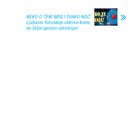
NEKO O TEBI MISLI SVAKU NOĆ:
Ljubavni horoskop otkriva kome
se želje upravo ostvaruju!