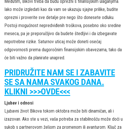
Međutim, Bikovi treba da budu oprezni s finansijskim ulaganjima.
Iako može izgledati kao da vam se ukazuju sjajne prilike, budite
oprezni i proverite sve detalje pre nego što donesete odluku.
Postoji mogućnost nepredviđenih troškova, posebno oko sredine
meseca, pa je preporučljivo da budete štedljivi i da izbegavate
nepotrebne rizike. Saturnov uticaj može doneti osećaj
odgovornosti prema dugoročnim finansijskim obavezama, tako da
će biti važno da planirate unapred.
PRIDRUŽITE NAM SE I ZABAVITE
SE SA NAMA SVAKOG DANA.
KLIKNI >>>OVDE<<<
Ljubav i odnosi
Ljubavni život Bikova tokom oktobra može biti dinamičan, ali i
izazovan. Ako ste u vezi, vaša potreba za stabilnošću može doći u
sukob s partnerovom željom za promenom ili avanturom. Ključ za