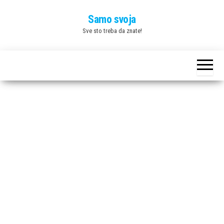
Skip
Samo svoja
to
Sve sto treba da znate!
the
content