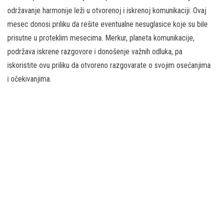
održavanje harmonije leži u otvorenoj i iskrenoj komunikaciji. Ovaj
mesec donosi priliku da rešite eventualne nesuglasice koje su bile
prisutne u proteklim mesecima. Merkur, planeta komunikacije,
podržava iskrene razgovore i donošenje važnih odluka, pa
iskoristite ovu priliku da otvoreno razgovarate o svojim osećanjima
i očekivanjima.