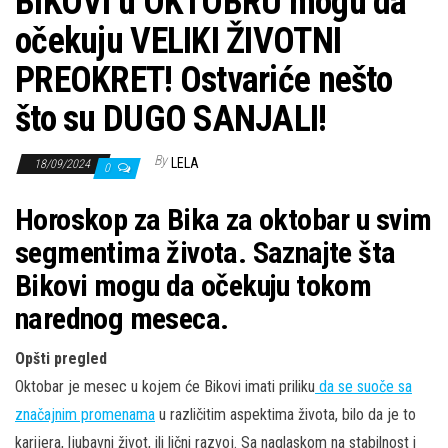
BIKOVI u OKTOBRU mogu da
očekuju VELIKI ŽIVOTNI
PREOKRET! Ostvariće nešto
što su DUGO SANJALI!
By
LELA
18/09/2024
0
Horoskop za Bika za oktobar u svim
segmentima života. Saznajte šta
Bikovi mogu da očekuju tokom
narednog meseca.
Opšti pregled
Oktobar je mesec u kojem će Bikovi imati priliku
da se suoče sa
značajnim promenama
u različitim aspektima života, bilo da je to
karijera, ljubavni život, ili lični razvoj. Sa naglaskom na stabilnost i