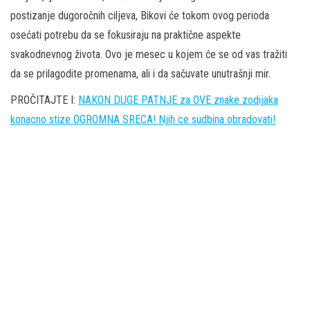
postizanje dugoročnih ciljeva, Bikovi će tokom ovog perioda
osećati potrebu da se fokusiraju na praktične aspekte
svakodnevnog života. Ovo je mesec u kojem će se od vas tražiti
da se prilagodite promenama, ali i da sačuvate unutrašnji mir.
PROČITAJTE I:
NAKON DUGE PATNJE za OVE znake zodijaka
konacno stize OGROMNA SRECA! Njih ce sudbina obradovati!