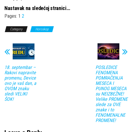
Nastavak na sledećoj stranici…
Pages:
1
2
Category
Horoskop
18. septembar –
POSLEDICE
Rakovi napravite
FENOMENA
promenu, Device
POMRAČENJA
ovo je vaš dan, a
MESECA I
OVOM znaku
PUNOG MESECA
sledi VELIKI
su NEIZBEŽNE!
ŠOK!
Velike PROMENE
slede za OVE
znake i to
FENOMENALNE
PROMENE!