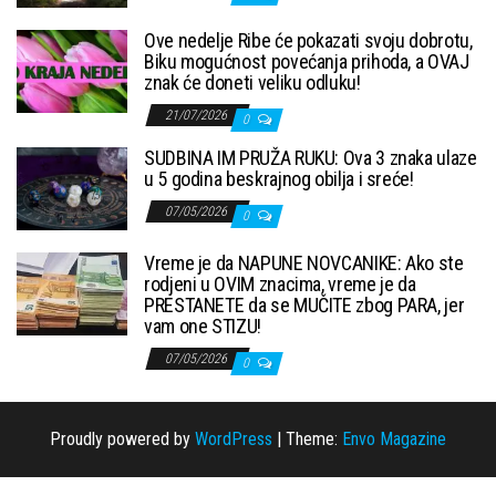
Ove nedelje Ribe će pokazati svoju dobrotu,
Biku mogućnost povećanja prihoda, a OVAJ
znak će doneti veliku odluku!
21/07/2026
0
SUDBINA IM PRUŽA RUKU: Ova 3 znaka ulaze
u 5 godina beskrajnog obilja i sreće!
07/05/2026
0
Vreme je da NAPUNE NOVCANIKE: Ako ste
rodjeni u OVIM znacima, vreme je da
PRESTANETE da se MUČITE zbog PARA, jer
vam one STIZU!
07/05/2026
0
Proudly powered by
WordPress
|
Theme:
Envo Magazine