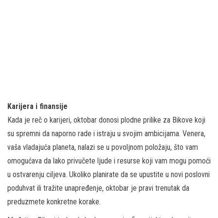
Karijera i finansije
Kada je reč o karijeri, oktobar donosi plodne prilike za Bikove koji
su spremni da naporno rade i istraju u svojim ambicijama. Venera,
vaša vladajuća planeta, nalazi se u povoljnom položaju, što vam
omogućava da lako privučete ljude i resurse koji vam mogu pomoći
u ostvarenju ciljeva. Ukoliko planirate da se upustite u novi poslovni
poduhvat ili tražite unapređenje, oktobar je pravi trenutak da
preduzmete konkretne korake.