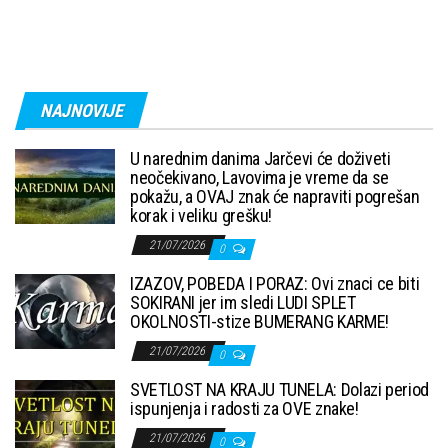
NAJNOVIJE
U narednim danima Jarčevi će doživeti
neočekivano, Lavovima je vreme da se
pokažu, a OVAJ znak će napraviti pogrešan
korak i veliku grešku!
21/07/2026
0
IZAZOV, POBEDA I PORAZ: Ovi znaci ce biti
SOKIRANI jer im sledi LUDI SPLET
OKOLNOSTI-stize BUMERANG KARME!
21/07/2026
0
SVETLOST NA KRAJU TUNELA: Dolazi period
ispunjenja i radosti za OVE znake!
21/07/2026
0