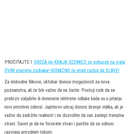
PROČITAJTE I:
SREĆA do KRAJA SEDMICE će pokucati na vrata
OVIM znacima zodijaka! KONAČNO će imati razlog da SLAVE!
Za slobodne Bikove, oktobar donosi mogućnosti za nova
poznanstva, ali će biti važno da ne žurite. Postoji rizik da se
prebrzo zaljubite ili donesete ishitrene odluke kada su u pitanju
novi emotivni odnosi. Jupiterov uticaj donosi širenje vidika, ali je
važno da zadržite realnost i ne dozvolite da vas zaslepi trenutna
strast. Savet je da ne forsirate stvari i pustite da se odnosi
razvijaju prirodnim tokom.