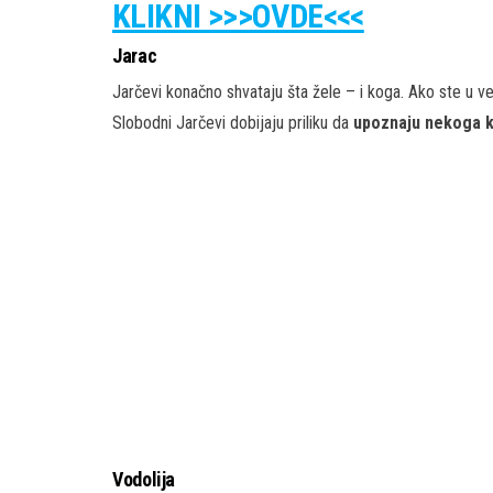
KLIKNI >>>OVDE<<<
Jarac
Jarčevi konačno shvataju šta žele – i koga. Ako ste u ve
Slobodni Jarčevi dobijaju priliku da
upoznaju nekoga ko
Vodolija