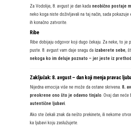
Za Vodolije, 8. avgust je dan kada
neobično postaje 
neko koga niste doživljavali na taj način, sada pokazuje
ih konačno zatvorite.
Ribe
Ribe dobijaju odgovor koji dugo čekaju. Za neke, to je p
puste. 8. avgust vam daje snagu da
izaberete sebe
, š
nekoga ko im deluje poznato – jer jeste iz pretho
Zaključak: 8. avgust – dan koji menja pravac ljub
Nijedna emocija više ne može da ostane skrivena.
8. a
preokrene ono što je odavno tinjalo
. Ovaj dan neće bi
autentične ljubavi
.
Ako ste čekali znak da nešto prekinete, ili nekome otvo
ka ljubavi koju zaslužujete.