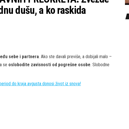
odnu dušu, a ko raskida
eđu sebe i partnera
. Ako ste davali previše, a dobijali malo –
da se
oslobodite zavisnosti od pogrešne osobe
. Slobodne
iod do kraja avgusta donosi život iz snova!