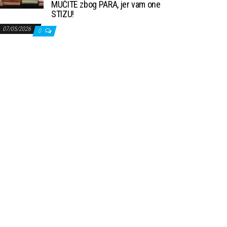
MUČITE zbog PARA, jer vam one
STIZU!
07/05/2026
0