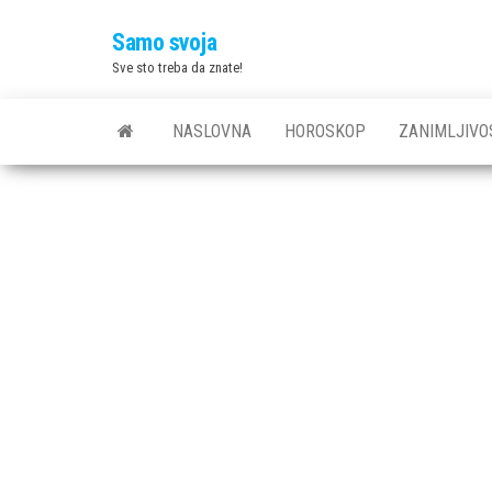
Skip
Samo svoja
to
Sve sto treba da znate!
the
content
NASLOVNA
HOROSKOP
ZANIMLJIVO