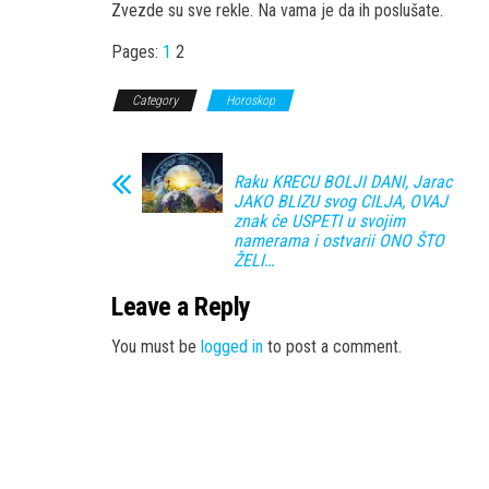
Zvezde su sve rekle. Na vama je da ih poslušate.
Pages:
1
2
Category
Horoskop
Raku KRECU BOLJI DANI, Jarac
JAKO BLIZU svog CILJA, OVAJ
znak će USPETI u svojim
namerama i ostvarii ONO ŠTO
ŽELI…
Leave a Reply
You must be
logged in
to post a comment.