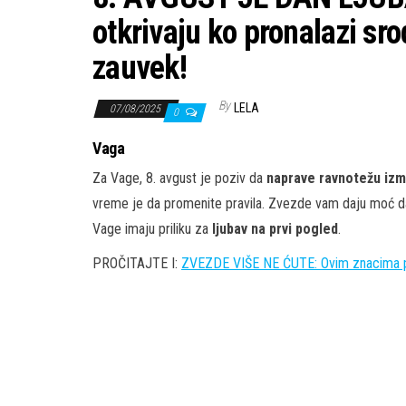
otkrivaju ko pronalazi sr
zauvek!
By
LELA
07/08/2025
0
Vaga
Za Vage, 8. avgust je poziv da
naprave ravnotežu izm
vreme je da promenite pravila. Zvezde vam daju moć 
Vage imaju priliku za
ljubav na prvi pogled
.
PROČITAJTE I:
ZVEZDE VIŠE NE ĆUTE: Ovim znacima per