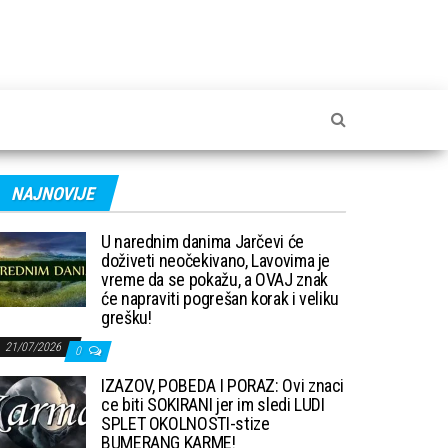
NAJNOVIJE
U narednim danima Jarčevi će
doživeti neočekivano, Lavovima je
vreme da se pokažu, a OVAJ znak
će napraviti pogrešan korak i veliku
grešku!
21/07/2026
0
IZAZOV, POBEDA I PORAZ: Ovi znaci
ce biti SOKIRANI jer im sledi LUDI
SPLET OKOLNOSTI-stize
BUMERANG KARME!