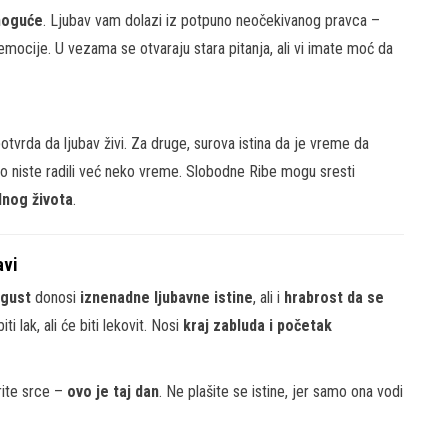
moguće
. Ljubav vam dolazi iz potpuno neočekivanog pravca –
 emocije. U vezama se otvaraju stara pitanja, ali vi imate moć da
otvrda da ljubav živi. Za druge, surova istina da je vreme da
to niste radili već neko vreme. Slobodne Ribe mogu sresti
dnog života
.
avi
vgust
donosi
iznenadne ljubavne istine
, ali i
hrabrost da se
ti lak, ali će biti lekovit. Nosi
kraj zabluda i početak
rite srce –
ovo je taj dan
. Ne plašite se istine, jer samo ona vodi