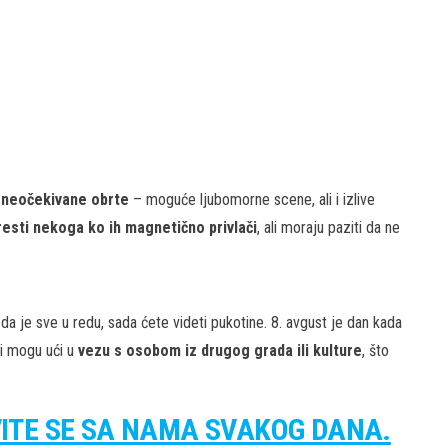
i
neočekivane obrte
– moguće ljubomorne scene, ali i izlive
resti nekoga ko ih magnetično privlači
, ali moraju paziti da ne
 da je sve u redu, sada ćete videti pukotine. 8. avgust je dan kada
ni mogu ući u
vezu s osobom iz drugog grada ili kulture
, što
VITE SE SA NAMA SVAKOG DANA.