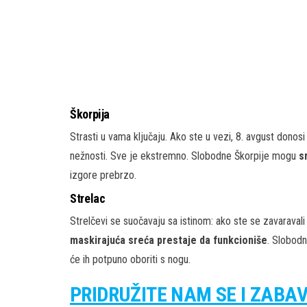
Škorpija
Strasti u vama ključaju. Ako ste u vezi, 8. avgust donos
nežnosti. Sve je ekstremno. Slobodne Škorpije mogu
s
izgore prebrzo.
Strelac
Strelčevi se suočavaju sa istinom: ako ste se zavaravali
maskirajuća sreća prestaje da funkcioniše
. Slobod
će ih potpuno oboriti s nogu.
PRIDRUŽITE NAM SE I ZABA