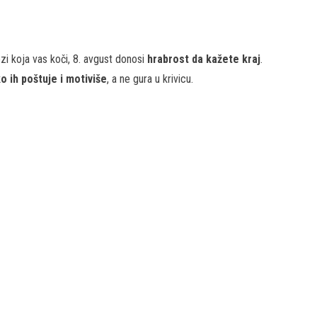
zi koja vas koči, 8. avgust donosi
hrabrost da kažete kraj
.
 ih poštuje i motiviše
, a ne gura u krivicu.