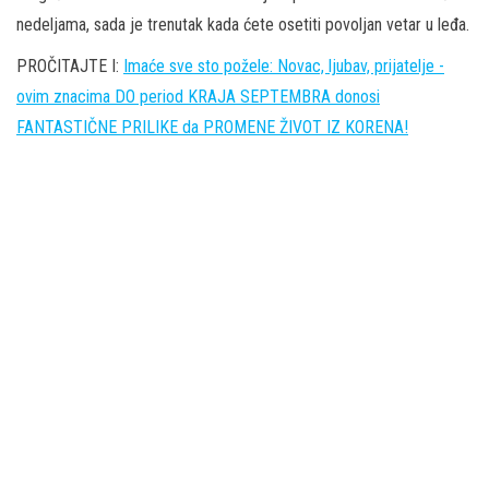
nedeljama, sada je trenutak kada ćete osetiti povoljan vetar u leđa.
PROČITAJTE I:
Imaće sve sto požele: Novac, ljubav, prijatelje -
ovim znacima DO period KRAJA SEPTEMBRA donosi
FANTASTIČNE PRILIKE da PROMENE ŽIVOT IZ KORENA!