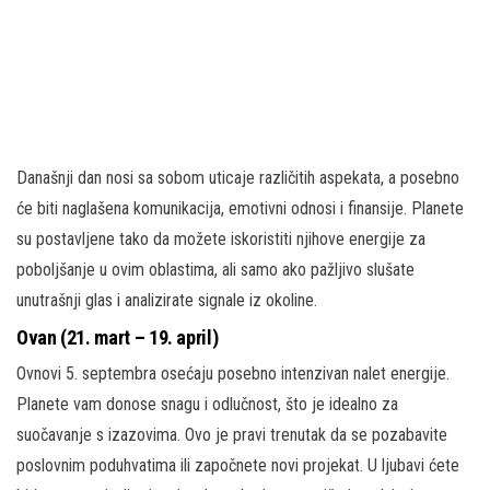
Današnji dan nosi sa sobom uticaje različitih aspekata, a posebno
će biti naglašena komunikacija, emotivni odnosi i finansije. Planete
su postavljene tako da možete iskoristiti njihove energije za
poboljšanje u ovim oblastima, ali samo ako pažljivo slušate
unutrašnji glas i analizirate signale iz okoline.
Ovan (21. mart – 19. april)
Ovnovi 5. septembra osećaju posebno intenzivan nalet energije.
Planete vam donose snagu i odlučnost, što je idealno za
suočavanje s izazovima. Ovo je pravi trenutak da se pozabavite
poslovnim poduhvatima ili započnete novi projekat. U ljubavi ćete