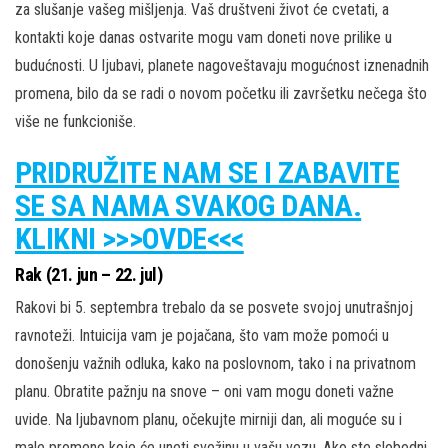
za slušanje vašeg mišljenja. Vaš društveni život će cvetati, a
kontakti koje danas ostvarite mogu vam doneti nove prilike u
budućnosti. U ljubavi, planete nagoveštavaju mogućnost iznenadnih
promena, bilo da se radi o novom početku ili završetku nečega što
više ne funkcioniše.
PRIDRUŽITE NAM SE I ZABAVITE
SE SA NAMA SVAKOG DANA.
KLIKNI >>>OVDE<<<
Rak (21. jun – 22. jul)
Rakovi bi 5. septembra trebalo da se posvete svojoj unutrašnjoj
ravnoteži. Intuicija vam je pojačana, što vam može pomoći u
donošenju važnih odluka, kako na poslovnom, tako i na privatnom
planu. Obratite pažnju na snove – oni vam mogu doneti važne
uvide. Na ljubavnom planu, očekujte mirniji dan, ali moguće su i
male promene koje će uneti svežinu u vašu vezu. Ako ste slobodni,