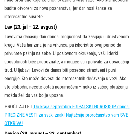
budite otvoreni za nova poznanstva, jer dan nosi šanse za
interesantne susrete.
Lav (23. jul – 22. avgust)
Lavovima današnji dan donosi mogućnost da zasijaju u društvenom
krugu. Vaša harizma je na vrhuncu, pa iskoristite ovaj period da
privučete pažnju na sebe. U poslovnom okruženju, vaši liderki
sposobnosti biće prepoznate, a moguće su i pohvale za dosadašnji
trud. U ljubavi, Lavovi će danas biti posebno strastveni i puni
energije, što može dovesti do interesantnih dešavanja u vezi. Ako
ste slobodni, nećete ostati neprimećeni – neko iz vašeg okruženja
možda želi da vas bolje upozna.
PROČITAJTE I:
Do kraja septembra EGIPATSKI HOROSKOP donosi
PRECIZNE VESTI za svaki znak! Najtačnije proročanstvo vam SVE
OTKRIVA!
Devica (23. avgust – 22. septembar)