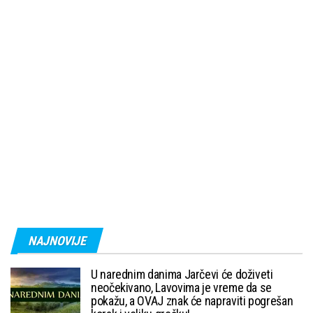
NAJNOVIJE
U narednim danima Jarčevi će doživeti
neočekivano, Lavovima je vreme da se
pokažu, a OVAJ znak će napraviti pogrešan