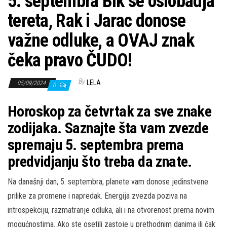
5. septembra Bik se oslobadja
tereta, Rak i Jarac donose
važne odluke, a OVAJ znak
čeka pravo ČUDO!
By
LELA
05/09/2024
0
Horoskop za četvrtak za sve znake
zodijaka. Saznajte šta vam zvezde
spremaju 5. septembra prema
predvidjanju što treba da znate.
Na današnji dan, 5. septembra, planete vam donose jedinstvene
prilike za promene i napredak. Energija zvezda poziva na
introspekciju, razmatranje odluka, ali i na otvorenost prema novim
mogućnostima. Ako ste osetili zastoje u prethodnim danima ili čak