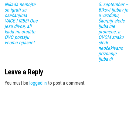
Nikada nemojte
5. septembar –
se igrati sa
Bikovi ljubav je
osećanjima
u vazduhu,
VAGE I RIBE! One
Škorpiji slede
jesu divne, ali
ljubavne
kada im uradite
promene, a
OVO postaju
OVOM znaku
veoma opasne!
sledi
neočekivano
priznanje
ljubavi!
Leave a Reply
You must be
logged in
to post a comment.