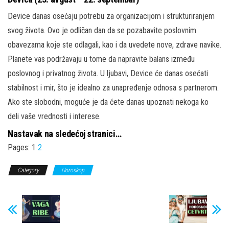
Device danas osećaju potrebu za organizacijom i strukturiranjem
svog života. Ovo je odličan dan da se pozabavite poslovnim
obavezama koje ste odlagali, kao i da uvedete nove, zdrave navike.
Planete vas podržavaju u tome da napravite balans između
poslovnog i privatnog života. U ljubavi, Device će danas osećati
stabilnost i mir, što je idealno za unapređenje odnosa s partnerom.
Ako ste slobodni, moguće je da ćete danas upoznati nekoga ko
deli vaše vrednosti i interese.
Nastavak na sledećoj stranici…
Pages:
1
2
Category
Horoskop