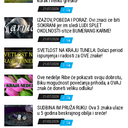
korak i veliku grešku!
21/07/2026
0
IZAZOV, POBEDA I PORAZ: Ovi znaci ce biti
SOKIRANI jer im sledi LUDI SPLET
OKOLNOSTI-stize BUMERANG KARME!
21/07/2026
0
SVETLOST NA KRAJU TUNELA: Dolazi period
ispunjenja i radosti za OVE znake!
21/07/2026
0
Ove nedelje Ribe će pokazati svoju dobrotu,
Biku mogućnost povećanja prihoda, a OVAJ
znak će doneti veliku odluku!
21/07/2026
0
SUDBINA IM PRUŽA RUKU: Ova 3 znaka ulaze
u 5 godina beskrajnog obilja i sreće!
07/05/2026
0