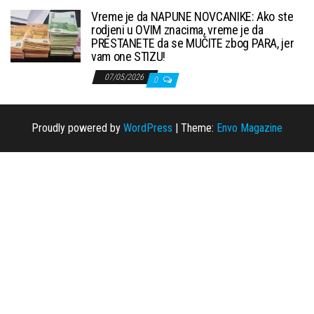
Vreme je da NAPUNE NOVCANIKE: Ako ste
rodjeni u OVIM znacima, vreme je da
PRESTANETE da se MUČITE zbog PARA, jer
vam one STIZU!
07/05/2026
0
Proudly powered by
WordPress
|
Theme:
Envo Magazine