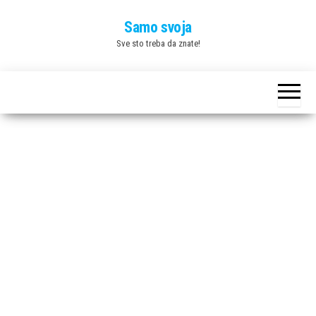
Skip
Samo svoja
to
Sve sto treba da znate!
the
content