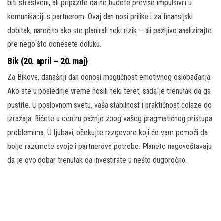
biti strastveni, ali pripazite da ne budete previše impulsivni u
komunikaciji s partnerom. Ovaj dan nosi prilike i za finansijski
dobitak, naročito ako ste planirali neki rizik – ali pažljivo analizirajte
pre nego što donesete odluku.
Bik (20. april – 20. maj)
Za Bikove, današnji dan donosi mogućnost emotivnog oslobađanja.
Ako ste u poslednje vreme nosili neki teret, sada je trenutak da ga
pustite. U poslovnom svetu, vaša stabilnost i praktičnost dolaze do
izražaja. Bićete u centru pažnje zbog vašeg pragmatičnog pristupa
problemima. U ljubavi, očekujte razgovore koji će vam pomoći da
bolje razumete svoje i partnerove potrebe. Planete nagoveštavaju
da je ovo dobar trenutak da investirate u nešto dugoročno.