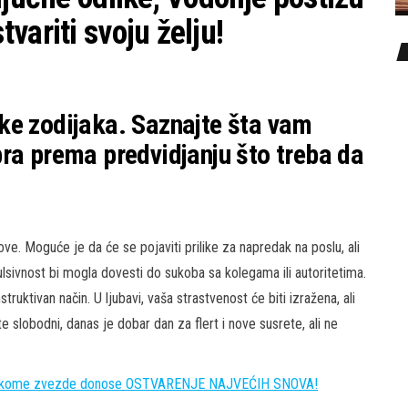
variti svoju želju!
ke zodijaka. Saznajte šta vam
ra prema predvidjanju što treba da
e. Moguće je da će se pojaviti prilike za napredak na poslu, ali
pulsivnost bi mogla dovesti do sukoba sa kolegama ili autoritetima.
truktivan način. U ljubavi, vaša strastvenost će biti izražena, ali
e slobodni, danas je dobar dan za flert i nove susrete, ali ne
kome zvezde donose OSTVARENJE NAJVEĆIH SNOVA!