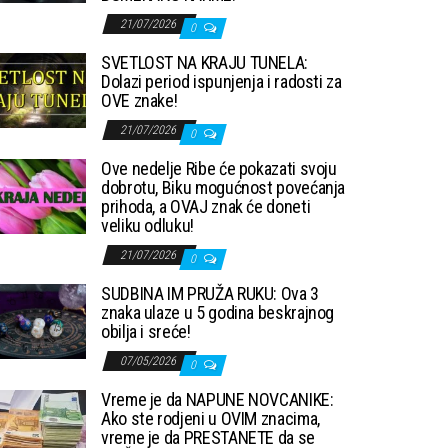
21/07/2026
0
SVETLOST NA KRAJU TUNELA:
Dolazi period ispunjenja i radosti za
OVE znake!
21/07/2026
0
Ove nedelje Ribe će pokazati svoju
dobrotu, Biku mogućnost povećanja
prihoda, a OVAJ znak će doneti
veliku odluku!
21/07/2026
0
SUDBINA IM PRUŽA RUKU: Ova 3
znaka ulaze u 5 godina beskrajnog
obilja i sreće!
07/05/2026
0
Vreme je da NAPUNE NOVCANIKE:
Ako ste rodjeni u OVIM znacima,
vreme je da PRESTANETE da se