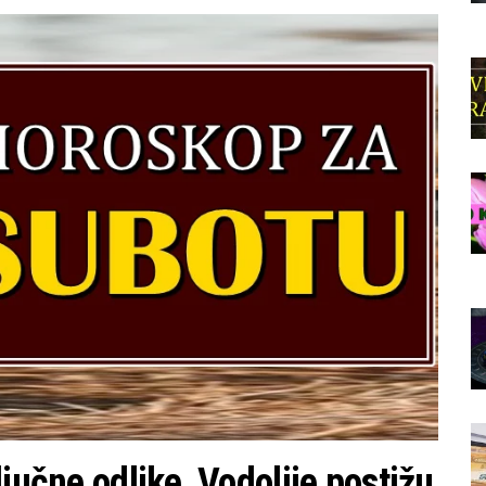
ljučne odlike, Vodolije postižu