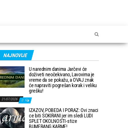
NAJNOVIJE
U narednim danima Jarčevi će
doživeti neočekivano, Lavovima je
vreme da se pokažu, a OVAJ znak
će napraviti pogrešan korak i veliku
grešku!
21/07/2026
0
IZAZOV, POBEDA I PORAZ: Ovi znaci
ce biti SOKIRANI jer im sledi LUDI
SPLET OKOLNOSTI-stize
BUMERANG KARME!