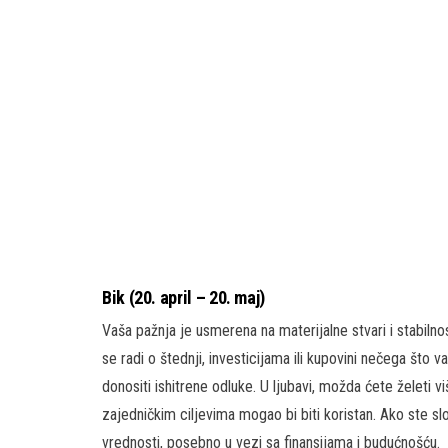
Bik (20. april – 20. maj)
Vaša pažnja je usmerena na materijalne stvari i stabilnos
se radi o štednji, investicijama ili kupovini nečega št
donositi ishitrene odluke. U ljubavi, možda ćete želeti v
zajedničkim ciljevima mogao bi biti koristan. Ako ste 
vrednosti, posebno u vezi sa finansijama i budućnošću.