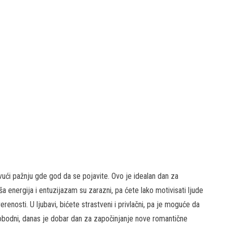
vući pažnju gde god da se pojavite. Ovo je idealan dan za
a energija i entuzijazam su zarazni, pa ćete lako motivisati ljude
renosti. U ljubavi, bićete strastveni i privlačni, pa je moguće da
slobodni, danas je dobar dan za započinjanje nove romantične