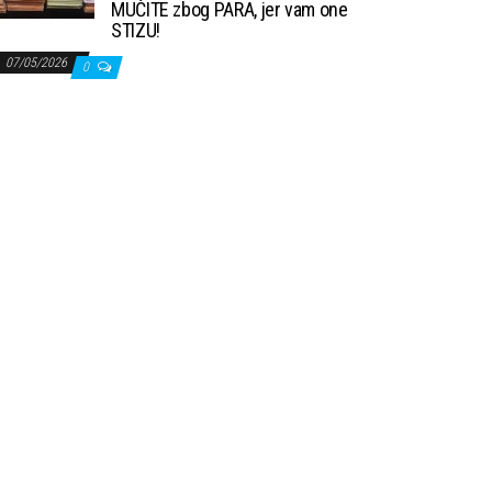
MUČITE zbog PARA, jer vam one
STIZU!
07/05/2026
0