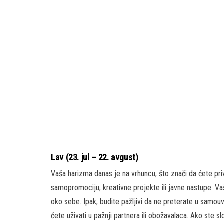
Lav (23. jul – 22. avgust)
Vaša harizma danas je na vrhuncu, što znači da ćete pri
samopromociju, kreativne projekte ili javne nastupe. Vaš
oko sebe. Ipak, budite pažljivi da ne preterate u samouve
ćete uživati u pažnji partnera ili obožavalaca. Ako ste 