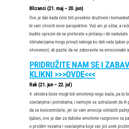
Blizanci (21. maj – 20. jun)
Ovo je dan kada ćete biti posebno društveni i komunikativ
bi vam otvoriti nove perspektive. Vaš um je oštar, a reči
budite oprezni da ne preterate u pričanju i da saslušate 
stimulacijama mogu privući nekoga ko deli vašu ljubav p
otvorenost, ali pazite da ne zaboravite na emocionalni 
PRIDRUŽITE NAM SE I ZABA
KLIKNI >>>OVDE<<<
Rak (21. jun – 22. jul)
4. oktobra biste mogli biti emotivniji nego inače, pa bi 
osećanjima i potrebama, i nemojte se ustručavati da ih
da se koncentrišete, jer će vam emocije odvlačiti pažnj
ljubavi, ovo je dan za duboke emotivne razgovore sa pa
o prošlim vezama i osećanjima koja vas još uvek prožim