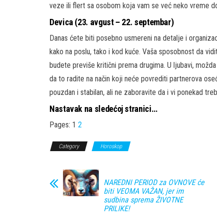
veze ili flert sa osobom koja vam se već neko vreme d
Devica (23. avgust – 22. septembar)
Danas ćete biti posebno usmereni na detalje i organizac
kako na poslu, tako i kod kuće. Vaša sposobnost da vidite
budete previše kritični prema drugima. U ljubavi, možda
da to radite na način koji neće povrediti partnerova os
pouzdan i stabilan, ali ne zaboravite da i vi ponekad treb
Nastavak na sledećoj stranici…
Pages:
1
2
Category
Horoskop
NAREDNI PERIOD za OVNOVE će
biti VEOMA VAŽAN, jer im
sudbina sprema ŽIVOTNE
PRILIKE!