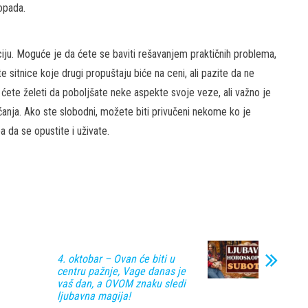
opada.
iju. Moguće je da ćete se baviti rešavanjem praktičnih problema,
 sitnice koje drugi propuštaju biće na ceni, ali pazite da ne
 ćete želeti da poboljšate neke aspekte svoje veze, ali važno je
ećanja. Ako ste slobodni, možete biti privučeni nekome ko je
a da se opustite i uživate.
4. oktobar – Ovan će biti u
centru pažnje, Vage danas je
vaš dan, a OVOM znaku sledi
ljubavna magija!