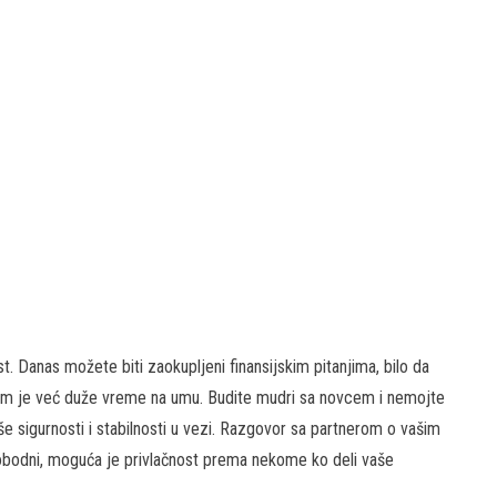
t. Danas možete biti zaokupljeni finansijskim pitanjima, bilo da
o vam je već duže vreme na umu. Budite mudri sa novcem i nemojte
iše sigurnosti i stabilnosti u vezi. Razgovor sa partnerom o vašim
slobodni, moguća je privlačnost prema nekome ko deli vaše