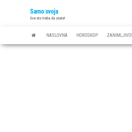
Skip
Samo svoja
to
Sve sto treba da znate!
the
content
NASLOVNA
HOROSKOP
ZANIMLJIVO