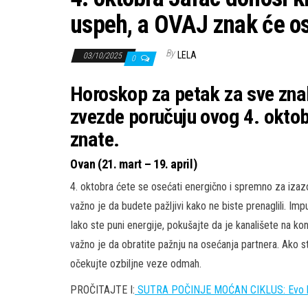
uspeh, a OVAJ znak će ost
By
LELA
03/10/2025
0
Horoskop za petak za sve zna
zvezde poručuju ovog 4. oktob
znate.
Ovan (21. mart – 19. april)
4. oktobra ćete se osećati energično i spremno za izazov
važno je da budete pažljivi kako ne biste prenaglili. Im
Iako ste puni energije, pokušajte da je kanališete na kons
važno je da obratite pažnju na osećanja partnera. Ako st
očekujte ozbiljne veze odmah.
PROČITAJTE I:
SUTRA POČINJE MOĆAN CIKLUS: Evo 