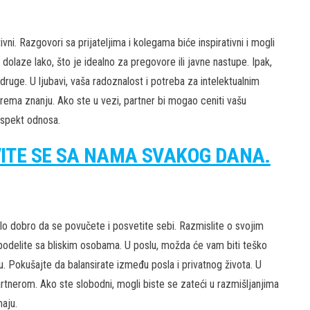
ni. Razgovori sa prijateljima i kolegama biće inspirativni i mogli
 dolaze lako, što je idealno za pregovore ili javne nastupe. Ipak,
druge. U ljubavi, vaša radoznalost i potreba za intelektualnim
rema znanju. Ako ste u vezi, partner bi mogao ceniti vašu
aspekt odnosa.
VITE SE SA NAMA SVAKOG DANA.
bilo dobro da se povučete i posvetite sebi. Razmislite o svojim
 podelite sa bliskim osobama. U poslu, možda će vam biti teško
u. Pokušajte da balansirate između posla i privatnog života. U
rtnerom. Ako ste slobodni, mogli biste se zateći u razmišljanjima
aju.