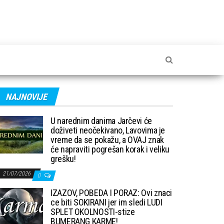
NAJNOVIJE
U narednim danima Jarčevi će
doživeti neočekivano, Lavovima je
vreme da se pokažu, a OVAJ znak
će napraviti pogrešan korak i veliku
grešku!
21/07/2026
0
IZAZOV, POBEDA I PORAZ: Ovi znaci
ce biti SOKIRANI jer im sledi LUDI
SPLET OKOLNOSTI-stize
BUMERANG KARME!