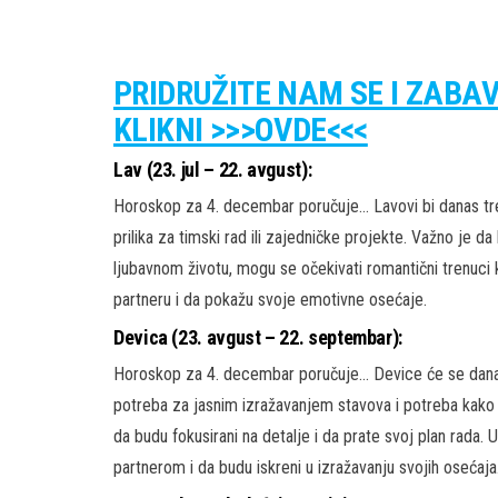
PRIDRUŽITE NAM SE I ZABA
KLIKNI >>>OVDE<<<
Lav (23. jul – 22. avgust):
Horoskop za 4. decembar poručuje… Lavovi bi danas treb
prilika za timski rad ili zajedničke projekte. Važno je d
ljubavnom životu, mogu se očekivati romantični trenuci ko
partneru i da pokažu svoje emotivne osećaje.
Devica (23. avgust – 22. septembar):
Horoskop za 4. decembar poručuje… Device će se danas 
potreba za jasnim izražavanjem stavova i potreba kako
da budu fokusirani na detalje i da prate svoj plan rada. U
partnerom i da budu iskreni u izražavanju svojih osećaja