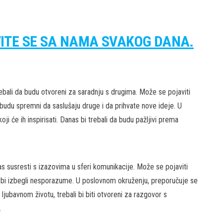
VITE SE SA NAMA SVAKOG DANA.
ali da budu otvoreni za saradnju s drugima. Može se pojaviti
a budu spremni da saslušaju druge i da prihvate nove ideje. U
ji će ih inspirisati. Danas bi trebali da budu pažljivi prema
susresti s izazovima u sferi komunikacije. Može se pojaviti
 bi izbegli nesporazume. U poslovnom okruženju, preporučuje se
 ljubavnom životu, trebali bi biti otvoreni za razgovor s
.