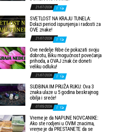
21/07/2026
0
SVETLOST NA KRAJU TUNELA:
Dolazi period ispunjenja i radosti za
OVE znake!
21/07/2026
0
Ove nedelje Ribe će pokazati svoju
dobrotu, Biku mogućnost povećanja
prihoda, a OVAJ znak će doneti
veliku odluku!
21/07/2026
0
SUDBINA IM PRUŽA RUKU: Ova 3
znaka ulaze u 5 godina beskrajnog
obilja i sreće!
07/05/2026
0
Vreme je da NAPUNE NOVCANIKE:
Ako ste rodjeni u OVIM znacima,
vreme je da PRESTANETE da se