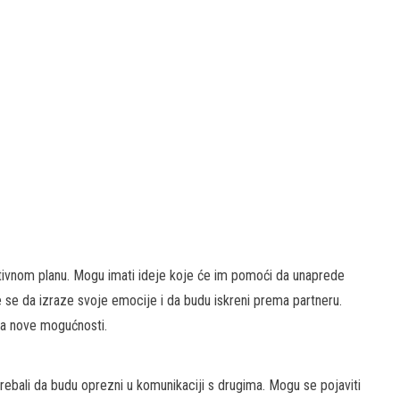
ativnom planu. Mogu imati ideje koje će im pomoći da unaprede
uje se da izraze svoje emocije i da budu iskreni prema partneru.
 za nove mogućnosti.
ebali da budu oprezni u komunikaciji s drugima. Mogu se pojaviti