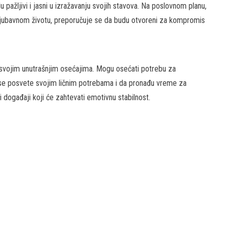
pažljivi i jasni u izražavanju svojih stavova. Na poslovnom planu,
ljubavnom životu, preporučuje se da budu otvoreni za kompromis
svojim unutrašnjim osećajima. Mogu osećati potrebu za
se posvete svojim ličnim potrebama i da pronađu vreme za
i događaji koji će zahtevati emotivnu stabilnost.