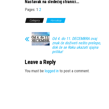
Nastavak na sledećoj stranici…
Pages:
1
2
Category
Horoskop
Od 4. do 11. DECEMBRA ovaj
znak će doživeti nešto prelepo,
dok će se Raku ukazati sjajna
prilika!
Leave a Reply
You must be
logged in
to post a comment.