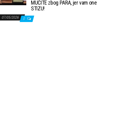
MUČITE zbog PARA, jer vam one
STIZU!
07/05/2026
0