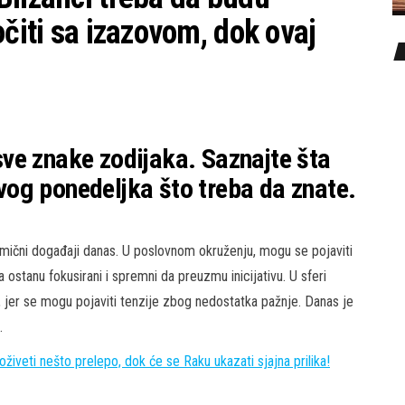
očiti sa izazovom, dok ovaj
ve znake zodijaka. Saznajte šta
og ponedeljka što treba da znate.
ični događaji danas. U poslovnom okruženju, mogu se pojaviti
 ostanu fokusirani i spremni da preuzmu inicijativu. U sferi
ru, jer se mogu pojaviti tenzije zbog nedostatka pažnje. Danas je
.
veti nešto prelepo, dok će se Raku ukazati sjajna prilika!