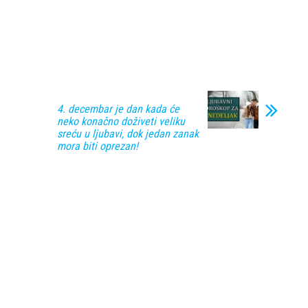
4. decembar je dan kada će
neko konačno doživeti veliku
sreću u ljubavi, dok jedan zanak
mora biti oprezan!