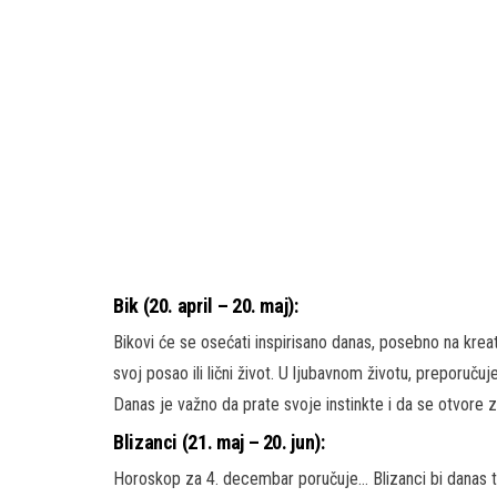
Bik (20. april – 20. maj):
Bikovi će se osećati inspirisano danas, posebno na kre
svoj posao ili lični život. U ljubavnom životu, preporuč
Danas je važno da prate svoje instinkte i da se otvore
Blizanci (21. maj – 20. jun):
Horoskop za 4. decembar poručuje… Blizanci bi danas tr