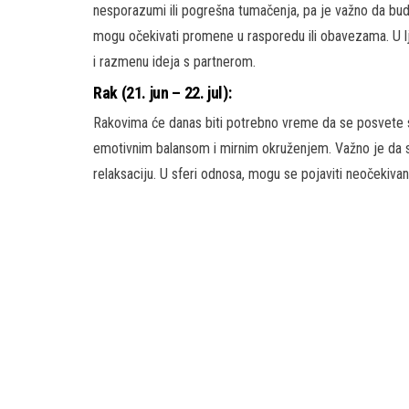
nesporazumi ili pogrešna tumačenja, pa je važno da budu 
mogu očekivati promene u rasporedu ili obavezama. U 
i razmenu ideja s partnerom.
Rak (21. jun – 22. jul):
Rakovima će danas biti potrebno vreme da se posvete 
emotivnim balansom i mirnim okruženjem. Važno je da 
relaksaciju. U sferi odnosa, mogu se pojaviti neočekivan