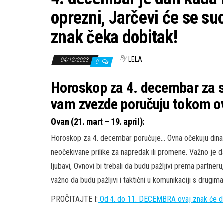
oprezni, Jarčevi će se su
znak čeka dobitak!
By
LELA
04/12/2023
0
Horoskop za 4. decembar za s
vam zvezde poručuju tokom ov
Ovan (21. mart – 19. april):
Horoskop za 4. decembar poručuje… Ovna očekuju dinam
neočekivane prilike za napredak ili promene. Važno je da
ljubavi, Ovnovi bi trebali da budu pažljivi prema partne
važno da budu pažljivi i taktični u komunikaciji s drugima
PROČITAJTE I:
Od 4. do 11. DECEMBRA ovaj znak će doži