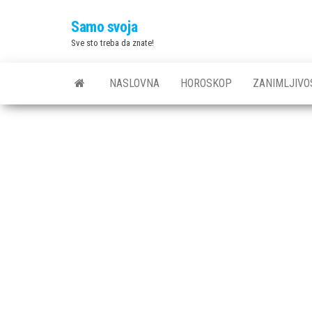
Skip
Samo svoja
to
Sve sto treba da znate!
the
content
NASLOVNA
HOROSKOP
ZANIMLJIVO