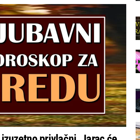
 izuzetno privlačni, Jarac će