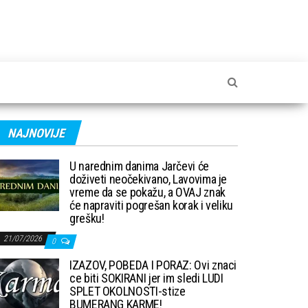
NAJNOVIJE
U narednim danima Jarčevi će
doživeti neočekivano, Lavovima je
vreme da se pokažu, a OVAJ znak
će napraviti pogrešan korak i veliku
grešku!
21/07/2026
0
IZAZOV, POBEDA I PORAZ: Ovi znaci
ce biti SOKIRANI jer im sledi LUDI
SPLET OKOLNOSTI-stize
BUMERANG KARME!