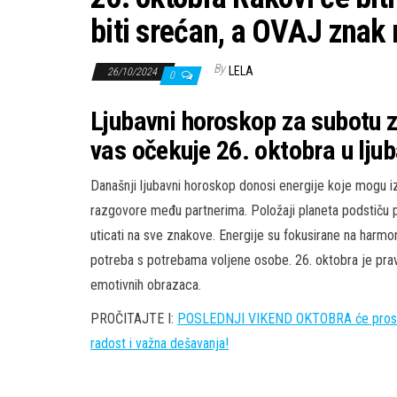
biti srećan, a OVAJ znak 
By
LELA
26/10/2024
0
Ljubavni horoskop za subotu z
vas očekuje 26. oktobra u lju
Današnji ljubavni horoskop donosi energije koje mogu i
razgovore među partnerima. Položaji planeta podstiču
uticati na sve znakove. Energije su fokusirane na harmoni
potreba s potrebama voljene osobe. 26. oktobra je pravi t
emotivnih obrazaca.
PROČITAJTE I:
POSLEDNJI VIKEND OKTOBRA će prosto b
radost i važna dešavanja!