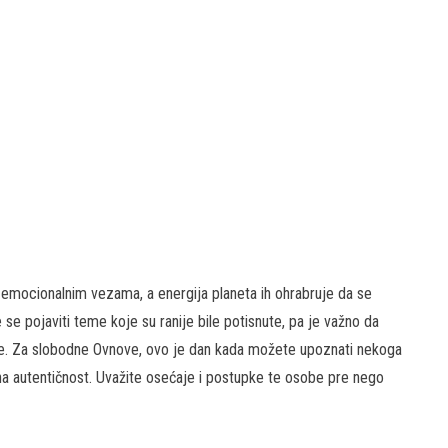
emocionalnim vezama, a energija planeta ih ohrabruje da se
se pojaviti teme koje su ranije bile potisnute, pa je važno da
je. Za slobodne Ovnove, ovo je dan kada možete upoznati nekoga
u na autentičnost. Uvažite osećaje i postupke te osobe pre nego