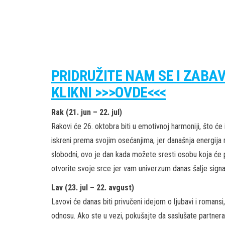
PRIDRUŽITE NAM SE I ZABA
KLIKNI >>>OVDE<<<
Rak (21. jun – 22. jul)
Rakovi će 26. oktobra biti u emotivnoj harmoniji, što će
iskreni prema svojim osećanjima, jer današnja energij
slobodni, ovo je dan kada možete sresti osobu koja će 
otvorite svoje srce jer vam univerzum danas šalje signa
Lav (23. jul – 22. avgust)
Lavovi će danas biti privučeni idejom o ljubavi i romans
odnosu. Ako ste u vezi, pokušajte da saslušate partnera