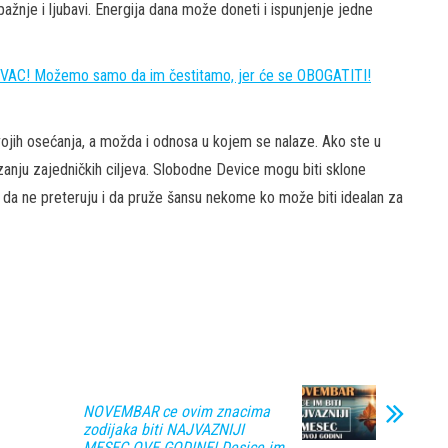
žnje i ljubavi. Energija dana može doneti i ispunjenje jedne
AC! Možemo samo da im čestitamo, jer će se OBOGATITI!
jih osećanja, a možda i odnosa u kojem se nalaze. Ako ste u
zanju zajedničkih ciljeva. Slobodne Device mogu biti sklone
je da ne preteruju i da pruže šansu nekome ko može biti idealan za
NOVEMBAR ce ovim znacima
zodijaka biti NAJVAZNIJI
MESEC OVE GODINE! Desice im