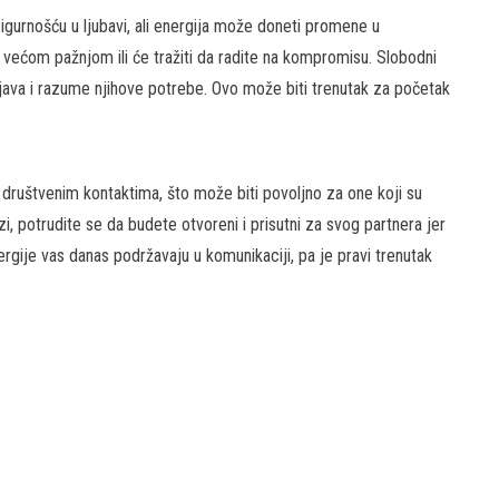
sigurnošću u ljubavi, ali energija može doneti promene u
a većom pažnjom ili će tražiti da radite na kompromisu. Slobodni
java i razume njihove potrebe. Ovo može biti trenutak za početak
 društvenim kontaktima, što može biti povoljno za one koji su
, potrudite se da budete otvoreni i prisutni za svog partnera jer
gije vas danas podržavaju u komunikaciji, pa je pravi trenutak