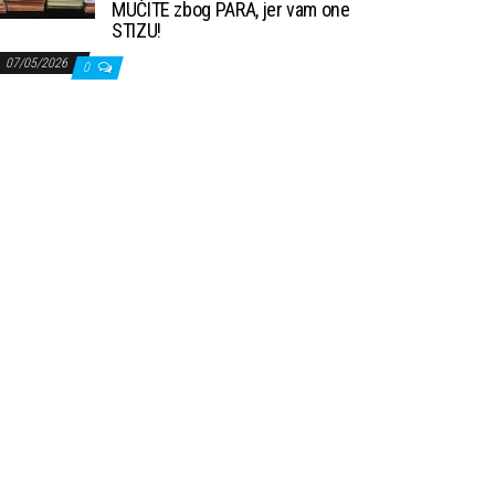
MUČITE zbog PARA, jer vam one
STIZU!
07/05/2026
0