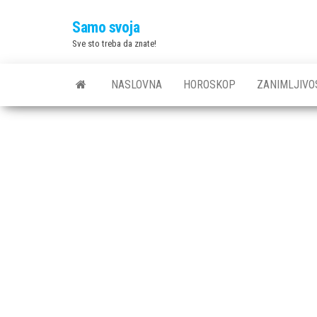
Skip
Samo svoja
to
Sve sto treba da znate!
the
content
NASLOVNA
HOROSKOP
ZANIMLJIVO