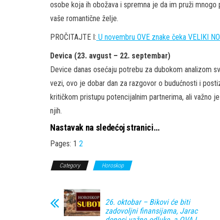
osobe koja ih obožava i spremna je da im pruži mnogo pa
vaše romantične želje.
PROČITAJTE I:
U novembru OVE znake čeka VELIKI NOV
Devica (23. avgust – 22. septembar)
Device danas osećaju potrebu za dubokom analizom svo
vezi, ovo je dobar dan za razgovor o budućnosti i posti
kritičkom pristupu potencijalnim partnerima, ali važno 
njih.
Nastavak na sledećoj stranici…
Pages:
1
2
Category
Horoskop
26. oktobar – Bikovi će biti
zadovoljni finansijama, Jarac
donosi važne odluke, a OVAJ