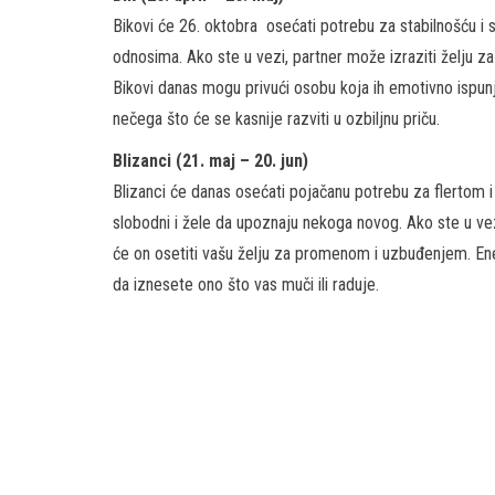
Bikovi će 26. oktobra osećati potrebu za stabilnošću i 
odnosima. Ako ste u vezi, partner može izraziti želju z
Bikovi danas mogu privući osobu koja ih emotivno ispun
nečega što će se kasnije razviti u ozbiljnu priču.
Blizanci (21. maj – 20. jun)
Blizanci će danas osećati pojačanu potrebu za flertom i
slobodni i žele da upoznaju nekoga novog. Ako ste u vezi
će on osetiti vašu želju za promenom i uzbuđenjem. Ener
da iznesete ono što vas muči ili raduje.