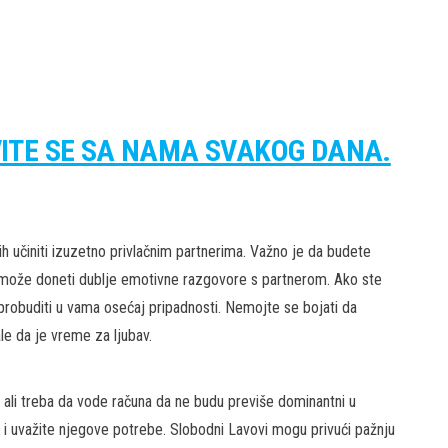
VITE SE SA NAMA SVAKOG DANA.
 ih učiniti izuzetno privlačnim partnerima. Važno je da budete
a može doneti dublje emotivne razgovore s partnerom. Ako ste
probuditi u vama osećaj pripadnosti. Nemojte se bojati da
le da je vreme za ljubav.
i, ali treba da vode računa da ne budu previše dominantni u
 i uvažite njegove potrebe. Slobodni Lavovi mogu privući pažnju