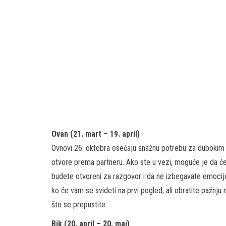
Ovan (21. mart – 19. april)
Ovnovi 26. oktobra osećaju snažnu potrebu za dubokim 
otvore prema partneru. Ako ste u vezi, moguće je da će 
budete otvoreni za razgovor i da ne izbegavate emoci
ko će vam se svideti na prvi pogled, ali obratite pažnj
što se prepustite.
Bik (20. april – 20. maj)