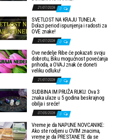
21/07/2026
0
SVETLOST NA KRAJU TUNELA:
Dolazi period ispunjenja i radosti za
OVE znake!
21/07/2026
0
Ove nedelje Ribe će pokazati svoju
dobrotu, Biku mogućnost povećanja
prihoda, a OVAJ znak će doneti
veliku odluku!
21/07/2026
0
SUDBINA IM PRUŽA RUKU: Ova 3
znaka ulaze u 5 godina beskrajnog
obilja i sreće!
07/05/2026
0
Vreme je da NAPUNE NOVCANIKE:
Ako ste rodjeni u OVIM znacima,
vreme je da PRESTANETE da se