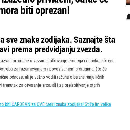
mora biti oprezan!
a sve znake zodijaka. Saznajte šta
bavi prema predvidjanju zvezda.
zazvati promene u vezama, otkrivanje emocija i duboke, iskrene
 potrebu za razumevanjem i povezivanjem s drugima, što će
čne odnose, ali je važno voditi računa o balansiranju ličnih
renutak za otvaranje srca, ali i za preispitivanje starih
iti ČAROBAN za OVE četiri znaka zodijaka! Stiže im velika