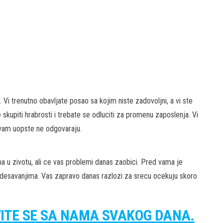
a. Vi trenutno obavljate posao sa kojim niste zadovoljni, a vi ste
skupiti hrabrosti i trebate se odluciti za promenu zaposlenja. Vi
 vam uopste ne odgovaraju.
 u zivotu, ali ce vas problemi danas zaobici. Pred vama je
desavanjima. Vas zapravo danas razlozi za srecu ocekuju skoro
VITE SE SA NAMA SVAKOG DANA.