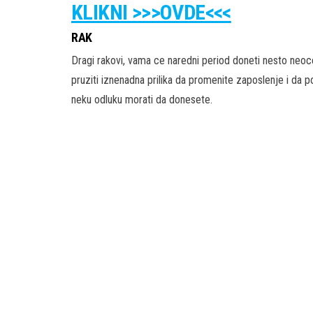
KLIKNI >>>OVDE<<<
RAK
Dragi rakovi, vama ce naredni period doneti nesto neo
pruziti iznenadna prilika da promenite zaposlenje i da 
neku odluku morati da donesete.