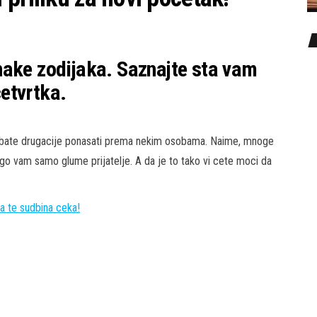
nake zodijaka. Saznajte sta vam
etvrtka.
trebate drugacije ponasati prema nekim osobama. Naime, mnoge
ego vam samo glume prijatelje. A da je to tako vi cete moci da
a te sudbina ceka!