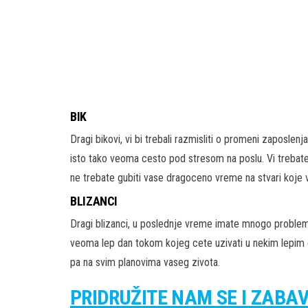
BIK
Dragi bikovi, vi bi trebali razmisliti o promeni zaposlenj
isto tako veoma cesto pod stresom na poslu. Vi trebate 
ne trebate gubiti vase dragoceno vreme na stvari koje
BLIZANCI
Dragi blizanci, u poslednje vreme imate mnogo problema
veoma lep dan tokom kojeg cete uzivati u nekim lepim 
pa na svim planovima vaseg zivota.
PRIDRUŽITE NAM SE I ZABA