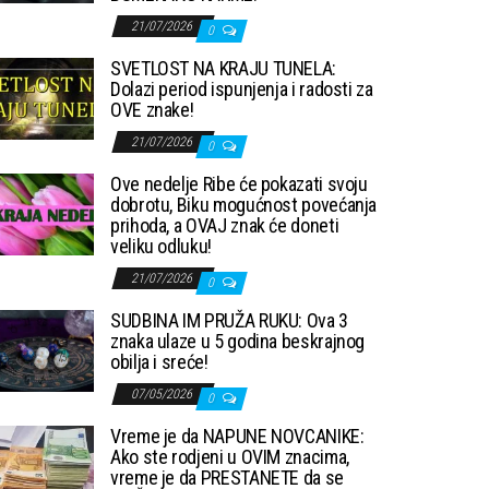
21/07/2026
0
SVETLOST NA KRAJU TUNELA:
Dolazi period ispunjenja i radosti za
OVE znake!
21/07/2026
0
Ove nedelje Ribe će pokazati svoju
dobrotu, Biku mogućnost povećanja
prihoda, a OVAJ znak će doneti
veliku odluku!
21/07/2026
0
SUDBINA IM PRUŽA RUKU: Ova 3
znaka ulaze u 5 godina beskrajnog
obilja i sreće!
07/05/2026
0
Vreme je da NAPUNE NOVCANIKE:
Ako ste rodjeni u OVIM znacima,
vreme je da PRESTANETE da se