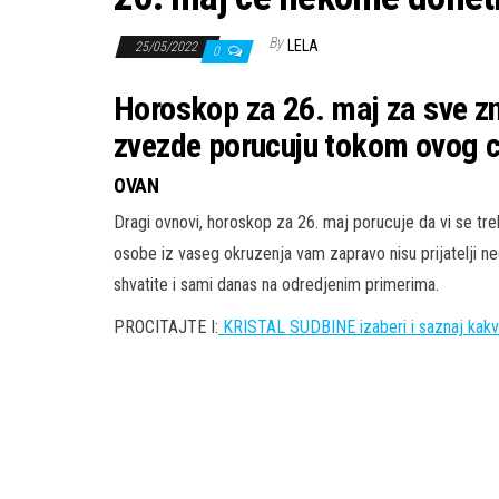
By
LELA
25/05/2022
0
Horoskop za 26. maj za sve z
zvezde porucuju tokom ovog c
OVAN
Dragi ovnovi, horoskop za 26. maj porucuje da vi se 
osobe iz vaseg okruzenja vam zapravo nisu prijatelji n
shvatite i sami danas na odredjenim primerima.
PROCITAJTE I:
KRISTAL SUDBINE izaberi i saznaj kakv