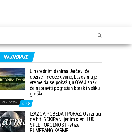
NAJNOVIJE
U narednim danima Jarčevi će
doživeti neočekivano, Lavovima je
vreme da se pokažu, a OVAJ znak
će napraviti pogrešan korak i veliku
grešku!
21/07/2026
0
IZAZOV, POBEDA I PORAZ: Ovi znaci
ce biti SOKIRANI jer im sledi LUDI
SPLET OKOLNOSTI-stize
BUMERANG KARME!