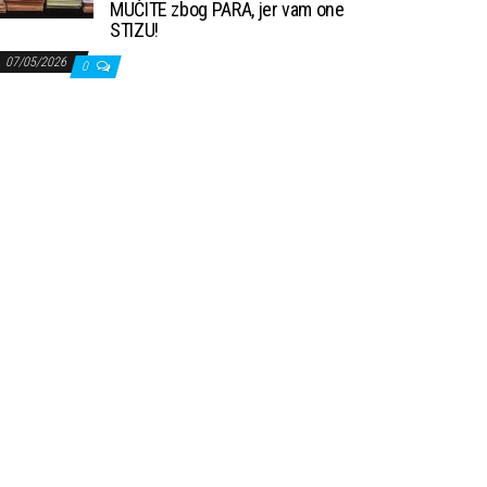
MUČITE zbog PARA, jer vam one
STIZU!
07/05/2026
0