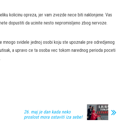
veliku kolicinu opreza, jer vam zvezde nece biti naklonjene. Vas
mete dopustiti da ucinite nesto nepromisljeno zbog nervoze.
se mnogo svidele jednoj osobi koju ste upoznale pre odredjenog
p utisak, a upravo ce ta osoba vec tokom narednog perioda poceti
.
26. maj je dan kada neko
proslost mora ostaviti iza sebe!