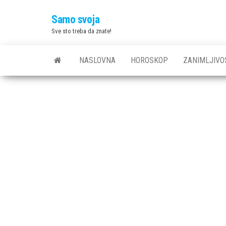
Skip
Samo svoja
to
Sve sto treba da znate!
the
content
NASLOVNA
HOROSKOP
ZANIMLJIVO