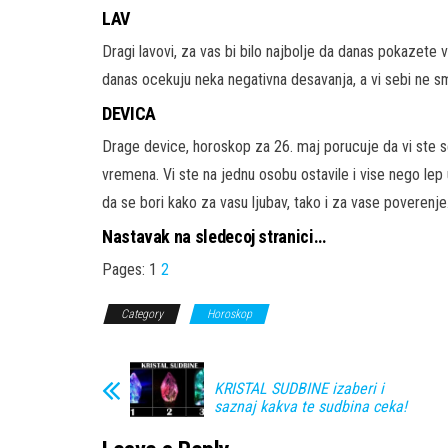
LAV
Dragi lavovi, za vas bi bilo najbolje da danas pokazete 
danas ocekuju neka negativna desavanja, a vi sebi ne s
DEVICA
Drage device, horoskop za 26. maj porucuje da vi ste 
vremena. Vi ste na jednu osobu ostavile i vise nego le
da se bori kako za vasu ljubav, tako i za vase poverenje
Nastavak na sledecoj stranici…
Pages:
1
2
Category
Horoskop
KRISTAL SUDBINE izaberi i
saznaj kakva te sudbina ceka!