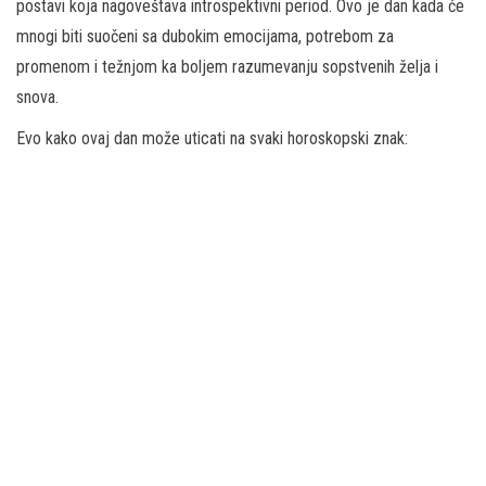
postavi koja nagoveštava introspektivni period. Ovo je dan kada će
mnogi biti suočeni sa dubokim emocijama, potrebom za
promenom i težnjom ka boljem razumevanju sopstvenih želja i
snova.
Evo kako ovaj dan može uticati na svaki horoskopski znak: