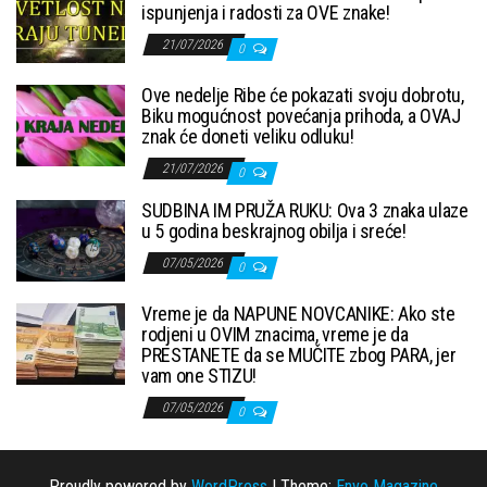
ispunjenja i radosti za OVE znake!
21/07/2026
0
Ove nedelje Ribe će pokazati svoju dobrotu,
Biku mogućnost povećanja prihoda, a OVAJ
znak će doneti veliku odluku!
21/07/2026
0
SUDBINA IM PRUŽA RUKU: Ova 3 znaka ulaze
u 5 godina beskrajnog obilja i sreće!
07/05/2026
0
Vreme je da NAPUNE NOVCANIKE: Ako ste
rodjeni u OVIM znacima, vreme je da
PRESTANETE da se MUČITE zbog PARA, jer
vam one STIZU!
07/05/2026
0
Proudly powered by
WordPress
|
Theme:
Envo Magazine