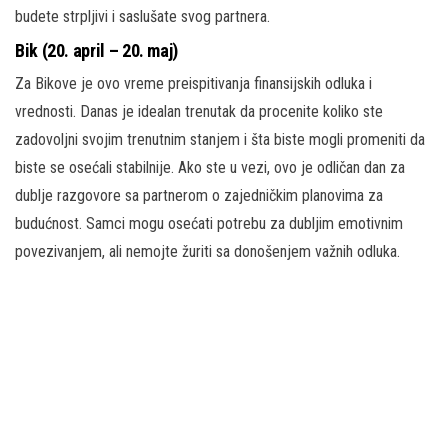
budete strpljivi i saslušate svog partnera.
Bik (20. april – 20. maj)
Za Bikove je ovo vreme preispitivanja finansijskih odluka i
vrednosti. Danas je idealan trenutak da procenite koliko ste
zadovoljni svojim trenutnim stanjem i šta biste mogli promeniti da
biste se osećali stabilnije. Ako ste u vezi, ovo je odličan dan za
dublje razgovore sa partnerom o zajedničkim planovima za
budućnost. Samci mogu osećati potrebu za dubljim emotivnim
povezivanjem, ali nemojte žuriti sa donošenjem važnih odluka.