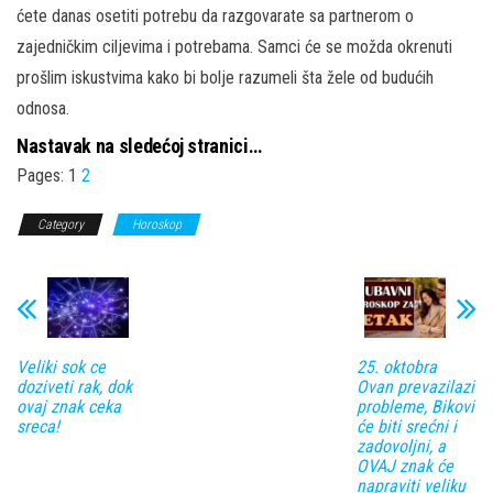
ćete danas osetiti potrebu da razgovarate sa partnerom o
zajedničkim ciljevima i potrebama. Samci će se možda okrenuti
prošlim iskustvima kako bi bolje razumeli šta žele od budućih
odnosa.
Nastavak na sledećoj stranici…
Pages:
1
2
Category
Horoskop
Veliki sok ce
25. oktobra
doziveti rak, dok
Ovan prevazilazi
ovaj znak ceka
probleme, Bikovi
sreca!
će biti srećni i
zadovoljni, a
OVAJ znak će
napraviti veliku