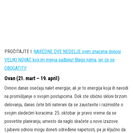
PROČITAJTE I:
NAREDNE DVE NEDELJE ovim znacima donosi
VELIKI NOVAC koji im menja sudbinu! Blago njima, jer će se
OBOGATITI!
Ovan (21. mart – 19. april)
Ovnovi danas osećaju nalet energije, ali je to energija koja ih navodi
na promišljanje o svojim postupcima. Dok ste obično skloni brzom
delovanju, danas ćete biti naterani da se zaustavite i razmislite o
svojim sledećim koracima. 25. oktobar je pravo vreme da se
posvetite planiranju, umesto da naglo skačete u nove izazove.
Ljubavni odnosi mogu doneti određene napetosti, pa je ključno da