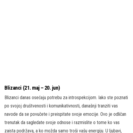
Blizanci (21. maj – 20. jun)
Blizanci danas osećaju potrebu za introspekcijom. Iako ste poznati
po svojoj društvenosti i komunikativnosti, današnji tranziti vas
navode da se povučete i preispitate svoje emocije. Ovo je odličan
trenutak da sagledate svoje odnose i razmislite o tome ko vas
zaista podržava, a ko možda samo troši vašu energiju. U ljubavi,