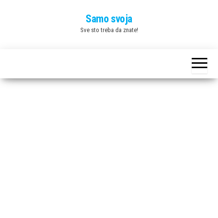
Skip
Samo svoja
to
Sve sto treba da znate!
the
content