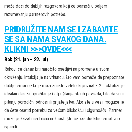
može doći do dubljih razgovora koji će pomoći u boljem
razumevanju partnerovih potreba.
PRIDRUŽITE NAM SE I ZABAVITE
SE SA NAMA SVAKOG DANA.
KLIKNI >>>OVDE<<<
Rak (21. jun – 22. jul)
Rakovi će danas biti naročito osetljivi na promene u svom
okruženju. Intuicija je na vrhuncu, što vam pomaže da prepoznate
dublje emocije koje možda niste želeli da priznate. 25. oktobar je
idealan dan za opraštanje i otpuštanje starih povreda, bilo da su u
pitanju porodični odnosi ili prijateljstva. Ako ste u vezi, moguće je
da ćete osetiti potrebu za većom bliskošću i sigurnošću. Partner
može pokazati neobičnu nežnost, što će vas dodatno emotivno
ispuniti.