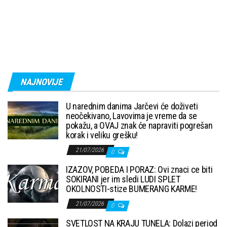
NAJNOVIJE
U narednim danima Jarčevi će doživeti
neočekivano, Lavovima je vreme da se
pokažu, a OVAJ znak će napraviti pogrešan
korak i veliku grešku!
21/07/2026
0
IZAZOV, POBEDA I PORAZ: Ovi znaci ce biti
SOKIRANI jer im sledi LUDI SPLET
OKOLNOSTI-stize BUMERANG KARME!
21/07/2026
0
SVETLOST NA KRAJU TUNELA: Dolazi period