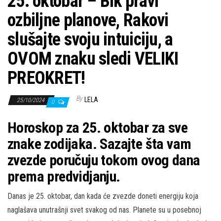
25. oktobar – Bik pravi
ozbiljne planove, Rakovi
slušajte svoju intuiciju, a
OVOM znaku sledi VELIKI
PREOKRET!
By
LELA
25/10/2024
0
Horoskop za 25. oktobar za sve
znake zodijaka. Sazajte šta vam
zvezde poručuju tokom ovog dana
prema predvidjanju.
Danas je 25. oktobar, dan kada će zvezde doneti energiju koja
naglašava unutrašnji svet svakog od nas. Planete su u posebnoj