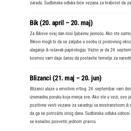
zaradu. Sudbinska odluka biće vezana za hrabrost da za
Bik (20. april – 20. maj)
Za Bikove ovaj dan nosi ljubavnu jasnoću. Ako ste sumn
Bikovi mogli bi da se zaljube u osobu iz poslovnog okruž
ulaganje ili rešavali papirologiju. Važno je da 24. sept
kosmos vam daje šansu da postavite temelje za naredn
Blizanci (21. maj – 20. jun)
Blizanci ulaze u emotivni vrtlog. 24. septembar vam don
iznenadnu poruku koja menja sve. Ako ste u vezi, ovo je
pozitivne vesti vezane za saradnju sa inostranstvom ili 
da ga ne potrošite istog dana. Sudbinska odluka odnosi se
se konačno posvetiti jednom pravcu.