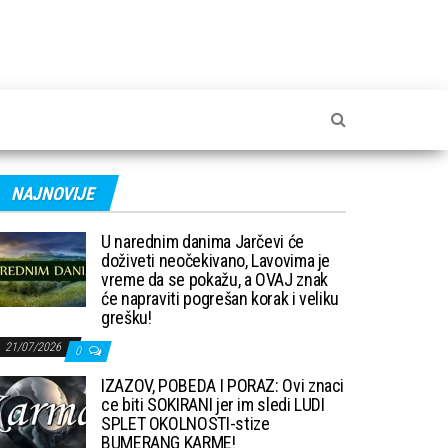
NAJNOVIJE
U narednim danima Jarčevi će
doživeti neočekivano, Lavovima je
vreme da se pokažu, a OVAJ znak
će napraviti pogrešan korak i veliku
grešku!
21/07/2026
0
IZAZOV, POBEDA I PORAZ: Ovi znaci
ce biti SOKIRANI jer im sledi LUDI
SPLET OKOLNOSTI-stize
BUMERANG KARME!