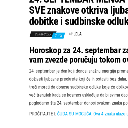
SVE znakove otkriva ljub
dobitke i sudbinske odluk
By
LELA
23/09/2025
0
Horoskop za 24. septembar za
vam zvezde poručuju tokom o
24. septembar je dan koji donosi snažnu energiju prom
doživeti ljubavne preokrete koji će ih ostaviti bez daha,
treći morati da donesu sudbinske odluke koje će obliko
već trenutak kada se kosmos usklađuje da bi svima dao p
pogledamo šta 24. septembar donosi svakom znaku poj
PROČITAJTE I:
ČUDA SU MOGUĆA: Ova 4 znaka ulaze u n