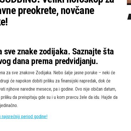
avne preokrete, novčane
e!
 sve znake zodijaka. Saznajte šta
vog dana prema predvidjanju.
ena za sve znakove Zodijaka. Nebo šalje jasne poruke – neki će
 drugi će napokon dobiti priliku za finansijski napredak, dok će
vati njihove naredne mesece, pa i godine. Ovo nije običan datum,
riliku da preispitaju gde su i u kom pravcu žele da idu. Hajde da
edinačno.
ajsrećniji period godine!