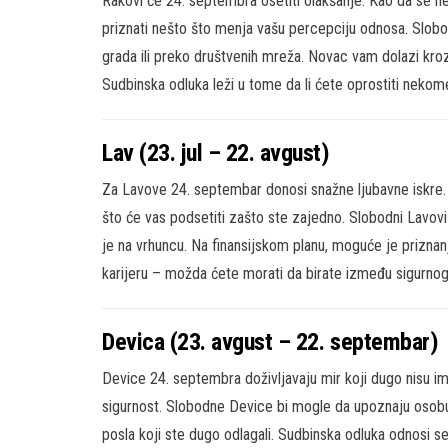
Rakovi će 24. septembra osetiti olakšanje. Kao da se n
priznati nešto što menja vašu percepciju odnosa. Slobo
grada ili preko društvenih mreža. Novac vam dolazi kroz
Sudbinska odluka leži u tome da li ćete oprostiti nekome
Lav (23. jul – 22. avgust)
Za Lavove 24. septembar donosi snažne ljubavne iskre. 
što će vas podsetiti zašto ste zajedno. Slobodni Lavov
je na vrhuncu. Na finansijskom planu, moguće je priznanj
karijeru – možda ćete morati da birate između sigurnog 
Devica (23. avgust – 22. septembar)
Device 24. septembra doživljavaju mir koji dugo nisu i
sigurnost. Slobodne Device bi mogle da upoznaju osobu k
posla koji ste dugo odlagali. Sudbinska odluka odnosi se 