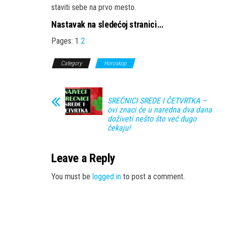
staviti sebe na prvo mesto.
Nastavak na sledećoj stranici…
Pages:
1
2
Category
Horoskop
SREĆNICI SREDE I ČETVRTKA –
ovi znaci će u naredna dva dana
doživeti nešto što već dugo
čekaju!
Leave a Reply
You must be
logged in
to post a comment.