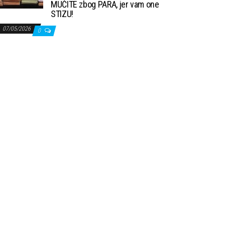
MUČITE zbog PARA, jer vam one
STIZU!
07/05/2026
0