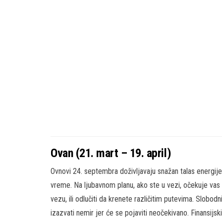
Ovan (21. mart – 19. april)
Ovnovi 24. septembra doživljavaju snažan talas energij
vreme. Na ljubavnom planu, ako ste u vezi, očekuje vas r
vezu, ili odlučiti da krenete različitim putevima. Slobod
izazvati nemir jer će se pojaviti neočekivano. Finansijsk