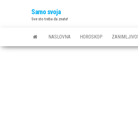
Skip
Samo svoja
to
Sve sto treba da znate!
the
content
NASLOVNA
HOROSKOP
ZANIMLJIVO