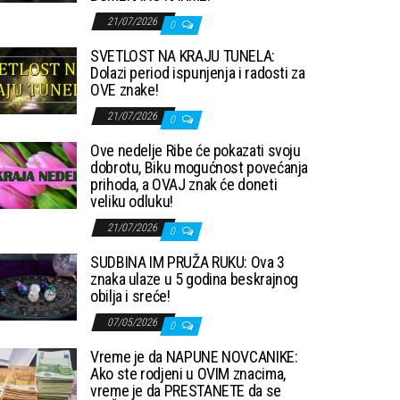
21/07/2026
0
SVETLOST NA KRAJU TUNELA:
Dolazi period ispunjenja i radosti za
OVE znake!
21/07/2026
0
Ove nedelje Ribe će pokazati svoju
dobrotu, Biku mogućnost povećanja
prihoda, a OVAJ znak će doneti
veliku odluku!
21/07/2026
0
SUDBINA IM PRUŽA RUKU: Ova 3
znaka ulaze u 5 godina beskrajnog
obilja i sreće!
07/05/2026
0
Vreme je da NAPUNE NOVCANIKE:
Ako ste rodjeni u OVIM znacima,
vreme je da PRESTANETE da se