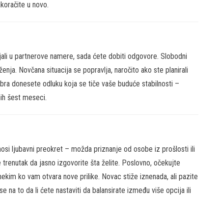
koračite u novo.
jali u partnerove namere, sada ćete dobiti odgovore. Slobodni
enja. Novčana situacija se popravlja, naročito ako ste planirali
embra donesete odluku koja se tiče vaše buduće stabilnosti –
ih šest meseci.
osi ljubavni preokret – možda priznanje od osobe iz prošlosti ili
 trenutak da jasno izgovorite šta želite. Poslovno, očekujte
nekim ko vam otvara nove prilike. Novac stiže iznenada, ali pazite
 na to da li ćete nastaviti da balansirate između više opcija ili