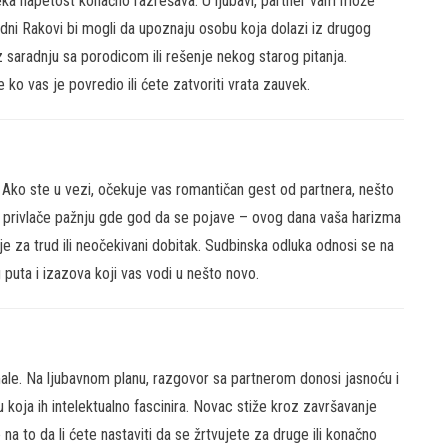
eka napetost konačno razrešava. U ljubavi, partner vam može
dni Rakovi bi mogli da upoznaju osobu koja dolazi iz drugog
 saradnju sa porodicom ili rešenje nekog starog pitanja.
 ko vas je povredio ili ćete zatvoriti vrata zauvek.
Ako ste u vezi, očekuje vas romantičan gest od partnera, nešto
i privlače pažnju gde god da se pojave – ovog dana vaša harizma
e za trud ili neočekivani dobitak. Sudbinska odluka odnosi se na
puta i izazova koji vas vodi u nešto novo.
male. Na ljubavnom planu, razgovor sa partnerom donosi jasnoću i
oja ih intelektualno fascinira. Novac stiže kroz završavanje
na to da li ćete nastaviti da se žrtvujete za druge ili konačno