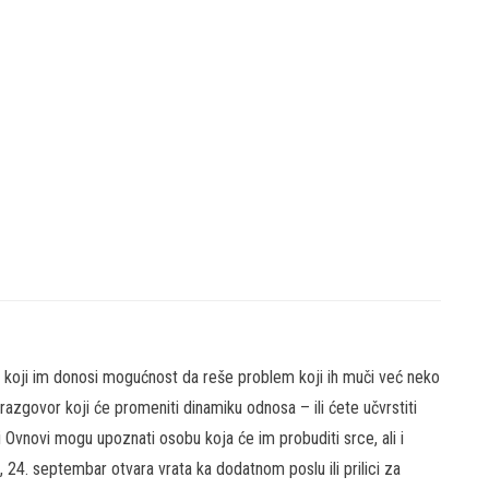
e koji im donosi mogućnost da reše problem koji ih muči već neko
azgovor koji će promeniti dinamiku odnosa – ili ćete učvrstiti
ni Ovnovi mogu upoznati osobu koja će im probuditi srce, ali i
i, 24. septembar otvara vrata ka dodatnom poslu ili prilici za