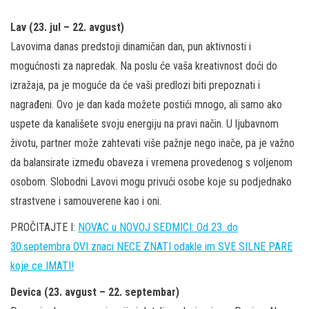
Lav (23. jul – 22. avgust)
Lavovima danas predstoji dinamičan dan, pun aktivnosti i
mogućnosti za napredak. Na poslu će vaša kreativnost doći do
izražaja, pa je moguće da će vaši predlozi biti prepoznati i
nagrađeni. Ovo je dan kada možete postići mnogo, ali samo ako
uspete da kanališete svoju energiju na pravi način. U ljubavnom
životu, partner može zahtevati više pažnje nego inače, pa je važno
da balansirate između obaveza i vremena provedenog s voljenom
osobom. Slobodni Lavovi mogu privući osobe koje su podjednako
strastvene i samouverene kao i oni.
PROČITAJTE I:
NOVAC u NOVOJ SEDMICI: Od 23. do
30.septembra OVI znaci NECE ZNATI odakle im SVE SILNE PARE
koje ce IMATI!
Devica (23. avgust – 22. septembar)