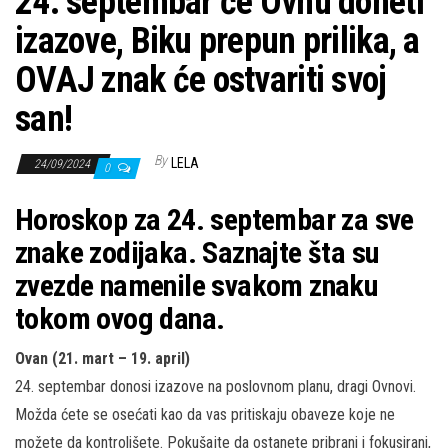
24. septembar će Ovnu doneti
izazove, Biku prepun prilika, a
OVAJ znak će ostvariti svoj
san!
By
LELA
24/09/2024
0
Horoskop za 24. septembar za sve
znake zodijaka. Saznajte šta su
zvezde namenile svakom znaku
tokom ovog dana.
Ovan (21. mart – 19. april)
24. septembar donosi izazove na poslovnom planu, dragi Ovnovi.
Možda ćete se osećati kao da vas pritiskaju obaveze koje ne
možete da kontrolišete. Pokušajte da ostanete pribrani i fokusirani,