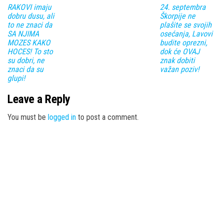
RAKOVI imaju
24. septembra
dobru dusu, ali
Škorpije ne
to ne znaci da
plašite se svojih
SA NJIMA
osećanja, Lavovi
MOZES KAKO
budite oprezni,
HOCES! To sto
dok će OVAJ
su dobri, ne
znak dobiti
znaci da su
važan poziv!
glupi!
Leave a Reply
You must be
logged in
to post a comment.