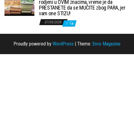
rodjeni u OVIM znacima, vreme je da
PRESTANETE da se MUČITE zbog PARA, jer
vam one STIZU!
07/05/2026
0
Proudly powered by
WordPress
|
Theme:
Envo Magazine