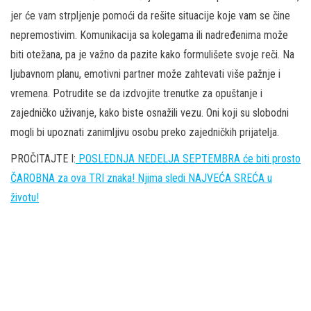
jer će vam strpljenje pomoći da rešite situacije koje vam se čine
nepremostivim. Komunikacija sa kolegama ili nadređenima može
biti otežana, pa je važno da pazite kako formulišete svoje reči. Na
ljubavnom planu, emotivni partner može zahtevati više pažnje i
vremena. Potrudite se da izdvojite trenutke za opuštanje i
zajedničko uživanje, kako biste osnažili vezu. Oni koji su slobodni
mogli bi upoznati zanimljivu osobu preko zajedničkih prijatelja.
PROČITAJTE I:
POSLEDNJA NEDELJA SEPTEMBRA će biti prosto
ČAROBNA za ova TRI znaka! Njima sledi NAJVEĆA SREĆA u
životu!