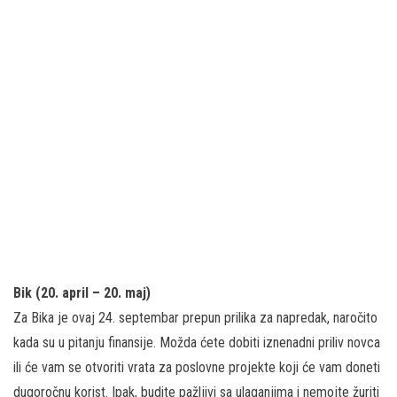
Bik (20. april – 20. maj)
Za Bika je ovaj 24. septembar prepun prilika za napredak, naročito
kada su u pitanju finansije. Možda ćete dobiti iznenadni priliv novca
ili će vam se otvoriti vrata za poslovne projekte koji će vam doneti
dugoročnu korist. Ipak, budite pažljivi sa ulaganjima i nemojte žuriti