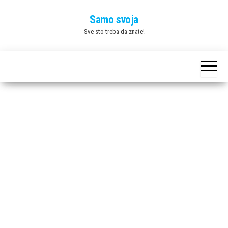
Skip
Samo svoja
to
Sve sto treba da znate!
the
content