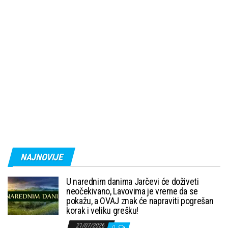
NAJNOVIJE
U narednim danima Jarčevi će doživeti
neočekivano, Lavovima je vreme da se
pokažu, a OVAJ znak će napraviti pogrešan
korak i veliku grešku!
21/07/2026
0