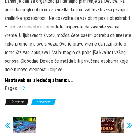
Danas je dan za organizaciju i detaljno planiranje za Device. Na
poslu bi mogli dobiti nove zadatke koji će zahtevati vašu pažnju i
analitičke sposobnosti. Ne dozvolite da vas obim posla obeshrabri
– ako se usmerite na prioritete, uspećete da završite sve na
vreme. U ljubavnom životu, možda ćete osetiti potrebu da unesete
neke promene u svoju vezu. Ovo je pravo vreme da razmislite o
tome šta vas ispunjava i šta bi moglo da poboljša kvalitet vašeg
odnosa. Slobodne Device će možda biti privučene osobama koje
dele njihove vrednosti i ciljeve.
Nastavak na sledećoj stranici…
Pages:
1
2
Category
Horoskop