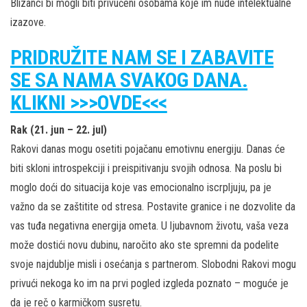
Blizanci bi mogli biti privučeni osobama koje im nude intelektualne
izazove.
PRIDRUŽITE NAM SE I ZABAVITE
SE SA NAMA SVAKOG DANA.
KLIKNI >>>OVDE<<<
Rak (21. jun – 22. jul)
Rakovi danas mogu osetiti pojačanu emotivnu energiju. Danas će
biti skloni introspekciji i preispitivanju svojih odnosa. Na poslu bi
moglo doći do situacija koje vas emocionalno iscrpljuju, pa je
važno da se zaštitite od stresa. Postavite granice i ne dozvolite da
vas tuđa negativna energija ometa. U ljubavnom životu, vaša veza
može dostići novu dubinu, naročito ako ste spremni da podelite
svoje najdublje misli i osećanja s partnerom. Slobodni Rakovi mogu
privući nekoga ko im na prvi pogled izgleda poznato – moguće je
da je reč o karmičkom susretu.