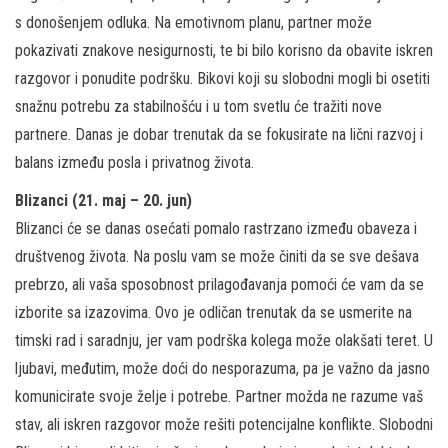
s donošenjem odluka. Na emotivnom planu, partner može
pokazivati znakove nesigurnosti, te bi bilo korisno da obavite iskren
razgovor i ponudite podršku. Bikovi koji su slobodni mogli bi osetiti
snažnu potrebu za stabilnošću i u tom svetlu će tražiti nove
partnere. Danas je dobar trenutak da se fokusirate na lični razvoj i
balans između posla i privatnog života.
Blizanci (21. maj – 20. jun)
Blizanci će se danas osećati pomalo rastrzano između obaveza i
društvenog života. Na poslu vam se može činiti da se sve dešava
prebrzo, ali vaša sposobnost prilagođavanja pomoći će vam da se
izborite sa izazovima. Ovo je odličan trenutak da se usmerite na
timski rad i saradnju, jer vam podrška kolega može olakšati teret. U
ljubavi, međutim, može doći do nesporazuma, pa je važno da jasno
komunicirate svoje želje i potrebe. Partner možda ne razume vaš
stav, ali iskren razgovor može rešiti potencijalne konflikte. Slobodni