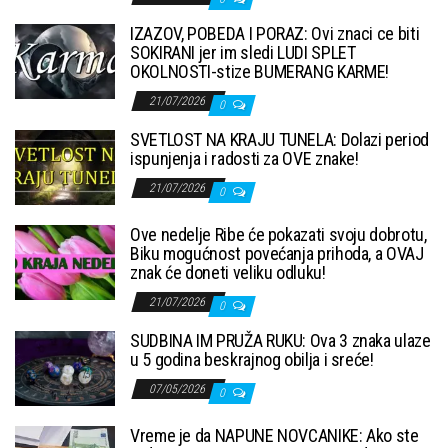
IZAZOV, POBEDA I PORAZ: Ovi znaci ce biti
SOKIRANI jer im sledi LUDI SPLET
OKOLNOSTI-stize BUMERANG KARME!
21/07/2026
0
SVETLOST NA KRAJU TUNELA: Dolazi period
ispunjenja i radosti za OVE znake!
21/07/2026
0
Ove nedelje Ribe će pokazati svoju dobrotu,
Biku mogućnost povećanja prihoda, a OVAJ
znak će doneti veliku odluku!
21/07/2026
0
SUDBINA IM PRUŽA RUKU: Ova 3 znaka ulaze
u 5 godina beskrajnog obilja i sreće!
07/05/2026
0
Vreme je da NAPUNE NOVCANIKE: Ako ste