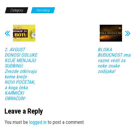
Category
Horoskop
2. AVGUST
BLISKA
DONOSI ODLUKE
BUDUCNOST ima
KOJE MENJAJU
vazne vesti za
SUDBINU:
neke znake
Zvezde otkrivaju
zodijaka!
kome kreće
NOVI POČETAK,
a koga čeka
KARMIČKI
OBRAČUN!
Leave a Reply
You must be
logged in
to post a comment.