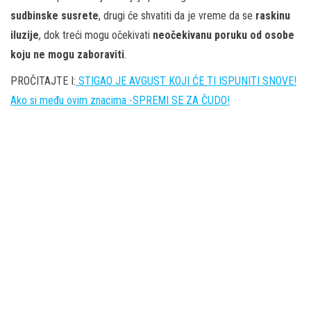
sudbinske susrete
, drugi će shvatiti da je vreme da se
raskinu
iluzije
, dok treći mogu očekivati
neočekivanu poruku od osobe
koju ne mogu zaboraviti
.
PROČITAJTE I:
STIGAO JE AVGUST KOJI ĆE TI ISPUNITI SNOVE!
Ako si među ovim znacima -SPREMI SE ZA ČUDO!