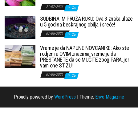
21/07/2026
0
SUDBINA IM PRUŽA RUKU: Ova 3 znaka ulaze
u 5 godina beskrajnog obilja i sreće!
07/05/2026
0
Vreme je da NAPUNE NOVCANIKE: Ako ste
rodjeni u OVIM znacima, vreme je da
PRESTANETE da se MUČITE zbog PARA, jer
vam one STIZU!
07/05/2026
0
Proudly powered by
WordPress
|
Theme:
Envo Magazine