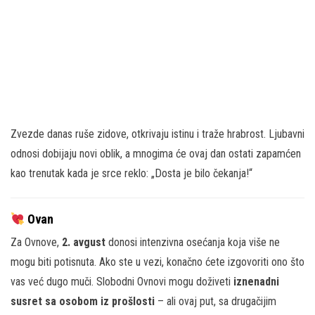
Zvezde danas ruše zidove, otkrivaju istinu i traže hrabrost. Ljubavni
odnosi dobijaju novi oblik, a mnogima će ovaj dan ostati zapamćen
kao trenutak kada je srce reklo: „Dosta je bilo čekanja!“
Ovan
Za Ovnove,
2. avgust
donosi intenzivna osećanja koja više ne
mogu biti potisnuta. Ako ste u vezi, konačno ćete izgovoriti ono što
vas već dugo muči. Slobodni Ovnovi mogu doživeti
iznenadni
susret sa osobom iz prošlosti
– ali ovaj put, sa drugačijim