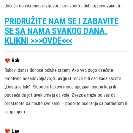
doći će do iskrenog razgovora koji vodi ka dubljoj povezanosti.
PRIDRUŽITE NAM SE I ZABAVITE
SE SA NAMA SVAKOG DANA.
KLIKNI >>>OVDE<<<
Rak
Rakovi danas donose odluke srcem. Ako već dugo osećate
emotivno nezadovoljstvo,
2. avgust
može biti dan kada kažete
„Dosta je bilo“. Slobodni Rakovi mogu upoznati osobu koja ih
podseća da još uvek umeju da vole. Zvezde traže od vas da
prestanete da nosite sve sami – podelite osećanja sa partnerom ili
simpatijom.
Lav