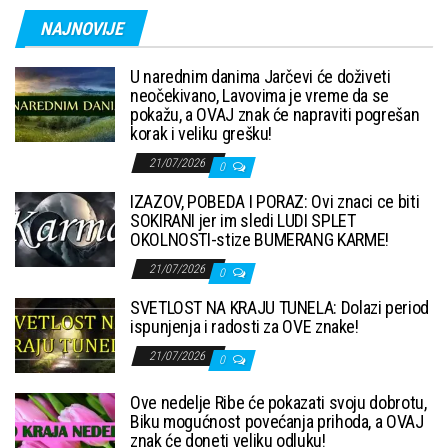
NAJNOVIJE
U narednim danima Jarčevi će doživeti
neočekivano, Lavovima je vreme da se
pokažu, a OVAJ znak će napraviti pogrešan
korak i veliku grešku!
21/07/2026
0
IZAZOV, POBEDA I PORAZ: Ovi znaci ce biti
SOKIRANI jer im sledi LUDI SPLET
OKOLNOSTI-stize BUMERANG KARME!
21/07/2026
0
SVETLOST NA KRAJU TUNELA: Dolazi period
ispunjenja i radosti za OVE znake!
21/07/2026
0
Ove nedelje Ribe će pokazati svoju dobrotu,
Biku mogućnost povećanja prihoda, a OVAJ
znak će doneti veliku odluku!