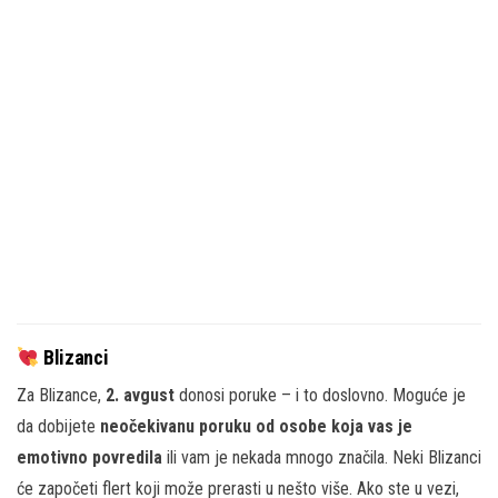
Blizanci
Za Blizance,
2. avgust
donosi poruke – i to doslovno. Moguće je
da dobijete
neočekivanu poruku od osobe koja vas je
emotivno povredila
ili vam je nekada mnogo značila. Neki Blizanci
će započeti flert koji može prerasti u nešto više. Ako ste u vezi,