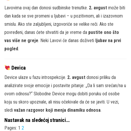
Lavovima ovaj dan donosi sudbinske trenutke.
2. avgust
može biti
dan kada se sve promeni u ljubavi – u pozitivnom, ali i izazovnom
smislu. Ako ste zaljubljeni, izgovoriće se velike reči. Ako ste
povređeni, danas ćete shvatiti da je vreme da
pustite ono što
vas više ne greje
. Neki Lavovi će danas doživeti
ljubav na prvi
pogled
.
Devica
Device ulaze u fazu introspekcije.
2. avgust
donosi priliku da
analizirate svoje emocije i postavite pitanje: „Da li sam srećan/na u
ovom odnosu?“ Slobodne Device mogu dobiti poruku od osobe
koju su skoro upoznale, ali nisu očekivale da će se javiti. U vezi,
sledi
važan razgovor koji menja dinamiku odnosa
.
Nastavak na sledećoj stranici…
Pages:
1
2