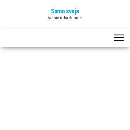
Skip
Samo svoja
to
Sve sto treba da znate!
the
content