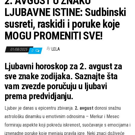
2. AVGUST U ZNAKU
LJUBAVNE ISTINE: Sudbinski
susreti, raskidi i poruke koje
MOGU PROMENITI SVE!
By
LELA
01/08/2025
0
Ljubavni horoskop za 2. avgust za
sve znake zodijaka. Saznajte šta
vam zvezde poručuju u ljubavi
prema predvidjanju.
Ljubav je danas u epicentru zbivanja.
2. avgust
donosi snažnu
astrološku dinamiku u emotivnim odnosima – Merkur i Mesec
formiraju aspekte koji pokreću iskrenost, suočavanje s emocijama i
iznenadne poruke koje menjaju pravila igre. Neki znaci doživeće