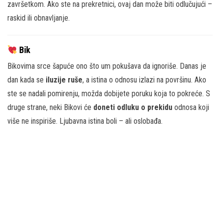
završetkom. Ako ste na prekretnici, ovaj dan može biti odlučujući –
raskid ili obnavljanje.
Bik
Bikovima srce šapuće ono što um pokušava da ignoriše. Danas je
dan kada se
iluzije ruše
, a istina o odnosu izlazi na površinu. Ako
ste se nadali pomirenju, možda dobijete poruku koja to pokreće. S
druge strane, neki Bikovi će
doneti odluku o prekidu
odnosa koji
više ne inspiriše. Ljubavna istina boli – ali oslobađa.