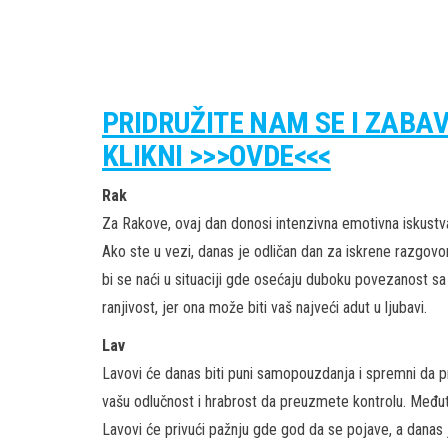
PRIDRUŽITE NAM SE I ZABA
KLIKNI >>>OVDE<<<
Rak
Za Rakove, ovaj dan donosi intenzivna emotivna iskustv
Ako ste u vezi, danas je odličan dan za iskrene razgov
bi se naći u situaciji gde osećaju duboku povezanost s
ranjivost, jer ona može biti vaš najveći adut u ljubavi.
Lav
Lavovi će danas biti puni samopouzdanja i spremni da pre
vašu odlučnost i hrabrost da preuzmete kontrolu. Međuti
Lavovi će privući pažnju gde god da se pojave, a danas je