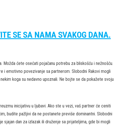
VITE SE SA NAMA SVAKOG DANA.
a. Možda ćete osećati pojačanu potrebu za bliskošću i nežnošću.
ore i emotivno povezivanje sa partnerom. Slobodni Rakovi mogli
a nekim koga su nedavno upoznali. Ne bojte se da pokažete svoju
uzmu inicijativu u ljubavi. Ako ste u vezi, vaš partner će ceniti
m, budite pažljivi da ne postanete previše dominantni. Slobodni
 sjajan dan za izlazak ili druženje sa prijateljima, gde bi mogli