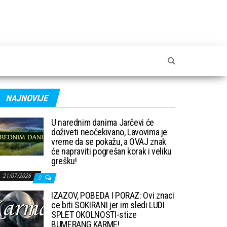
NAJNOVIJE
U narednim danima Jarčevi će
doživeti neočekivano, Lavovima je
vreme da se pokažu, a OVAJ znak
će napraviti pogrešan korak i veliku
grešku!
21/07/2026
0
IZAZOV, POBEDA I PORAZ: Ovi znaci
ce biti SOKIRANI jer im sledi LUDI
SPLET OKOLNOSTI-stize
BUMERANG KARME!