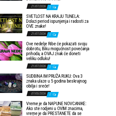
21/07/2026
0
SVETLOST NA KRAJU TUNELA:
Dolazi period ispunjenja i radosti za
OVE znake!
21/07/2026
0
Ove nedelje Ribe će pokazati svoju
dobrotu, Biku mogućnost povećanja
prihoda, a OVAJ znak će doneti
veliku odluku!
21/07/2026
0
SUDBINA IM PRUŽA RUKU: Ova 3
znaka ulaze u 5 godina beskrajnog
obilja i sreće!
07/05/2026
0
Vreme je da NAPUNE NOVCANIKE:
Ako ste rodjeni u OVIM znacima,
vreme je da PRESTANETE da se