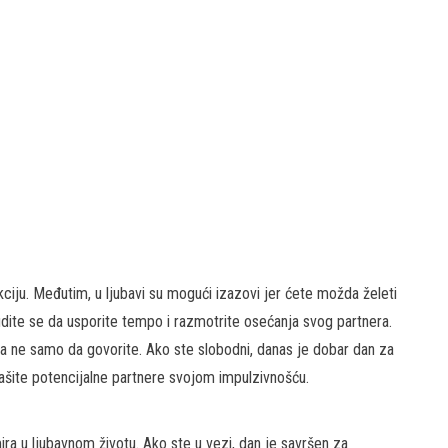
kciju. Međutim, u ljubavi su mogući izazovi jer ćete možda želeti
udite se da usporite tempo i razmotrite osećanja svog partnera.
, a ne samo da govorite. Ako ste slobodni, danas je dobar dan za
trašite potencijalne partnere svojom impulzivnošću.
ira u ljubavnom životu. Ako ste u vezi, dan je savršen za