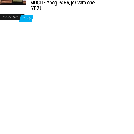
MUČITE zbog PARA, jer vam one
STIZU!
07/05/2026
0