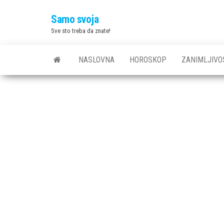
Skip
Samo svoja
to
Sve sto treba da znate!
the
content
NASLOVNA
HOROSKOP
ZANIMLJIVO