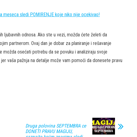
 meseca sledi POMIRENJE koje niko nije ocekivao!
ih ljubavnih odnosa. Ako ste u vezi, možda ćete želeti da
ojim partnerom. Ovaj dan je dobar za planiranje i rešavanje
e možda osećati potrebu da se povuku i analiziraju svoje
, jer vaša pažnja na detalje može vam pomoći da donesete pravu
Druga polovina SEPTEMBRA ce
DONETI PRAVU MAGIJU,
saznajte kojim znacima sledi