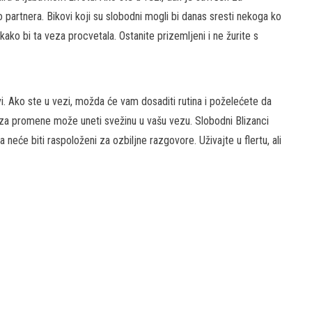
 partnera. Bikovi koji su slobodni mogli bi danas sresti nekoga ko
 kako bi ta veza procvetala. Ostanite prizemljeni i ne žurite s
i. Ako ste u vezi, možda će vam dosaditi rutina i poželećete da
za promene može uneti svežinu u vašu vezu. Slobodni Blizanci
a neće biti raspoloženi za ozbiljne razgovore. Uživajte u flertu, ali