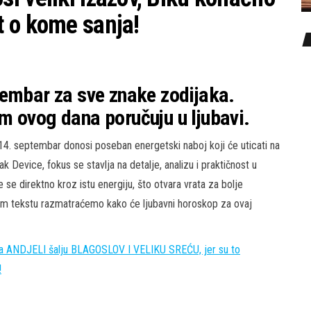
 o kome sanja!
tembar za sve znake zodijaka.
m ovog dana poručuju u ljubavi.
 14. septembar donosi poseban energetski naboj koji će uticati na
 Device, fokus se stavlja na detalje, analizu i praktičnost u
se direktno kroz istu energiju, što otvara vrata za bolje
vom tekstu razmatraćemo kako će ljubavni horoskop za ovaj
 ANDJELI šalju BLAGOSLOV I VELIKU SREĆU, jer su to
!