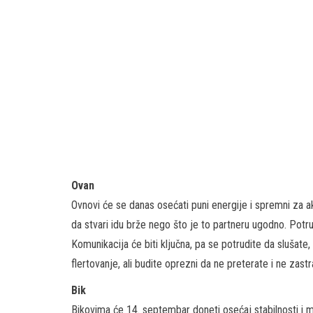
Ovan
Ovnovi će se danas osećati puni energije i spremni za a
da stvari idu brže nego što je to partneru ugodno. Potr
Komunikacija će biti ključna, pa se potrudite da slušate
flertovanje, ali budite oprezni da ne preterate i ne zas
Bik
Bikovima će 14. septembar doneti osećaj stabilnosti i m