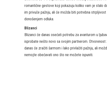
romantične gestove koji pokazuju koliko vam je stalo do
im privuče pažnju, ali će možda biti potrebna strpljivost
donošenjem odluka.
Blizanci
Blizanci će danas osećati potrebu za avanturom u ljubav
isprobate nešto novo sa svojim partnerom. Otvorenost 
danas će zračiti šarmom i lako privlačiti pažnju, ali možd
nemojte obećavati ono što ne možete ispuniti.