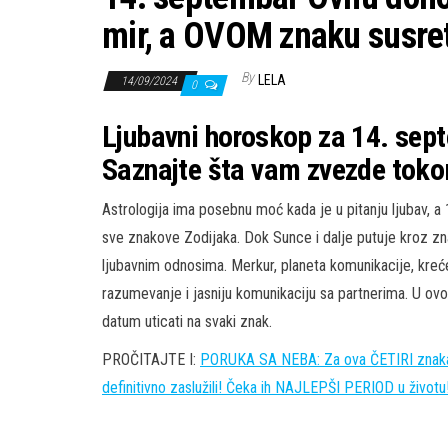
mir, a OVOM znaku susret
By
LELA
14/09/2024
0
Ljubavni horoskop za 14. sep
Saznajte šta vam zvezde toko
Astrologija ima posebnu moć kada je u pitanju ljubav, a
sve znakove Zodijaka. Dok Sunce i dalje putuje kroz znak
ljubavnim odnosima. Merkur, planeta komunikacije, kreće 
razumevanje i jasniju komunikaciju sa partnerima. U o
datum uticati na svaki znak.
PROČITAJTE I:
PORUKA SA NEBA: Za ova ČETIRI znaka
definitivno zaslužili! Čeka ih NAJLEPŠI PERIOD u životu