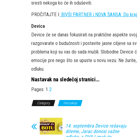
sresti nekoga ko će ih oduševiti.
PROČITAJTE I:
BIVŠI PARTNER i NOVA ŠANSA: Do kraja
Devica
Device će se danas fokusirati na praktične aspekte svoj
razgovarate o budućnosti i postavite jasne ciljeve sa sv
problema koji su vas do sada mučili. Slobodne Device ć
emocije pre nego što se upuste u novu vezu. Ne žurite
odluku.
Nastavak na sledečoj stranici…
Pages:
1
2
Category
Horoskop
14. septembra Device rešavaju
dileme, Jarac donosi važne
odluke, a OVAJ znak će