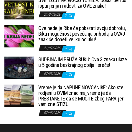
SVETLOST NA KRAJU TUNELA: Dolazi period
ispunjenja i radosti za OVE znake!
21/07/2026
0
Ove nedelje Ribe će pokazati svoju dobrotu,
Biku mogućnost povećanja prihoda, a OVAJ
znak će doneti veliku odluku!
21/07/2026
0
SUDBINA IM PRUŽA RUKU: Ova 3 znaka ulaze
u 5 godina beskrajnog obilja i sreće!
07/05/2026
0
Vreme je da NAPUNE NOVCANIKE: Ako ste
rodjeni u OVIM znacima, vreme je da
PRESTANETE da se MUČITE zbog PARA, jer
vam one STIZU!
07/05/2026
0