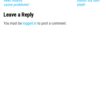
neko resava
svesni šta vam
vazne probleme!
sledi!
Leave a Reply
You must be
logged in
to post a comment.