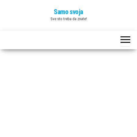
Skip
Samo svoja
to
Sve sto treba da znate!
the
content