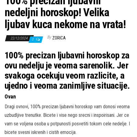
100% precizan ljubavni
nedeljni horoskop! Velika
ljubav kuca nekome na vrata!
By
ZORICA
22/12/2024
0
100% precizan ljubavni horoskop za
ovu nedelju je veoma sarenolik. Jer
svakoga ocekuju veom razlicite, a
ujedno i veoma zanimljive situacije.
Ovan
Dragi ovnovi, 100% precizan ljubavni horoskop vam donosi veoma
uzbudljive trenutke. Bicete i vise nego srecni i inspoirisani. Jer ce
vam se voljena osoba u potpunosti posvetiti tokom cele nedelje. I
bicete svesni iskrenih i cistih emocija.