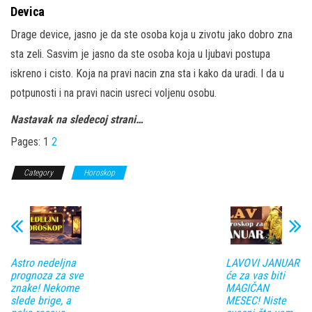
Devica
Drage device, jasno je da ste osoba koja u zivotu jako dobro zna
sta zeli. Sasvim je jasno da ste osoba koja u ljubavi postupa
iskreno i cisto. Koja na pravi nacin zna sta i kako da uradi. I da u
potpunosti i na pravi nacin usreci voljenu osobu.
Nastavak na sledecoj strani…
Pages:
1
2
Category
Horoskop
Astro nedeljna
LAVOVI JANUAR
prognoza za sve
će za vas biti
znake! Nekome
MAGIČAN
slede brige, a
MESEC! Niste