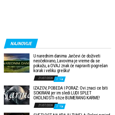
NAJNOVIJE
U narednim danima Jarčevi će doživeti
neočekivano, Lavovima je vreme da se
pokažu, a OVAJ znak će napraviti pogrešan
korak i veliku grešku!
21/07/2026
0
IZAZOV, POBEDA I PORAZ: Ovi znaci ce biti
SOKIRANI jer im sledi LUDI SPLET
OKOLNOSTI-stize BUMERANG KARME!
21/07/2026
0