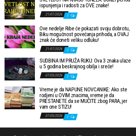
ispunjenja i radosti za OVE znake!
21/07/2026
0
Ove nedelje Ribe će pokazati svoju dobrotu,
Biku mogućnost povećanja prihoda, a OVAJ
znak će doneti veliku odluku!
21/07/2026
0
SUDBINA IM PRUŽA RUKU: Ova 3 znaka ulaze
u 5 godina beskrajnog obilja i sreće!
07/05/2026
0
Vreme je da NAPUNE NOVCANIKE: Ako ste
rodjeni u OVIM znacima, vreme je da
PRESTANETE da se MUČITE zbog PARA, jer
vam one STIZU!
07/05/2026
0