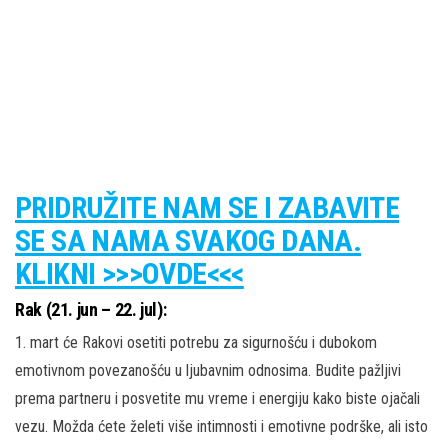
PRIDRUŽITE NAM SE I ZABAVITE
SE SA NAMA SVAKOG DANA.
KLIKNI >>>OVDE<<<
Rak (21. jun – 22. jul):
1. mart će Rakovi osetiti potrebu za sigurnošću i dubokom
emotivnom povezanošću u ljubavnim odnosima. Budite pažljivi
prema partneru i posvetite mu vreme i energiju kako biste ojačali
vezu. Možda ćete želeti više intimnosti i emotivne podrške, ali isto