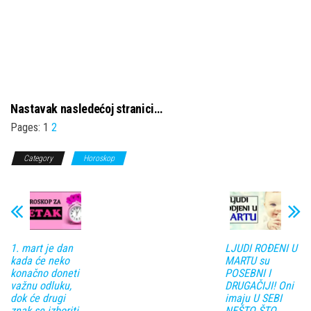
Nastavak nasledećoj stranici…
Pages:
1
2
Category
Horoskop
1. mart je dan
LJUDI ROĐENI U
kada će neko
MARTU su
konačno doneti
POSEBNI I
važnu odluku,
DRUGAČIJI! Oni
dok će drugi
imaju U SEBI
znak se izboriti
NEŠTO ŠTO