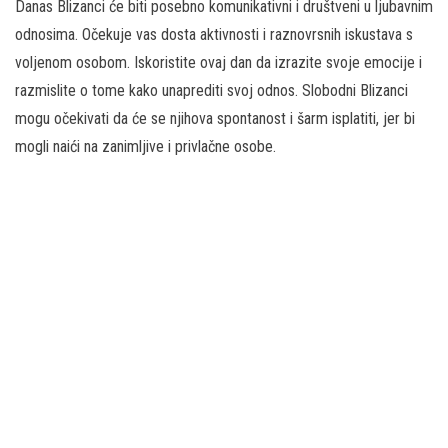
Danas Blizanci će biti posebno komunikativni i društveni u ljubavnim
odnosima. Očekuje vas dosta aktivnosti i raznovrsnih iskustava s
voljenom osobom. Iskoristite ovaj dan da izrazite svoje emocije i
razmislite o tome kako unaprediti svoj odnos. Slobodni Blizanci
mogu očekivati da će se njihova spontanost i šarm isplatiti, jer bi
mogli naići na zanimljive i privlačne osobe.