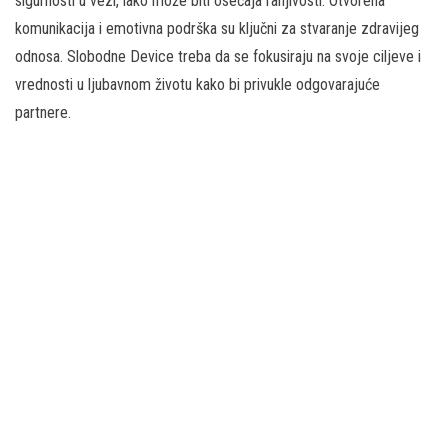
sigurnosti u vezi, iako može biti osećaja ranjivosti. Otvorena
komunikacija i emotivna podrška su ključni za stvaranje zdravijeg
odnosa. Slobodne Device treba da se fokusiraju na svoje ciljeve i
vrednosti u ljubavnom životu kako bi privukle odgovarajuće
partnere.