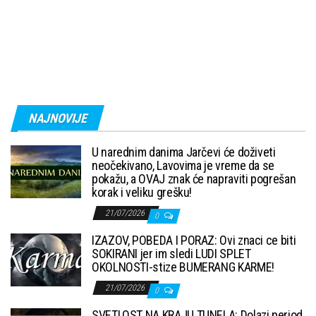
NAJNOVIJE
U narednim danima Jarčevi će doživeti
neočekivano, Lavovima je vreme da se
pokažu, a OVAJ znak će napraviti pogrešan
korak i veliku grešku!
21/07/2026
0
IZAZOV, POBEDA I PORAZ: Ovi znaci ce biti
SOKIRANI jer im sledi LUDI SPLET
OKOLNOSTI-stize BUMERANG KARME!
21/07/2026
0
SVETLOST NA KRAJU TUNELA: Dolazi period