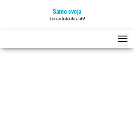
Skip
Samo svoja
to
Sve sto treba da znate!
the
content