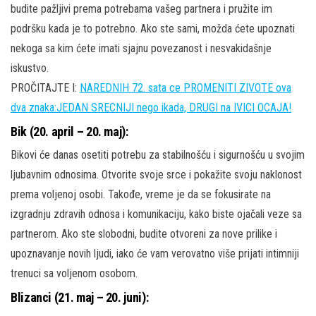
budite pažljivi prema potrebama vašeg partnera i pružite im
podršku kada je to potrebno. Ako ste sami, možda ćete upoznati
nekoga sa kim ćete imati sjajnu povezanost i nesvakidašnje
iskustvo.
PROČITAJTE I:
NAREDNIH 72. sata ce PROMENITI ZIVOTE ova
dva znaka:JEDAN SRECNIJI nego ikada, DRUGI na IVICI OCAJA!
Bik (20. april – 20. maj):
Bikovi će danas osetiti potrebu za stabilnošću i sigurnošću u svojim
ljubavnim odnosima. Otvorite svoje srce i pokažite svoju naklonost
prema voljenoj osobi. Takođe, vreme je da se fokusirate na
izgradnju zdravih odnosa i komunikaciju, kako biste ojačali veze sa
partnerom. Ako ste slobodni, budite otvoreni za nove prilike i
upoznavanje novih ljudi, iako će vam verovatno više prijati intimniji
trenuci sa voljenom osobom.
Blizanci (21. maj – 20. juni):