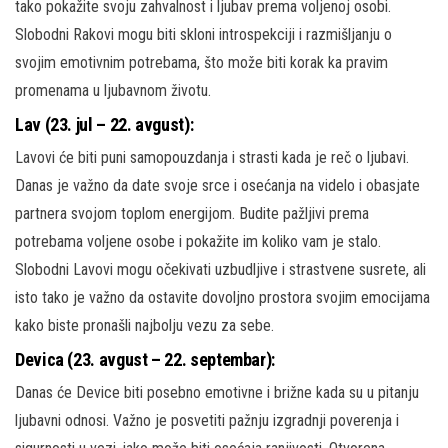
tako pokažite svoju zahvalnost i ljubav prema voljenoj osobi.
Slobodni Rakovi mogu biti skloni introspekciji i razmišljanju o
svojim emotivnim potrebama, što može biti korak ka pravim
promenama u ljubavnom životu.
Lav (23. jul – 22. avgust):
Lavovi će biti puni samopouzdanja i strasti kada je reč o ljubavi.
Danas je važno da date svoje srce i osećanja na videlo i obasjate
partnera svojom toplom energijom. Budite pažljivi prema
potrebama voljene osobe i pokažite im koliko vam je stalo.
Slobodni Lavovi mogu očekivati uzbudljive i strastvene susrete, ali
isto tako je važno da ostavite dovoljno prostora svojim emocijama
kako biste pronašli najbolju vezu za sebe.
Devica (23. avgust – 22. septembar):
Danas će Device biti posebno emotivne i brižne kada su u pitanju
ljubavni odnosi. Važno je posvetiti pažnju izgradnji poverenja i