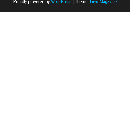
Proudly powered by
WordPress
|
Theme:
Envo Magazine