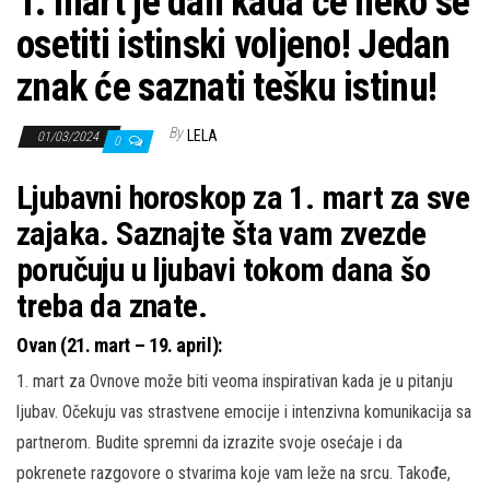
1. mart je dan kada će neko se
osetiti istinski voljeno! Jedan
znak će saznati tešku istinu!
By
LELA
01/03/2024
0
Ljubavni horoskop za 1. mart za sve
zajaka. Saznajte šta vam zvezde
poručuju u ljubavi tokom dana šo
treba da znate.
Ovan (21. mart – 19. april):
1. mart za Ovnove može biti veoma inspirativan kada je u pitanju
ljubav. Očekuju vas strastvene emocije i intenzivna komunikacija sa
partnerom. Budite spremni da izrazite svoje osećaje i da
pokrenete razgovore o stvarima koje vam leže na srcu. Takođe,